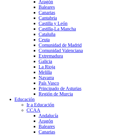
Aragón
Baleares
Canarias
Cantabria
Castilla y León
Castilla-La Mancha
Cataluña
Ceuta
Comunidad de Madrid
Comunidad Valenciana
Extremadura
Galicia
La Rioja
Melilla
Navarra
País Vasco
Principado de Asturias
Región de Murcia
Educación
Ir a Educación
CCAA
Andalucía
Aragón
Baleares
Canarias