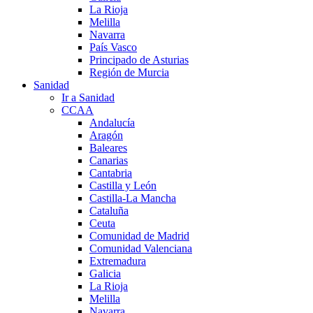
La Rioja
Melilla
Navarra
País Vasco
Principado de Asturias
Región de Murcia
Sanidad
Ir a Sanidad
CCAA
Andalucía
Aragón
Baleares
Canarias
Cantabria
Castilla y León
Castilla-La Mancha
Cataluña
Ceuta
Comunidad de Madrid
Comunidad Valenciana
Extremadura
Galicia
La Rioja
Melilla
Navarra