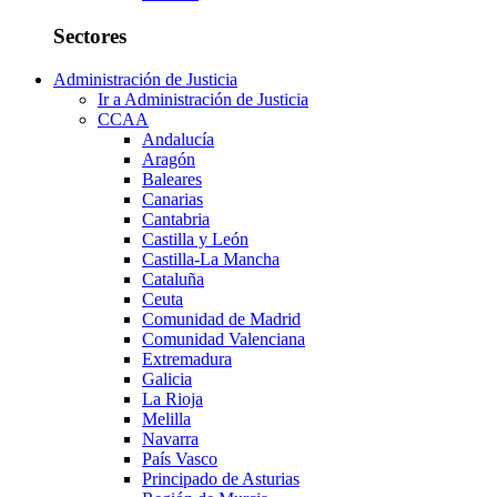
Sectores
Administración de Justicia
Ir a Administración de Justicia
CCAA
Andalucía
Aragón
Baleares
Canarias
Cantabria
Castilla y León
Castilla-La Mancha
Cataluña
Ceuta
Comunidad de Madrid
Comunidad Valenciana
Extremadura
Galicia
La Rioja
Melilla
Navarra
País Vasco
Principado de Asturias