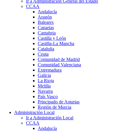
Ir a Administración General del Estado
CCAA
Andalucía
Aragón
Baleares
Canarias
Cantabria
Castilla y León
Castilla-La Mancha
Cataluña
Ceuta
Comunidad de Madrid
Comunidad Valenciana
Extremadura
Galicia
La Rioja
Melilla
Navarra
País Vasco
Principado de Asturias
Región de Murcia
Administración Local
Ir a Administración Local
CCAA
Andalucía