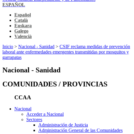
ESPAÑOL
Español
Català
Euskara
Galego
Valencià
Inicio
>
Nacional - Sanidad
>
CSIF reclama medidas de prevención
laboral ante enfermedades emergentes transmitidas por mosquitos y
garrapatas
Nacional - Sanidad
COMUNIDADES / PROVINCIAS
CCAA
Nacional
Acceder a Nacional
Sectores
Administración de Justicia
Administración General de las Comunidades