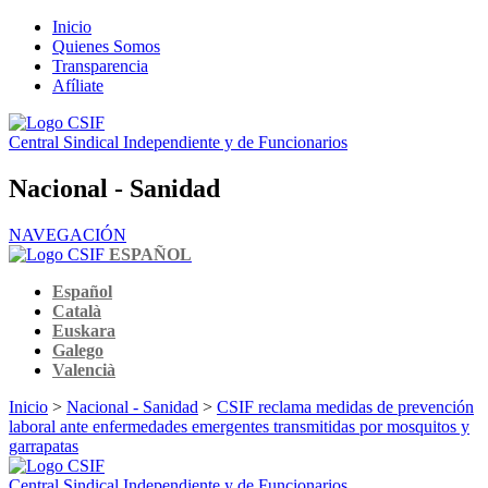
Inicio
Quienes Somos
Transparencia
Afíliate
Central Sindical Independiente y de Funcionarios
Nacional - Sanidad
NAVEGACIÓN
ESPAÑOL
Español
Català
Euskara
Galego
Valencià
Inicio
>
Nacional - Sanidad
>
CSIF reclama medidas de prevención
laboral ante enfermedades emergentes transmitidas por mosquitos y
garrapatas
Central Sindical Independiente y de Funcionarios