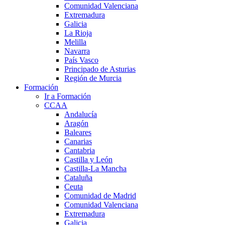
Comunidad Valenciana
Extremadura
Galicia
La Rioja
Melilla
Navarra
País Vasco
Principado de Asturias
Región de Murcia
Formación
Ir a Formación
CCAA
Andalucía
Aragón
Baleares
Canarias
Cantabria
Castilla y León
Castilla-La Mancha
Cataluña
Ceuta
Comunidad de Madrid
Comunidad Valenciana
Extremadura
Galicia