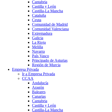
Cantabria
Castilla y León
Castilla-La Mancha
Cataluña
Ceuta
Comunidad de Madrid
Comunidad Valenciana
Extremadura
Galicia
La Rioja
Melilla
Navarra
País Vasco
Principado de Asturias
Región de Murcia
Empresa Privada
Ir a Empresa Privada
CCAA
Andalucía
Aragón
Baleares
Canarias
Cantabria
Castilla y León
Castilla-La Mancha