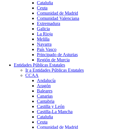
Cataluña
Ceuta
Comunidad de Madrid
Comunidad Valenciana
Extremadura
Galicia
La Rioja
Melilla
Navarra
País Vasco
Principado de Asturias
Región de Murcia
Entidades Públicas Estatales
Ir a Entidades Públicas Estatales
CCAA
Andalucía
Aragón
Baleares
Canarias
Cantabria
Castilla y León
Castilla-La Mancha
Cataluña
Ceuta
Comunidad de Madrid