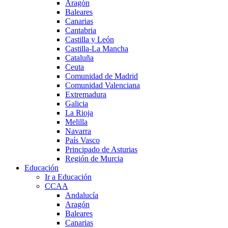
Aragón
Baleares
Canarias
Cantabria
Castilla y León
Castilla-La Mancha
Cataluña
Ceuta
Comunidad de Madrid
Comunidad Valenciana
Extremadura
Galicia
La Rioja
Melilla
Navarra
País Vasco
Principado de Asturias
Región de Murcia
Educación
Ir a Educación
CCAA
Andalucía
Aragón
Baleares
Canarias