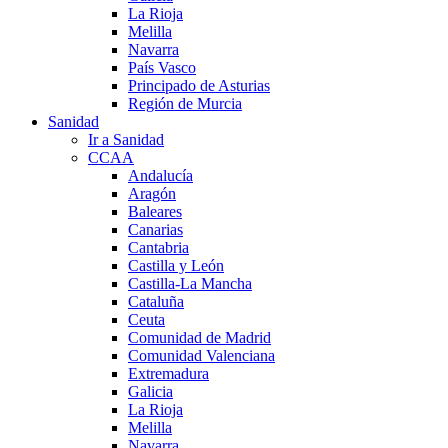
La Rioja
Melilla
Navarra
País Vasco
Principado de Asturias
Región de Murcia
Sanidad
Ir a Sanidad
CCAA
Andalucía
Aragón
Baleares
Canarias
Cantabria
Castilla y León
Castilla-La Mancha
Cataluña
Ceuta
Comunidad de Madrid
Comunidad Valenciana
Extremadura
Galicia
La Rioja
Melilla
Navarra