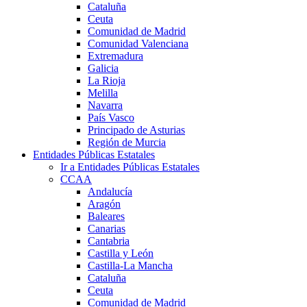
Cataluña
Ceuta
Comunidad de Madrid
Comunidad Valenciana
Extremadura
Galicia
La Rioja
Melilla
Navarra
País Vasco
Principado de Asturias
Región de Murcia
Entidades Públicas Estatales
Ir a Entidades Públicas Estatales
CCAA
Andalucía
Aragón
Baleares
Canarias
Cantabria
Castilla y León
Castilla-La Mancha
Cataluña
Ceuta
Comunidad de Madrid