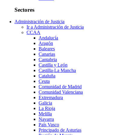
Sectores
Administración de Justicia
Ir a Administración de Justicia
CCAA
Andalucía
Aragón
Baleares
Canarias
Cantabria
Castilla y León
Castilla-La Mancha
Cataluña
Ceuta
Comunidad de Madrid
Comunidad Valenciana
Extremadura
Galicia
La Rioja
Melilla
Navarra
País Vasco
Principado de Asturias