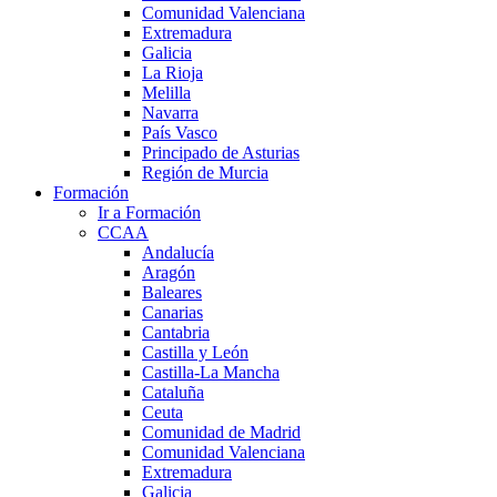
Comunidad Valenciana
Extremadura
Galicia
La Rioja
Melilla
Navarra
País Vasco
Principado de Asturias
Región de Murcia
Formación
Ir a Formación
CCAA
Andalucía
Aragón
Baleares
Canarias
Cantabria
Castilla y León
Castilla-La Mancha
Cataluña
Ceuta
Comunidad de Madrid
Comunidad Valenciana
Extremadura
Galicia