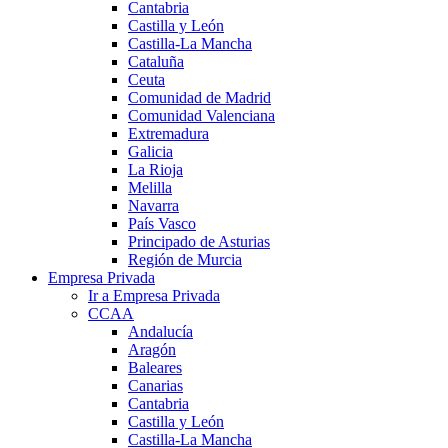
Cantabria
Castilla y León
Castilla-La Mancha
Cataluña
Ceuta
Comunidad de Madrid
Comunidad Valenciana
Extremadura
Galicia
La Rioja
Melilla
Navarra
País Vasco
Principado de Asturias
Región de Murcia
Empresa Privada
Ir a Empresa Privada
CCAA
Andalucía
Aragón
Baleares
Canarias
Cantabria
Castilla y León
Castilla-La Mancha