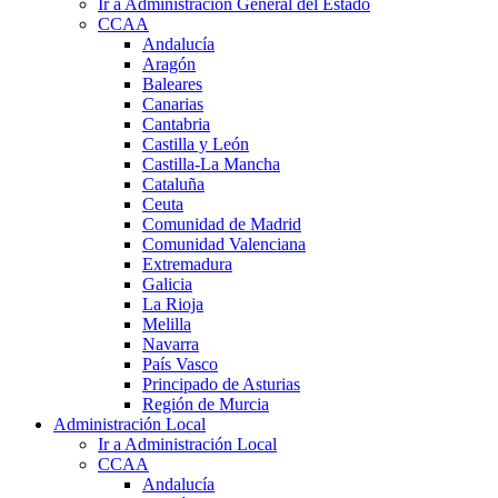
Ir a Administración General del Estado
CCAA
Andalucía
Aragón
Baleares
Canarias
Cantabria
Castilla y León
Castilla-La Mancha
Cataluña
Ceuta
Comunidad de Madrid
Comunidad Valenciana
Extremadura
Galicia
La Rioja
Melilla
Navarra
País Vasco
Principado de Asturias
Región de Murcia
Administración Local
Ir a Administración Local
CCAA
Andalucía