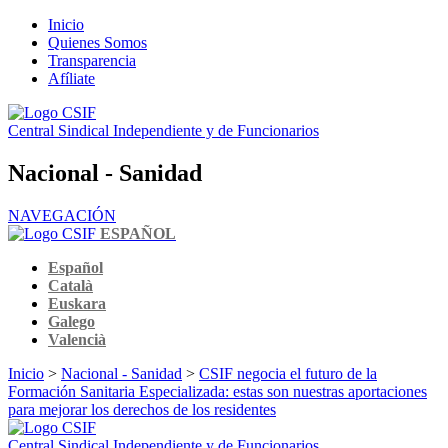
Inicio
Quienes Somos
Transparencia
Afíliate
Central Sindical Independiente y de Funcionarios
Nacional - Sanidad
NAVEGACIÓN
ESPAÑOL
Español
Català
Euskara
Galego
Valencià
Inicio
>
Nacional - Sanidad
>
CSIF negocia el futuro de la
Formación Sanitaria Especializada: estas son nuestras aportaciones
para mejorar los derechos de los residentes
Central Sindical Independiente y de Funcionarios