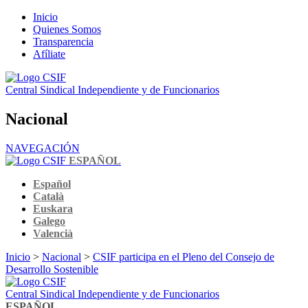
Inicio
Quienes Somos
Transparencia
Afíliate
Central Sindical Independiente y de Funcionarios
Nacional
NAVEGACIÓN
ESPAÑOL
Español
Català
Euskara
Galego
Valencià
Inicio
>
Nacional
>
CSIF participa en el Pleno del Consejo de
Desarrollo Sostenible
Central Sindical Independiente y de Funcionarios
ESPAÑOL