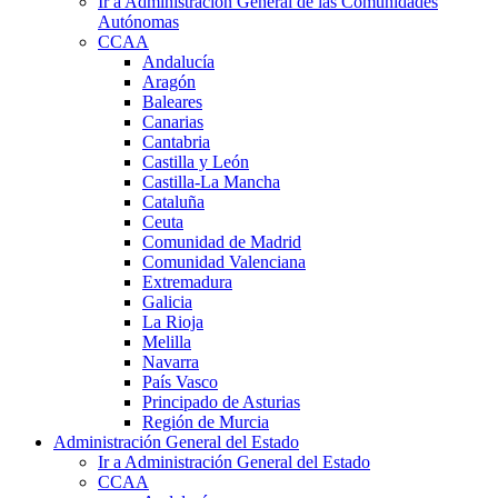
Ir a Administración General de las Comunidades
Autónomas
CCAA
Andalucía
Aragón
Baleares
Canarias
Cantabria
Castilla y León
Castilla-La Mancha
Cataluña
Ceuta
Comunidad de Madrid
Comunidad Valenciana
Extremadura
Galicia
La Rioja
Melilla
Navarra
País Vasco
Principado de Asturias
Región de Murcia
Administración General del Estado
Ir a Administración General del Estado
CCAA