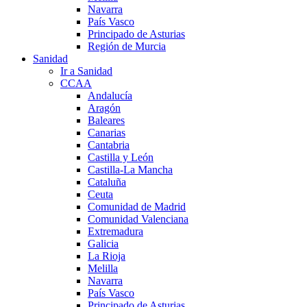
Navarra
País Vasco
Principado de Asturias
Región de Murcia
Sanidad
Ir a Sanidad
CCAA
Andalucía
Aragón
Baleares
Canarias
Cantabria
Castilla y León
Castilla-La Mancha
Cataluña
Ceuta
Comunidad de Madrid
Comunidad Valenciana
Extremadura
Galicia
La Rioja
Melilla
Navarra
País Vasco
Principado de Asturias