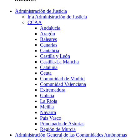
Administración de Justicia
Ir a Administración de Justicia
CCAA
Andalucía
Aragón
Baleares
Canarias
Cantabria
Castilla y León
Castilla-La Mancha
Cataluña
Ceuta
Comunidad de Madrid
Comunidad Valenciana
Extremadura
Galicia
La Rioja
Melilla
Navarra
País Vasco
Principado de Asturias
Región de Murcia
Administración General de las Comunidades Autónomas