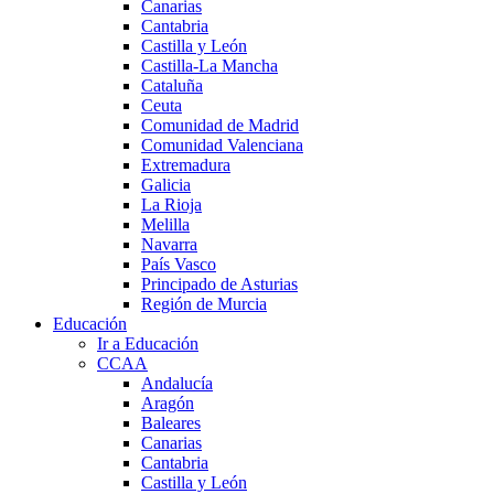
Canarias
Cantabria
Castilla y León
Castilla-La Mancha
Cataluña
Ceuta
Comunidad de Madrid
Comunidad Valenciana
Extremadura
Galicia
La Rioja
Melilla
Navarra
País Vasco
Principado de Asturias
Región de Murcia
Educación
Ir a Educación
CCAA
Andalucía
Aragón
Baleares
Canarias
Cantabria
Castilla y León