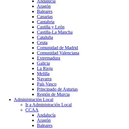
Andalucía
Aragón
Baleares
Canarias
Cantabria
Castilla y León
Castilla-La Mancha
Cataluña
Ceuta
Comunidad de Madrid
Comunidad Valenciana
Extremadura
Galicia
La Rioja
Melilla
Navarra
País Vasco
Principado de Asturias
Región de Murcia
Administración Local
Ir a Administración Local
CCAA
Andalucía
Aragón
Baleares