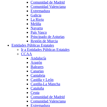
Comunidad de Madrid
Comunidad Valenciana
Extremadura
Galicia
La Rioja
Melilla
Navarra
País Vasco
Principado de Asturias
Región de Murcia
Entidades Públicas Estatales
Ir a Entidades Públicas Estatales
CCAA
Andalucía
Aragón
Baleares
Canarias
Cantabria
Castilla y León
Castilla-La Mancha
Cataluña
Ceuta
Comunidad de Madrid
Comunidad Valenciana
Extremadura