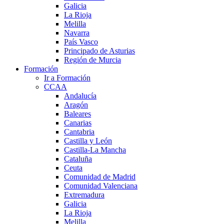
Galicia
La Rioja
Melilla
Navarra
País Vasco
Principado de Asturias
Región de Murcia
Formación
Ir a Formación
CCAA
Andalucía
Aragón
Baleares
Canarias
Cantabria
Castilla y León
Castilla-La Mancha
Cataluña
Ceuta
Comunidad de Madrid
Comunidad Valenciana
Extremadura
Galicia
La Rioja
Melilla