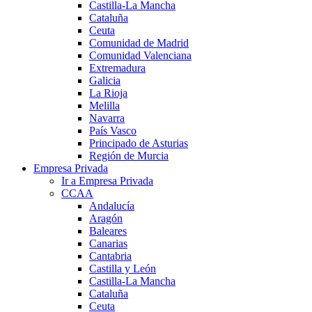
Castilla-La Mancha
Cataluña
Ceuta
Comunidad de Madrid
Comunidad Valenciana
Extremadura
Galicia
La Rioja
Melilla
Navarra
País Vasco
Principado de Asturias
Región de Murcia
Empresa Privada
Ir a Empresa Privada
CCAA
Andalucía
Aragón
Baleares
Canarias
Cantabria
Castilla y León
Castilla-La Mancha
Cataluña
Ceuta