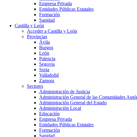
Empresa Privada
Entidades Públicas Estatales
Formación
Sanidad
Castilla y León
Acceder a Castilla y León
Provincias
Ávila
Burgos
León
Palencia
Segovia
Soria
Valladolid
Zamora
Sectores
Administración de Justicia
Administración General de las Comunidades Aut
Administración General del Estado
Administración Local
Educación
Empresa Privada
Entidades Públicas Estatales
Formación
Sanidad