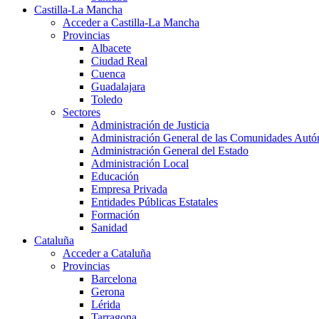
Castilla-La Mancha
Acceder a Castilla-La Mancha
Provincias
Albacete
Ciudad Real
Cuenca
Guadalajara
Toledo
Sectores
Administración de Justicia
Administración General de las Comunidades Aut
Administración General del Estado
Administración Local
Educación
Empresa Privada
Entidades Públicas Estatales
Formación
Sanidad
Cataluña
Acceder a Cataluña
Provincias
Barcelona
Gerona
Lérida
Tarragona