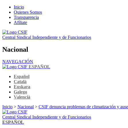
Inicio
Quienes Somos
Transparencia
Afíliate
Central Sindical Independiente y de Funcionarios
Nacional
NAVEGACIÓN
ESPAÑOL
Español
Català
Euskara
Galego
Valencià
Inicio
>
Nacional
>
CSIF denuncia problemas de climatización y ausen
Central Sindical Independiente y de Funcionarios
ESPAÑOL