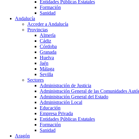
Entidades Públicas Estatales
Formación
Sanidad
Andalucía
Acceder a Andalucía
Provincias
Almería
Cádiz
Córdoba
Granada
Huelva
Jaén
Málaga
Sevilla
Sectores
Administración de Justicia
Administración General de las Comunidades Aut
Administración General del Estado
Administración Local
Educación
Empresa Privada
Entidades Públicas Estatales
Formación
Sanidad
Aragón