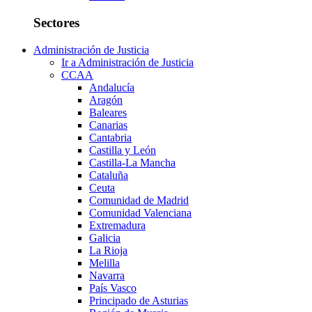
Sectores
Administración de Justicia
Ir a Administración de Justicia
CCAA
Andalucía
Aragón
Baleares
Canarias
Cantabria
Castilla y León
Castilla-La Mancha
Cataluña
Ceuta
Comunidad de Madrid
Comunidad Valenciana
Extremadura
Galicia
La Rioja
Melilla
Navarra
País Vasco
Principado de Asturias