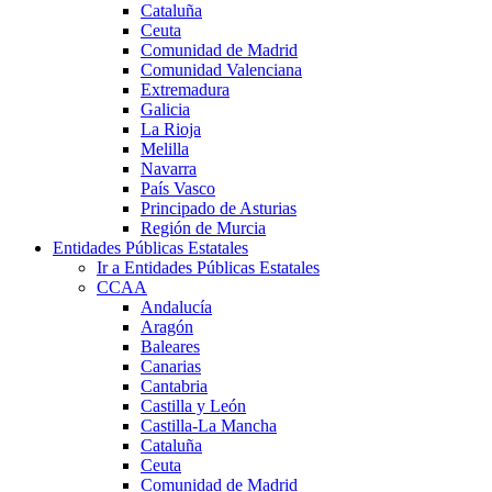
Cataluña
Ceuta
Comunidad de Madrid
Comunidad Valenciana
Extremadura
Galicia
La Rioja
Melilla
Navarra
País Vasco
Principado de Asturias
Región de Murcia
Entidades Públicas Estatales
Ir a Entidades Públicas Estatales
CCAA
Andalucía
Aragón
Baleares
Canarias
Cantabria
Castilla y León
Castilla-La Mancha
Cataluña
Ceuta
Comunidad de Madrid