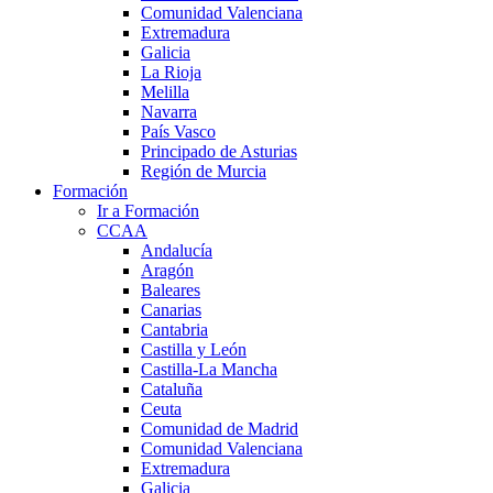
Comunidad Valenciana
Extremadura
Galicia
La Rioja
Melilla
Navarra
País Vasco
Principado de Asturias
Región de Murcia
Formación
Ir a Formación
CCAA
Andalucía
Aragón
Baleares
Canarias
Cantabria
Castilla y León
Castilla-La Mancha
Cataluña
Ceuta
Comunidad de Madrid
Comunidad Valenciana
Extremadura
Galicia