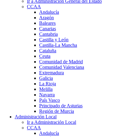
Ir a Administración General del Estado
CCAA
Andalucía
Aragón
Baleares
Canarias
Cantabria
Castilla y León
Castilla-La Mancha
Cataluña
Ceuta
Comunidad de Madrid
Comunidad Valenciana
Extremadura
Galicia
La Rioja
Melilla
Navarra
País Vasco
Principado de Asturias
Región de Murcia
Administración Local
Ir a Administración Local
CCAA
Andalucía