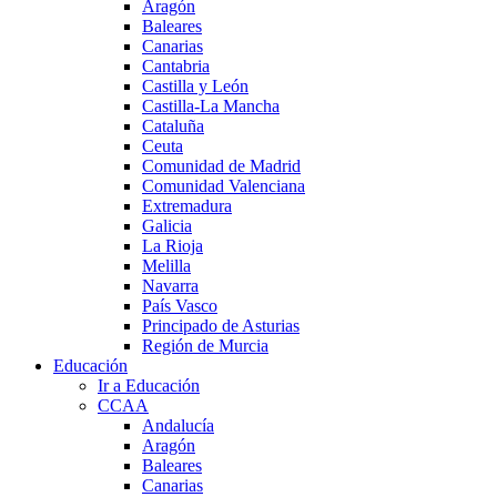
Aragón
Baleares
Canarias
Cantabria
Castilla y León
Castilla-La Mancha
Cataluña
Ceuta
Comunidad de Madrid
Comunidad Valenciana
Extremadura
Galicia
La Rioja
Melilla
Navarra
País Vasco
Principado de Asturias
Región de Murcia
Educación
Ir a Educación
CCAA
Andalucía
Aragón
Baleares
Canarias