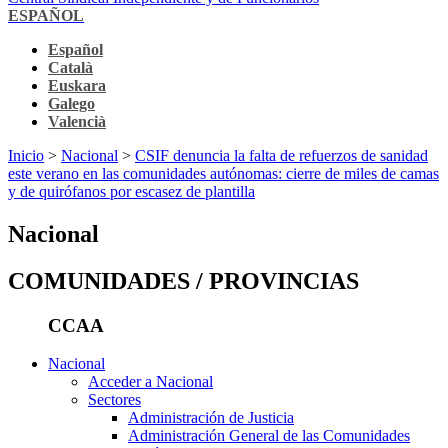
ESPAÑOL
Español
Català
Euskara
Galego
Valencià
Inicio
>
Nacional
>
CSIF denuncia la falta de refuerzos de sanidad
este verano en las comunidades autónomas: cierre de miles de camas
y de quirófanos por escasez de plantilla
Nacional
COMUNIDADES / PROVINCIAS
CCAA
Nacional
Acceder a Nacional
Sectores
Administración de Justicia
Administración General de las Comunidades