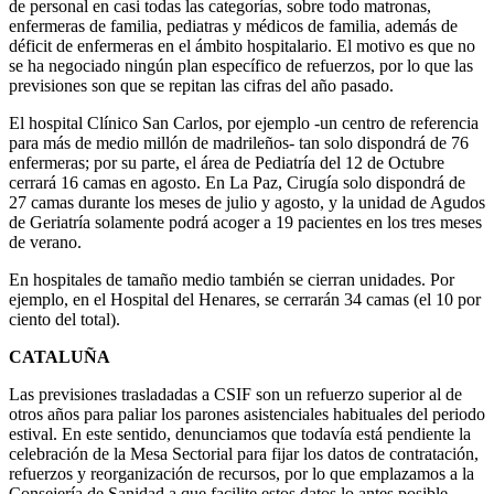
de personal en casi todas las categorías, sobre todo matronas,
enfermeras de familia, pediatras y médicos de familia, además de
déficit de enfermeras en el ámbito hospitalario. El motivo es que no
se ha negociado ningún plan específico de refuerzos, por lo que las
previsiones son que se repitan las cifras del año pasado.
El hospital Clínico San Carlos, por ejemplo -un centro de referencia
para más de medio millón de madrileños- tan solo dispondrá de 76
enfermeras; por su parte, el área de Pediatría del 12 de Octubre
cerrará 16 camas en agosto. En La Paz, Cirugía solo dispondrá de
27 camas durante los meses de julio y agosto, y la unidad de Agudos
de Geriatría solamente podrá acoger a 19 pacientes en los tres meses
de verano.
En hospitales de tamaño medio también se cierran unidades. Por
ejemplo, en el Hospital del Henares, se cerrarán 34 camas (el 10 por
ciento del total).
CATALUÑA
Las previsiones trasladadas a CSIF son un refuerzo superior al de
otros años para paliar los parones asistenciales habituales del periodo
estival. En este sentido, denunciamos que todavía está pendiente la
celebración de la Mesa Sectorial para fijar los datos de contratación,
refuerzos y reorganización de recursos, por lo que emplazamos a la
Consejería de Sanidad a que facilite estos datos lo antes posible.