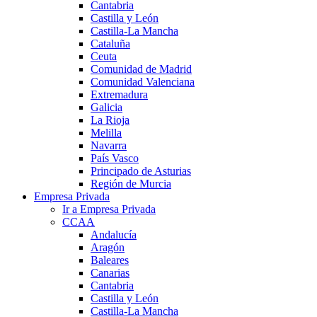
Cantabria
Castilla y León
Castilla-La Mancha
Cataluña
Ceuta
Comunidad de Madrid
Comunidad Valenciana
Extremadura
Galicia
La Rioja
Melilla
Navarra
País Vasco
Principado de Asturias
Región de Murcia
Empresa Privada
Ir a Empresa Privada
CCAA
Andalucía
Aragón
Baleares
Canarias
Cantabria
Castilla y León
Castilla-La Mancha