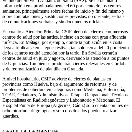
Verano del Servicio Andaluz de Salud (SAS). Se ha facilitado
información en aproximadamente el 60 por ciento de los centros
sanitarios, principalmente sobre fechas de inicio y fin del mismo y
sobre contrataciones y sustituciones previstas; no obstante, se trata
de comunicaciones verbales y sin documentos oficiales.
En cuanto a Atención Primaria, CSIF alerta del cierre de numerosos
centros de salud por las tardes, incluso en zonas con gran afluencia
turística. En Málaga, por ejemplo, donde la población en la costa
llega a triplicarse en la época estival, tan solo cerca del 20 por ciento
de los centros tendrá atención por la tarde. En Sevilla cerrarán
centros de salud en julio y agosto, derivando la atención a los puntos
de Urgencias. También se producirán cierres relevantes en Córdoba
y de reorganización de plantilla en Granada.
A nivel hospitalario, CSIF advierte de cierres de plantas en
provincias como Huelva, bajo el argumento de reformas, y de
problemas de cobertura en categorías como Medicina, Enfermería,
TCAE, Celadores, Administrativos, Terapia Ocupacional, Técnicos
Especialistas en Radiodiagnóstico y Laboratorio y Matronas. El
Hospital Punta de Europa (Algeciras, Cádiz) solo cuenta con tres de
ocho otorrinolaringólogos, y solo dos de ellos pueden realizar
guardias.
CASTILLA-LA MANCHA