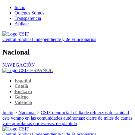
Inicio
Quienes Somos
Transparencia
Afíliate
Central Sindical Independiente y de Funcionarios
Nacional
NAVEGACIÓN
ESPAÑOL
Español
Català
Euskara
Galego
Valencià
Inicio
>
Nacional
>
CSIF denuncia la falta de refuerzos de sanidad
este verano en las comunidades autónomas: cierre de miles de camas
y de quirófanos por escasez de plantilla
Central Sindical Independiente y de Funcionarios