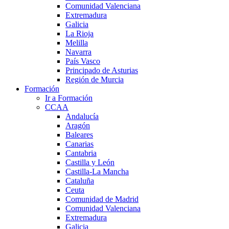
Comunidad Valenciana
Extremadura
Galicia
La Rioja
Melilla
Navarra
País Vasco
Principado de Asturias
Región de Murcia
Formación
Ir a Formación
CCAA
Andalucía
Aragón
Baleares
Canarias
Cantabria
Castilla y León
Castilla-La Mancha
Cataluña
Ceuta
Comunidad de Madrid
Comunidad Valenciana
Extremadura
Galicia