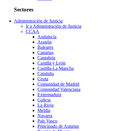
Sectores
Administración de Justicia
Ir a Administración de Justicia
CCAA
Andalucía
Aragón
Baleares
Canarias
Cantabria
Castilla y León
Castilla-La Mancha
Cataluña
Ceuta
Comunidad de Madrid
Comunidad Valenciana
Extremadura
Galicia
La Rioja
Melilla
Navarra
País Vasco
Principado de Asturias