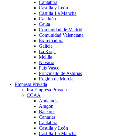
Cantabria
Castilla y León
Castilla-La Mancha
Cataluña
Ceuta
Comunidad de Madrid
Comunidad Valenciana
Extremadura
Galicia
La Rioja
Melilla
Navarra
País Vasco
Principado de Asturias
Región de Murcia
Empresa Privada
Ir a Empresa Privada
CCAA
Andalucía
Aragón
Baleares
Canarias
Cantabria
Castilla y León
Castilla-La Mancha