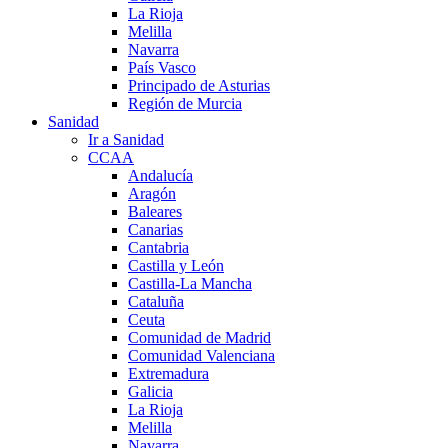
La Rioja
Melilla
Navarra
País Vasco
Principado de Asturias
Región de Murcia
Sanidad
Ir a Sanidad
CCAA
Andalucía
Aragón
Baleares
Canarias
Cantabria
Castilla y León
Castilla-La Mancha
Cataluña
Ceuta
Comunidad de Madrid
Comunidad Valenciana
Extremadura
Galicia
La Rioja
Melilla
Navarra