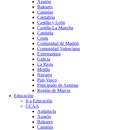
Aragón
Baleares
Canarias
Cantabria
Castilla y León
Castilla-La Mancha
Cataluña
Ceuta
Comunidad de Madrid
Comunidad Valenciana
Extremadura
Galicia
La Rioja
Melilla
Navarra
País Vasco
Principado de Asturias
Región de Murcia
Educación
Ir a Educación
CCAA
Andalucía
Aragón
Baleares
Canarias