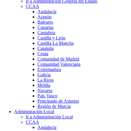
Ir a Administración General del Estado
CCAA
Andalucía
Aragón
Baleares
Canarias
Cantabria
Castilla y León
Castilla-La Mancha
Cataluña
Ceuta
Comunidad de Madrid
Comunidad Valenciana
Extremadura
Galicia
La Rioja
Melilla
Navarra
País Vasco
Principado de Asturias
Región de Murcia
Administración Local
Ir a Administración Local
CCAA
Andalucía