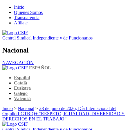
Inicio
Quienes Somos
Transparencia
Afíliate
Central Sindical Independiente y de Funcionarios
Nacional
NAVEGACIÓN
ESPAÑOL
Español
Català
Euskara
Galego
Valencià
Inicio
>
Nacional
>
28 de junio de 2026, Día Internacional del
Orgullo LGTBIQ+ “RESPETO, IGUALDAD, DIVERSIDAD Y
DERECHOS EN EL TRABAJO”
Central Sindical Independiente y de Funcionarios