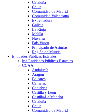
Cataluña
Ceuta
Comunidad de Madrid
Comunidad Valenciana
Extremadura
Galicia
La Rioja
Melilla
Navarra
País Vasco
Principado de Asturias
Región de Murcia
Entidades Públicas Estatales
Ir a Entidades Públicas Estatales
CCAA
Andalucía
Aragón
Baleares
Canarias
Cantabria
Castilla y León
Castilla-La Mancha
Cataluña
Ceuta
Comunidad de Madrid