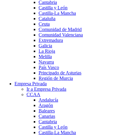
Cantabria
Castilla y León
Castilla-La Mancha
Cataluña
Ceuta
Comunidad de Madrid
Comunidad Valenciana
Extremadura
Galicia
La Rioja
Melilla
Navarra
País Vasco
Principado de Asturias
Región de Murcia
Empresa Privada
Ir a Empresa Privada
CCAA
Andalucía
Aragón
Baleares
Canarias
Cantabria
Castilla y León
Castilla-La Mancha