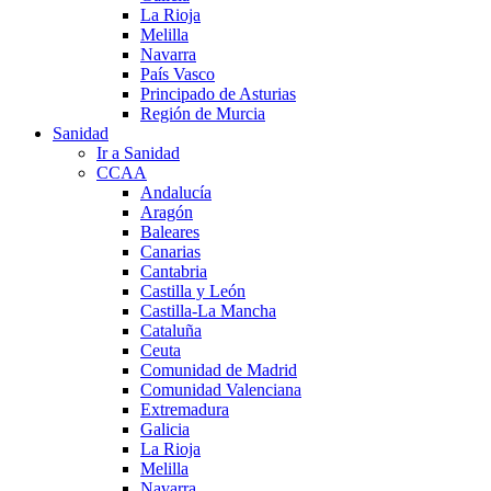
La Rioja
Melilla
Navarra
País Vasco
Principado de Asturias
Región de Murcia
Sanidad
Ir a Sanidad
CCAA
Andalucía
Aragón
Baleares
Canarias
Cantabria
Castilla y León
Castilla-La Mancha
Cataluña
Ceuta
Comunidad de Madrid
Comunidad Valenciana
Extremadura
Galicia
La Rioja
Melilla
Navarra