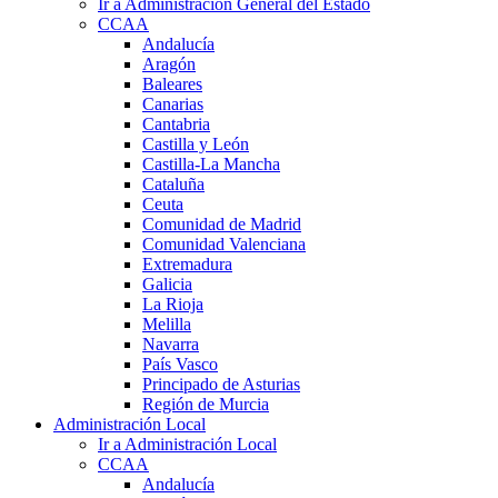
Ir a Administración General del Estado
CCAA
Andalucía
Aragón
Baleares
Canarias
Cantabria
Castilla y León
Castilla-La Mancha
Cataluña
Ceuta
Comunidad de Madrid
Comunidad Valenciana
Extremadura
Galicia
La Rioja
Melilla
Navarra
País Vasco
Principado de Asturias
Región de Murcia
Administración Local
Ir a Administración Local
CCAA
Andalucía