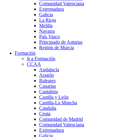
Comunidad Valenciana
Extremadura
Galicia
La Rioja
Melilla
Navarra
País Vasco
Principado de Asturias
Región de Murcia
Formación
Ir a Formación
CCAA
Andalucía
Aragón
Baleares
Canarias
Cantabria
Castilla y León
Castilla-La Mancha
Cataluña
Ceuta
Comunidad de Madrid
Comunidad Valenciana
Extremadura
Galicia