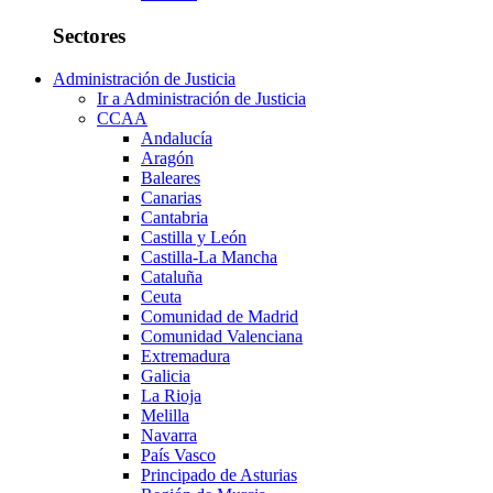
Sectores
Administración de Justicia
Ir a Administración de Justicia
CCAA
Andalucía
Aragón
Baleares
Canarias
Cantabria
Castilla y León
Castilla-La Mancha
Cataluña
Ceuta
Comunidad de Madrid
Comunidad Valenciana
Extremadura
Galicia
La Rioja
Melilla
Navarra
País Vasco
Principado de Asturias