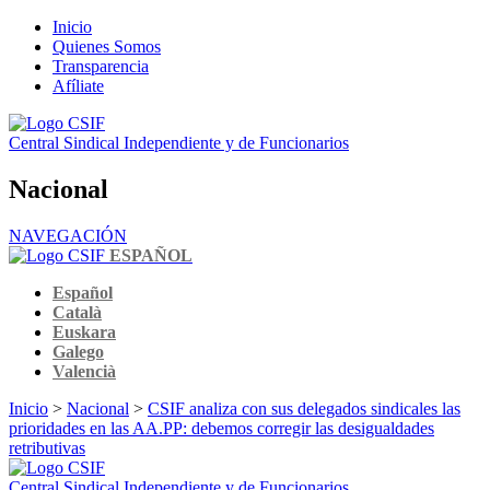
Inicio
Quienes Somos
Transparencia
Afíliate
Central Sindical Independiente y de Funcionarios
Nacional
NAVEGACIÓN
ESPAÑOL
Español
Català
Euskara
Galego
Valencià
Inicio
>
Nacional
>
CSIF analiza con sus delegados sindicales las
prioridades en las AA.PP: debemos corregir las desigualdades
retributivas
Central Sindical Independiente y de Funcionarios