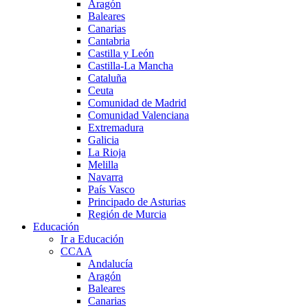
Aragón
Baleares
Canarias
Cantabria
Castilla y León
Castilla-La Mancha
Cataluña
Ceuta
Comunidad de Madrid
Comunidad Valenciana
Extremadura
Galicia
La Rioja
Melilla
Navarra
País Vasco
Principado de Asturias
Región de Murcia
Educación
Ir a Educación
CCAA
Andalucía
Aragón
Baleares
Canarias