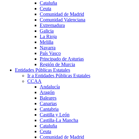
Cataluña
Ceuta
Comunidad de Madrid
Comunidad Valenciana
Extremadura
Galicia
La Rioja
Melilla
Navarra
País Vasco
Principado de Asturias
Región de Murcia
Entidades Públicas Estatales
Ir a Entidades Públicas Estatales
CCAA
Andalucía
Aragón
Baleares
Canarias
Cantabria
Castilla y León
Castilla-La Mancha
Cataluña
Ceuta
Comunidad de Madrid