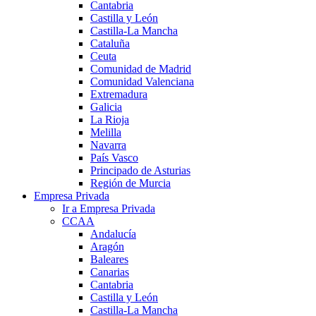
Cantabria
Castilla y León
Castilla-La Mancha
Cataluña
Ceuta
Comunidad de Madrid
Comunidad Valenciana
Extremadura
Galicia
La Rioja
Melilla
Navarra
País Vasco
Principado de Asturias
Región de Murcia
Empresa Privada
Ir a Empresa Privada
CCAA
Andalucía
Aragón
Baleares
Canarias
Cantabria
Castilla y León
Castilla-La Mancha