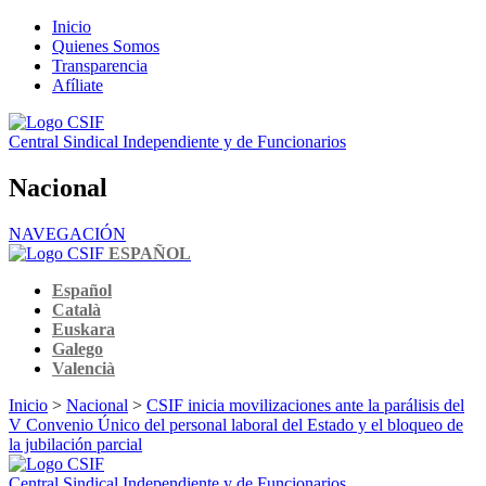
Inicio
Quienes Somos
Transparencia
Afíliate
Central Sindical Independiente y de Funcionarios
Nacional
NAVEGACIÓN
ESPAÑOL
Español
Català
Euskara
Galego
Valencià
Inicio
>
Nacional
>
CSIF inicia movilizaciones ante la parálisis del
V Convenio Único del personal laboral del Estado y el bloqueo de
la jubilación parcial
Central Sindical Independiente y de Funcionarios