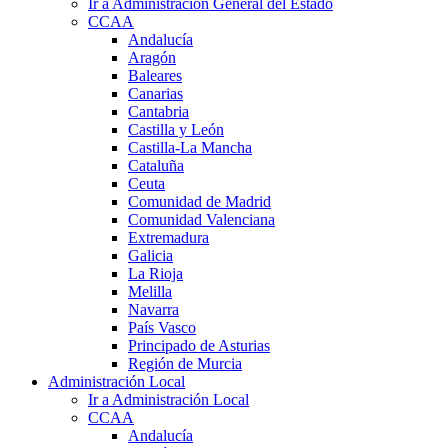
Ir a Administración General del Estado
CCAA
Andalucía
Aragón
Baleares
Canarias
Cantabria
Castilla y León
Castilla-La Mancha
Cataluña
Ceuta
Comunidad de Madrid
Comunidad Valenciana
Extremadura
Galicia
La Rioja
Melilla
Navarra
País Vasco
Principado de Asturias
Región de Murcia
Administración Local
Ir a Administración Local
CCAA
Andalucía