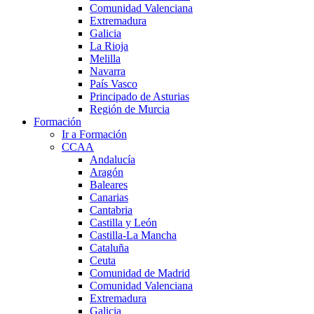
Comunidad Valenciana
Extremadura
Galicia
La Rioja
Melilla
Navarra
País Vasco
Principado de Asturias
Región de Murcia
Formación
Ir a Formación
CCAA
Andalucía
Aragón
Baleares
Canarias
Cantabria
Castilla y León
Castilla-La Mancha
Cataluña
Ceuta
Comunidad de Madrid
Comunidad Valenciana
Extremadura
Galicia