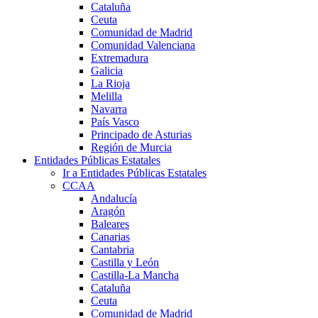
Cataluña
Ceuta
Comunidad de Madrid
Comunidad Valenciana
Extremadura
Galicia
La Rioja
Melilla
Navarra
País Vasco
Principado de Asturias
Región de Murcia
Entidades Públicas Estatales
Ir a Entidades Públicas Estatales
CCAA
Andalucía
Aragón
Baleares
Canarias
Cantabria
Castilla y León
Castilla-La Mancha
Cataluña
Ceuta
Comunidad de Madrid