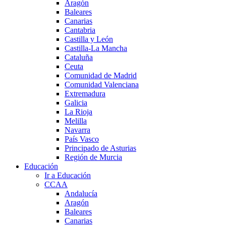
Aragón
Baleares
Canarias
Cantabria
Castilla y León
Castilla-La Mancha
Cataluña
Ceuta
Comunidad de Madrid
Comunidad Valenciana
Extremadura
Galicia
La Rioja
Melilla
Navarra
País Vasco
Principado de Asturias
Región de Murcia
Educación
Ir a Educación
CCAA
Andalucía
Aragón
Baleares
Canarias