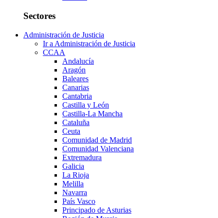
Sectores
Administración de Justicia
Ir a Administración de Justicia
CCAA
Andalucía
Aragón
Baleares
Canarias
Cantabria
Castilla y León
Castilla-La Mancha
Cataluña
Ceuta
Comunidad de Madrid
Comunidad Valenciana
Extremadura
Galicia
La Rioja
Melilla
Navarra
País Vasco
Principado de Asturias