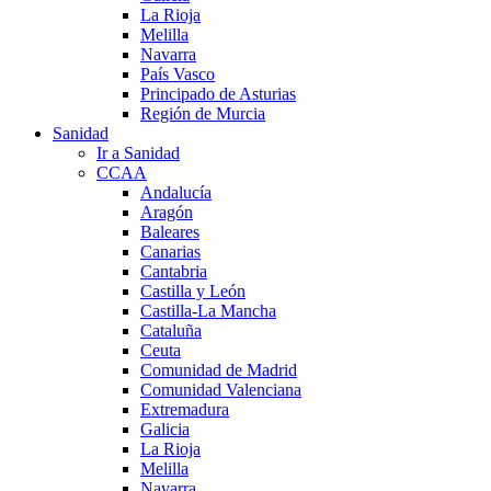
La Rioja
Melilla
Navarra
País Vasco
Principado de Asturias
Región de Murcia
Sanidad
Ir a Sanidad
CCAA
Andalucía
Aragón
Baleares
Canarias
Cantabria
Castilla y León
Castilla-La Mancha
Cataluña
Ceuta
Comunidad de Madrid
Comunidad Valenciana
Extremadura
Galicia
La Rioja
Melilla
Navarra