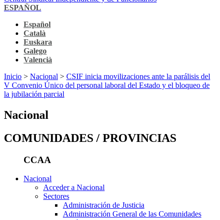
ESPAÑOL
Español
Català
Euskara
Galego
Valencià
Inicio
>
Nacional
>
CSIF inicia movilizaciones ante la parálisis del
V Convenio Único del personal laboral del Estado y el bloqueo de
la jubilación parcial
Nacional
COMUNIDADES / PROVINCIAS
CCAA
Nacional
Acceder a Nacional
Sectores
Administración de Justicia
Administración General de las Comunidades