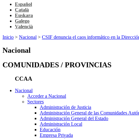
Español
Català
Euskara
Galego
Valencià
Inicio
>
Nacional
>
CSIF denuncia el caos informático en la Direcció
Nacional
COMUNIDADES / PROVINCIAS
CCAA
Nacional
Acceder a Nacional
Sectores
Administración de Justicia
Administración General de las Comunidades Aut
Administración General del Estado
Administración Local
Educación
Empresa Privada