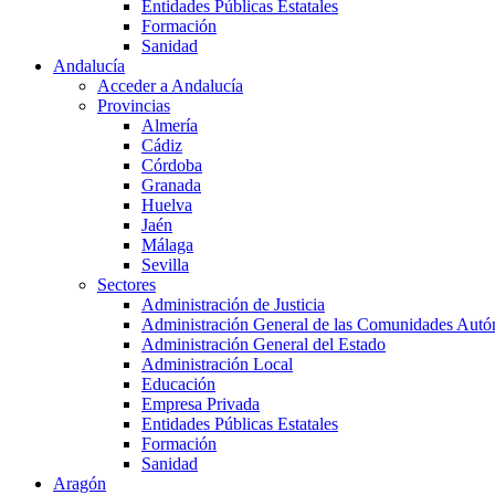
Entidades Públicas Estatales
Formación
Sanidad
Andalucía
Acceder a Andalucía
Provincias
Almería
Cádiz
Córdoba
Granada
Huelva
Jaén
Málaga
Sevilla
Sectores
Administración de Justicia
Administración General de las Comunidades Aut
Administración General del Estado
Administración Local
Educación
Empresa Privada
Entidades Públicas Estatales
Formación
Sanidad
Aragón