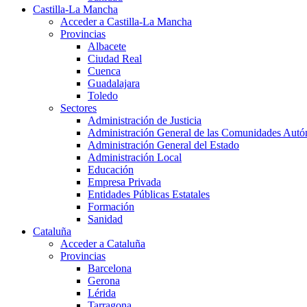
Castilla-La Mancha
Acceder a Castilla-La Mancha
Provincias
Albacete
Ciudad Real
Cuenca
Guadalajara
Toledo
Sectores
Administración de Justicia
Administración General de las Comunidades Aut
Administración General del Estado
Administración Local
Educación
Empresa Privada
Entidades Públicas Estatales
Formación
Sanidad
Cataluña
Acceder a Cataluña
Provincias
Barcelona
Gerona
Lérida
Tarragona