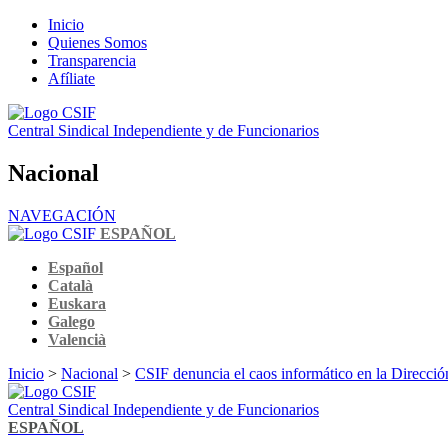
Inicio
Quienes Somos
Transparencia
Afíliate
Central Sindical Independiente y de Funcionarios
Nacional
NAVEGACIÓN
ESPAÑOL
Español
Català
Euskara
Galego
Valencià
Inicio
>
Nacional
>
CSIF denuncia el caos informático en la Direcció
Central Sindical Independiente y de Funcionarios
ESPAÑOL