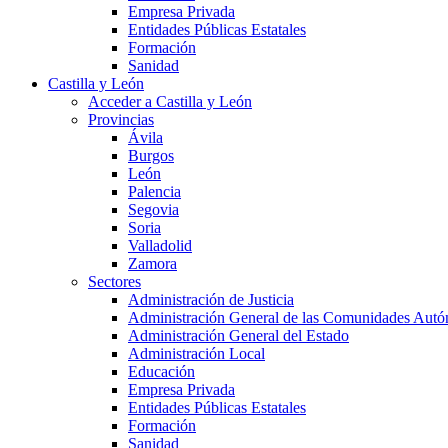
Empresa Privada
Entidades Públicas Estatales
Formación
Sanidad
Castilla y León
Acceder a Castilla y León
Provincias
Ávila
Burgos
León
Palencia
Segovia
Soria
Valladolid
Zamora
Sectores
Administración de Justicia
Administración General de las Comunidades Aut
Administración General del Estado
Administración Local
Educación
Empresa Privada
Entidades Públicas Estatales
Formación
Sanidad