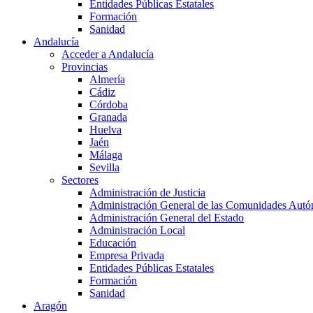
Entidades Públicas Estatales
Formación
Sanidad
Andalucía
Acceder a Andalucía
Provincias
Almería
Cádiz
Córdoba
Granada
Huelva
Jaén
Málaga
Sevilla
Sectores
Administración de Justicia
Administración General de las Comunidades Aut
Administración General del Estado
Administración Local
Educación
Empresa Privada
Entidades Públicas Estatales
Formación
Sanidad
Aragón