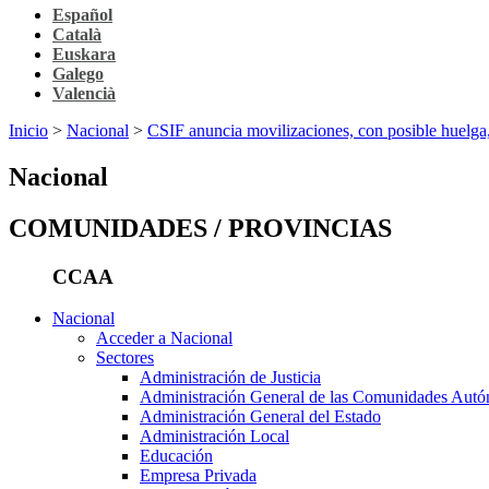
Español
Català
Euskara
Galego
Valencià
Inicio
>
Nacional
>
CSIF anuncia movilizaciones, con posible huelga,
Nacional
COMUNIDADES / PROVINCIAS
CCAA
Nacional
Acceder a Nacional
Sectores
Administración de Justicia
Administración General de las Comunidades Aut
Administración General del Estado
Administración Local
Educación
Empresa Privada