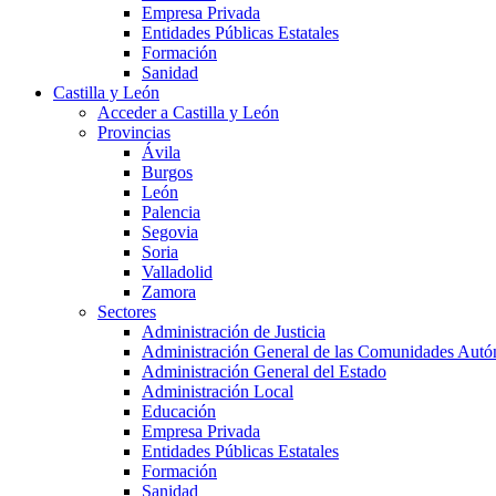
Empresa Privada
Entidades Públicas Estatales
Formación
Sanidad
Castilla y León
Acceder a Castilla y León
Provincias
Ávila
Burgos
León
Palencia
Segovia
Soria
Valladolid
Zamora
Sectores
Administración de Justicia
Administración General de las Comunidades Aut
Administración General del Estado
Administración Local
Educación
Empresa Privada
Entidades Públicas Estatales
Formación
Sanidad