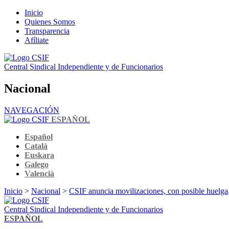
Inicio
Quienes Somos
Transparencia
Afíliate
Central Sindical Independiente y de Funcionarios
Nacional
NAVEGACIÓN
ESPAÑOL
Español
Català
Euskara
Galego
Valencià
Inicio
>
Nacional
>
CSIF anuncia movilizaciones, con posible huelga,
Central Sindical Independiente y de Funcionarios
ESPAÑOL