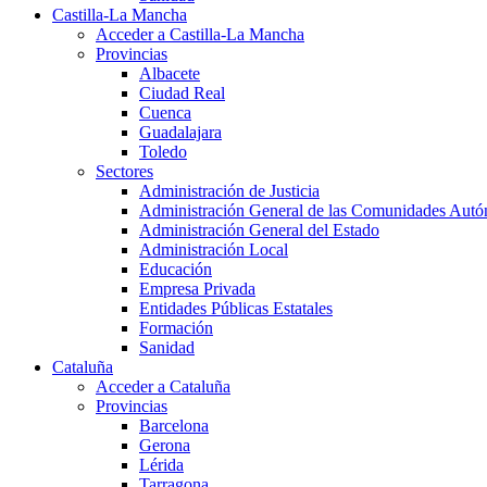
Castilla-La Mancha
Acceder a Castilla-La Mancha
Provincias
Albacete
Ciudad Real
Cuenca
Guadalajara
Toledo
Sectores
Administración de Justicia
Administración General de las Comunidades Aut
Administración General del Estado
Administración Local
Educación
Empresa Privada
Entidades Públicas Estatales
Formación
Sanidad
Cataluña
Acceder a Cataluña
Provincias
Barcelona
Gerona
Lérida
Tarragona