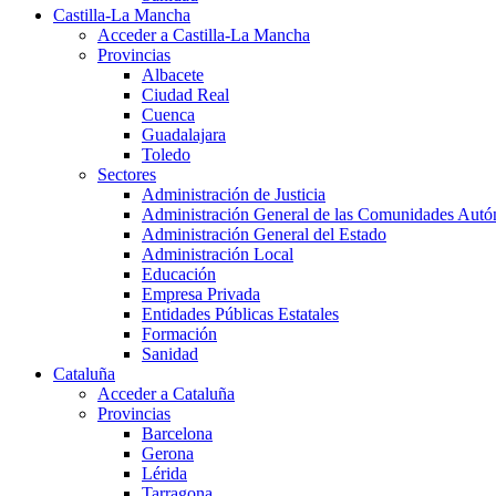
Castilla-La Mancha
Acceder a Castilla-La Mancha
Provincias
Albacete
Ciudad Real
Cuenca
Guadalajara
Toledo
Sectores
Administración de Justicia
Administración General de las Comunidades Aut
Administración General del Estado
Administración Local
Educación
Empresa Privada
Entidades Públicas Estatales
Formación
Sanidad
Cataluña
Acceder a Cataluña
Provincias
Barcelona
Gerona
Lérida
Tarragona