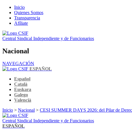
Inicio
Quienes Somos
Transparencia
Afíliate
Central Sindical Independiente y de Funcionarios
Nacional
NAVEGACIÓN
ESPAÑOL
Español
Català
Euskara
Galego
Valencià
Inicio
>
Nacional
>
CESI SUMMER DAYS 2026: del Pilar de Derechos 
Central Sindical Independiente y de Funcionarios
ESPAÑOL