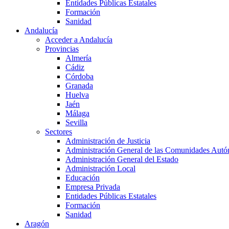
Entidades Públicas Estatales
Formación
Sanidad
Andalucía
Acceder a Andalucía
Provincias
Almería
Cádiz
Córdoba
Granada
Huelva
Jaén
Málaga
Sevilla
Sectores
Administración de Justicia
Administración General de las Comunidades Aut
Administración General del Estado
Administración Local
Educación
Empresa Privada
Entidades Públicas Estatales
Formación
Sanidad
Aragón