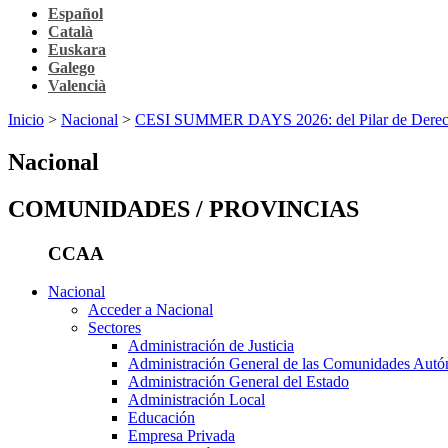
Español
Català
Euskara
Galego
Valencià
Inicio
>
Nacional
>
CESI SUMMER DAYS 2026: del Pilar de Derechos 
Nacional
COMUNIDADES / PROVINCIAS
CCAA
Nacional
Acceder a Nacional
Sectores
Administración de Justicia
Administración General de las Comunidades Aut
Administración General del Estado
Administración Local
Educación
Empresa Privada