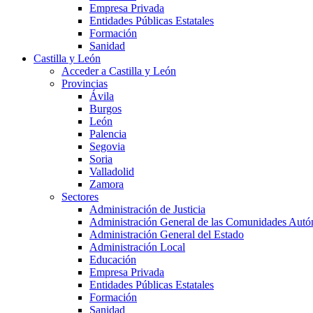
Empresa Privada
Entidades Públicas Estatales
Formación
Sanidad
Castilla y León
Acceder a Castilla y León
Provincias
Ávila
Burgos
León
Palencia
Segovia
Soria
Valladolid
Zamora
Sectores
Administración de Justicia
Administración General de las Comunidades Aut
Administración General del Estado
Administración Local
Educación
Empresa Privada
Entidades Públicas Estatales
Formación
Sanidad