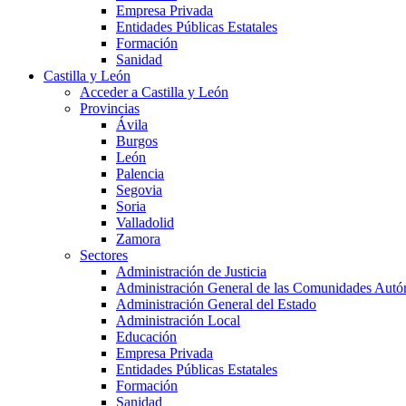
Empresa Privada
Entidades Públicas Estatales
Formación
Sanidad
Castilla y León
Acceder a Castilla y León
Provincias
Ávila
Burgos
León
Palencia
Segovia
Soria
Valladolid
Zamora
Sectores
Administración de Justicia
Administración General de las Comunidades Aut
Administración General del Estado
Administración Local
Educación
Empresa Privada
Entidades Públicas Estatales
Formación
Sanidad