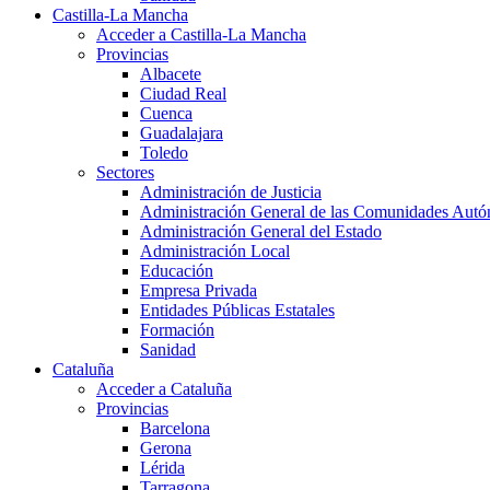
Castilla-La Mancha
Acceder a Castilla-La Mancha
Provincias
Albacete
Ciudad Real
Cuenca
Guadalajara
Toledo
Sectores
Administración de Justicia
Administración General de las Comunidades Aut
Administración General del Estado
Administración Local
Educación
Empresa Privada
Entidades Públicas Estatales
Formación
Sanidad
Cataluña
Acceder a Cataluña
Provincias
Barcelona
Gerona
Lérida
Tarragona