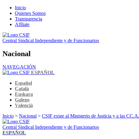
Inicio
Quienes Somos
Transparencia
Afíliate
Central Sindical Independiente y de Funcionarios
Nacional
NAVEGACIÓN
ESPAÑOL
Español
Català
Euskara
Galego
Valencià
Inicio
>
Nacional
>
CSIF exige al Ministerio de Justicia y a las CC.AA
Central Sindical Independiente y de Funcionarios
ESPAÑOL