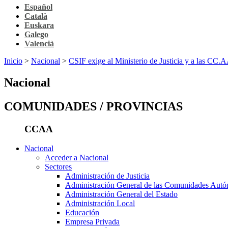
Español
Català
Euskara
Galego
Valencià
Inicio
>
Nacional
>
CSIF exige al Ministerio de Justicia y a las CC.AA
Nacional
COMUNIDADES / PROVINCIAS
CCAA
Nacional
Acceder a Nacional
Sectores
Administración de Justicia
Administración General de las Comunidades Aut
Administración General del Estado
Administración Local
Educación
Empresa Privada