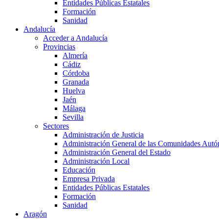
Entidades Públicas Estatales
Formación
Sanidad
Andalucía
Acceder a Andalucía
Provincias
Almería
Cádiz
Córdoba
Granada
Huelva
Jaén
Málaga
Sevilla
Sectores
Administración de Justicia
Administración General de las Comunidades Aut
Administración General del Estado
Administración Local
Educación
Empresa Privada
Entidades Públicas Estatales
Formación
Sanidad
Aragón