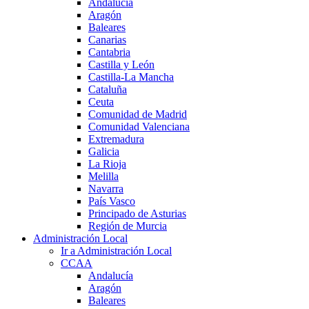
Andalucía
Aragón
Baleares
Canarias
Cantabria
Castilla y León
Castilla-La Mancha
Cataluña
Ceuta
Comunidad de Madrid
Comunidad Valenciana
Extremadura
Galicia
La Rioja
Melilla
Navarra
País Vasco
Principado de Asturias
Región de Murcia
Administración Local
Ir a Administración Local
CCAA
Andalucía
Aragón
Baleares