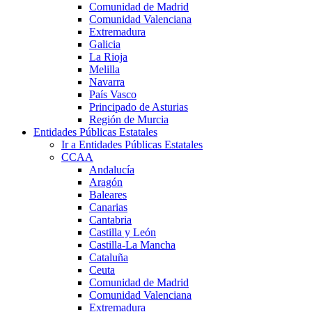
Comunidad de Madrid
Comunidad Valenciana
Extremadura
Galicia
La Rioja
Melilla
Navarra
País Vasco
Principado de Asturias
Región de Murcia
Entidades Públicas Estatales
Ir a Entidades Públicas Estatales
CCAA
Andalucía
Aragón
Baleares
Canarias
Cantabria
Castilla y León
Castilla-La Mancha
Cataluña
Ceuta
Comunidad de Madrid
Comunidad Valenciana
Extremadura