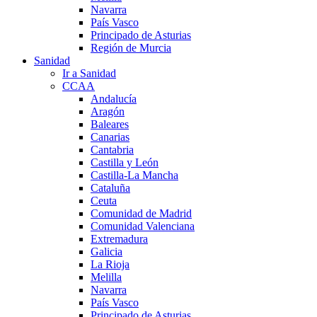
Navarra
País Vasco
Principado de Asturias
Región de Murcia
Sanidad
Ir a Sanidad
CCAA
Andalucía
Aragón
Baleares
Canarias
Cantabria
Castilla y León
Castilla-La Mancha
Cataluña
Ceuta
Comunidad de Madrid
Comunidad Valenciana
Extremadura
Galicia
La Rioja
Melilla
Navarra
País Vasco
Principado de Asturias