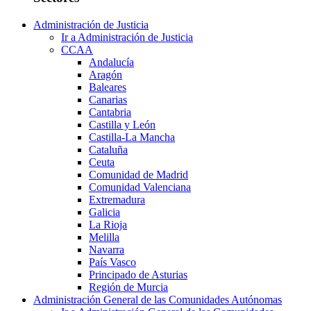
Administración de Justicia
Ir a Administración de Justicia
CCAA
Andalucía
Aragón
Baleares
Canarias
Cantabria
Castilla y León
Castilla-La Mancha
Cataluña
Ceuta
Comunidad de Madrid
Comunidad Valenciana
Extremadura
Galicia
La Rioja
Melilla
Navarra
País Vasco
Principado de Asturias
Región de Murcia
Administración General de las Comunidades Autónomas