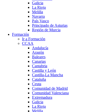
Galicia
La Rioja
Melilla
Navarra
País Vasco
Principado de Asturias
Región de Murcia
Formación
Ir a Formación
CCAA
Andalucía
Aragón
Baleares
Canarias
Cantabria
Castilla y León
Castilla-La Mancha
Cataluña
Ceuta
Comunidad de Madrid
Comunidad Valenciana
Extremadura
Galicia
La Rioja
Melilla