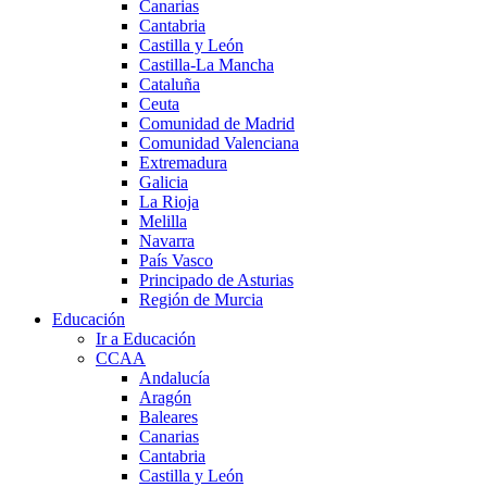
Canarias
Cantabria
Castilla y León
Castilla-La Mancha
Cataluña
Ceuta
Comunidad de Madrid
Comunidad Valenciana
Extremadura
Galicia
La Rioja
Melilla
Navarra
País Vasco
Principado de Asturias
Región de Murcia
Educación
Ir a Educación
CCAA
Andalucía
Aragón
Baleares
Canarias
Cantabria
Castilla y León