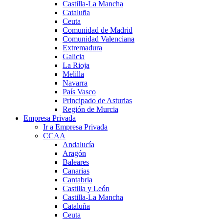
Castilla-La Mancha
Cataluña
Ceuta
Comunidad de Madrid
Comunidad Valenciana
Extremadura
Galicia
La Rioja
Melilla
Navarra
País Vasco
Principado de Asturias
Región de Murcia
Empresa Privada
Ir a Empresa Privada
CCAA
Andalucía
Aragón
Baleares
Canarias
Cantabria
Castilla y León
Castilla-La Mancha
Cataluña
Ceuta