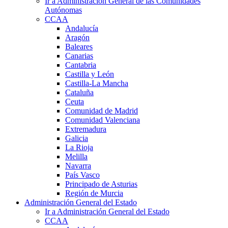
Ir a Administración General de las Comunidades
Autónomas
CCAA
Andalucía
Aragón
Baleares
Canarias
Cantabria
Castilla y León
Castilla-La Mancha
Cataluña
Ceuta
Comunidad de Madrid
Comunidad Valenciana
Extremadura
Galicia
La Rioja
Melilla
Navarra
País Vasco
Principado de Asturias
Región de Murcia
Administración General del Estado
Ir a Administración General del Estado
CCAA