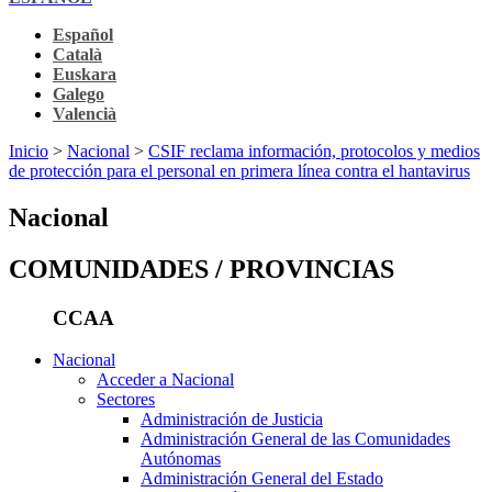
Español
Català
Euskara
Galego
Valencià
Inicio
>
Nacional
>
CSIF reclama información, protocolos y medios
de protección para el personal en primera línea contra el hantavirus
Nacional
COMUNIDADES / PROVINCIAS
CCAA
Nacional
Acceder a Nacional
Sectores
Administración de Justicia
Administración General de las Comunidades
Autónomas
Administración General del Estado