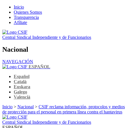
Inicio
Quienes Somos
Transparencia
Afíliate
Central Sindical Independiente y de Funcionarios
Nacional
NAVEGACIÓN
ESPAÑOL
Español
Català
Euskara
Galego
Valencià
Inicio
>
Nacional
>
CSIF reclama información, protocolos y medios
de protección para el personal en primera línea contra el hantavirus
Central Sindical Independiente y de Funcionarios
ESPAÑOL