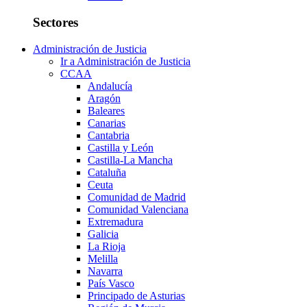
Sectores
Administración de Justicia
Ir a Administración de Justicia
CCAA
Andalucía
Aragón
Baleares
Canarias
Cantabria
Castilla y León
Castilla-La Mancha
Cataluña
Ceuta
Comunidad de Madrid
Comunidad Valenciana
Extremadura
Galicia
La Rioja
Melilla
Navarra
País Vasco
Principado de Asturias