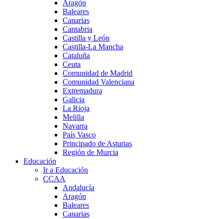
Aragón
Baleares
Canarias
Cantabria
Castilla y León
Castilla-La Mancha
Cataluña
Ceuta
Comunidad de Madrid
Comunidad Valenciana
Extremadura
Galicia
La Rioja
Melilla
Navarra
País Vasco
Principado de Asturias
Región de Murcia
Educación
Ir a Educación
CCAA
Andalucía
Aragón
Baleares
Canarias