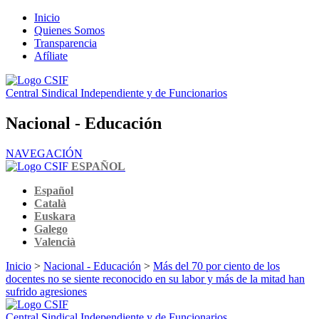
Inicio
Quienes Somos
Transparencia
Afíliate
Central Sindical Independiente y de Funcionarios
Nacional - Educación
NAVEGACIÓN
ESPAÑOL
Español
Català
Euskara
Galego
Valencià
Inicio
>
Nacional - Educación
>
Más del 70 por ciento de los
docentes no se siente reconocido en su labor y más de la mitad han
sufrido agresiones
Central Sindical Independiente y de Funcionarios