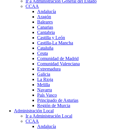
Ir a Administración General del Estado
CCAA
Andalucía
Aragón
Baleares
Canarias
Cantabria
Castilla y León
Castilla-La Mancha
Cataluña
Ceuta
Comunidad de Madrid
Comunidad Valenciana
Extremadura
Galicia
La Rioja
Melilla
Navarra
País Vasco
Principado de Asturias
Región de Murcia
Administración Local
Ir a Administración Local
CCAA
Andalucía