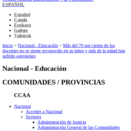
ESPAÑOL
Español
Català
Euskara
Galego
Valencià
Inicio
>
Nacional - Educación
>
Más del 70 por ciento de los
docentes no se siente reconocido en su labor y más de la mitad han
sufrido agresiones
Nacional - Educación
COMUNIDADES / PROVINCIAS
CCAA
Nacional
Acceder a Nacional
Sectores
Administración de Justicia
Administración General de las Comunidades