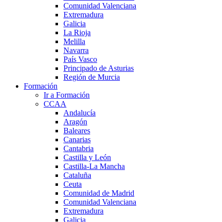
Comunidad Valenciana
Extremadura
Galicia
La Rioja
Melilla
Navarra
País Vasco
Principado de Asturias
Región de Murcia
Formación
Ir a Formación
CCAA
Andalucía
Aragón
Baleares
Canarias
Cantabria
Castilla y León
Castilla-La Mancha
Cataluña
Ceuta
Comunidad de Madrid
Comunidad Valenciana
Extremadura
Galicia