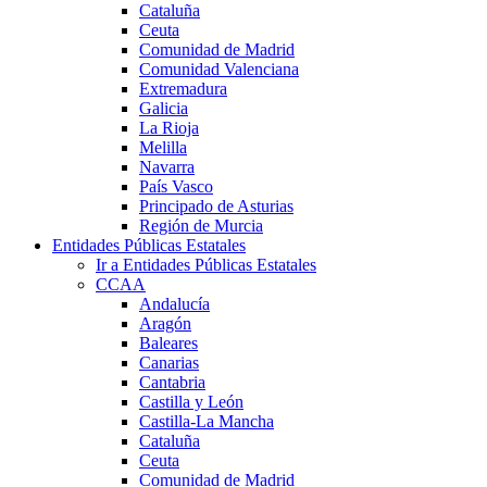
Cataluña
Ceuta
Comunidad de Madrid
Comunidad Valenciana
Extremadura
Galicia
La Rioja
Melilla
Navarra
País Vasco
Principado de Asturias
Región de Murcia
Entidades Públicas Estatales
Ir a Entidades Públicas Estatales
CCAA
Andalucía
Aragón
Baleares
Canarias
Cantabria
Castilla y León
Castilla-La Mancha
Cataluña
Ceuta
Comunidad de Madrid