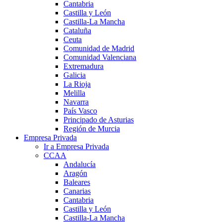
Cantabria
Castilla y León
Castilla-La Mancha
Cataluña
Ceuta
Comunidad de Madrid
Comunidad Valenciana
Extremadura
Galicia
La Rioja
Melilla
Navarra
País Vasco
Principado de Asturias
Región de Murcia
Empresa Privada
Ir a Empresa Privada
CCAA
Andalucía
Aragón
Baleares
Canarias
Cantabria
Castilla y León
Castilla-La Mancha