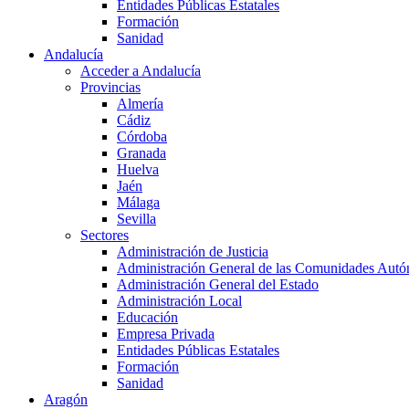
Entidades Públicas Estatales
Formación
Sanidad
Andalucía
Acceder a Andalucía
Provincias
Almería
Cádiz
Córdoba
Granada
Huelva
Jaén
Málaga
Sevilla
Sectores
Administración de Justicia
Administración General de las Comunidades Aut
Administración General del Estado
Administración Local
Educación
Empresa Privada
Entidades Públicas Estatales
Formación
Sanidad
Aragón