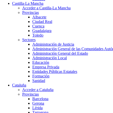
Castilla-La Mancha
Acceder a Castilla-La Mancha
Provincias
Albacete
Ciudad Real
Cuenca
Guadalajara
Toledo
Sectores
Administración de Justicia
Administración General de las Comunidades Aut
Administración General del Estado
Administración Local
Educación
Empresa Privada
Entidades Públicas Estatales
Formación
Sanidad
Cataluña
Acceder a Cataluña
Provincias
Barcelona
Gerona
Lérida
Tarragona