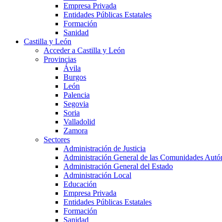
Empresa Privada
Entidades Públicas Estatales
Formación
Sanidad
Castilla y León
Acceder a Castilla y León
Provincias
Ávila
Burgos
León
Palencia
Segovia
Soria
Valladolid
Zamora
Sectores
Administración de Justicia
Administración General de las Comunidades Aut
Administración General del Estado
Administración Local
Educación
Empresa Privada
Entidades Públicas Estatales
Formación
Sanidad