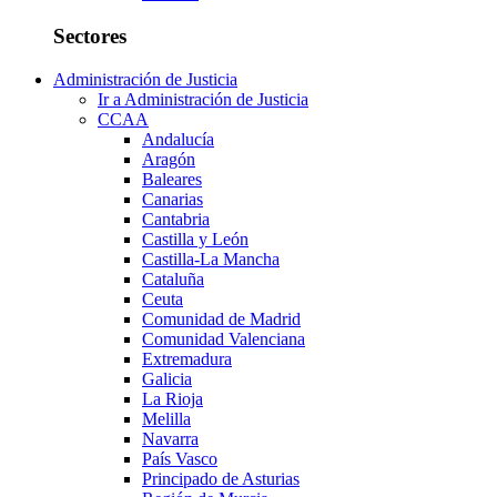
Sectores
Administración de Justicia
Ir a Administración de Justicia
CCAA
Andalucía
Aragón
Baleares
Canarias
Cantabria
Castilla y León
Castilla-La Mancha
Cataluña
Ceuta
Comunidad de Madrid
Comunidad Valenciana
Extremadura
Galicia
La Rioja
Melilla
Navarra
País Vasco
Principado de Asturias