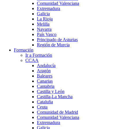
Comunidad Valenciana
Extremadura
Galicia
La Rioja
Melilla
Navarra
País Vasco
Principado de Asturias
Región de Murcia
Formación
Ir a Formación
CCAA
Andalucía
Aragón
Baleares
Canarias
Cantabria
Castilla y León
Castilla-La Mancha
Cataluña
Ceuta
Comunidad de Madrid
Comunidad Valenciana
Extremadura
Galicia