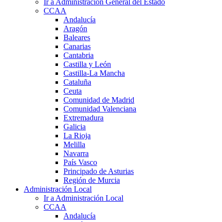
Ir a Administración General del Estado
CCAA
Andalucía
Aragón
Baleares
Canarias
Cantabria
Castilla y León
Castilla-La Mancha
Cataluña
Ceuta
Comunidad de Madrid
Comunidad Valenciana
Extremadura
Galicia
La Rioja
Melilla
Navarra
País Vasco
Principado de Asturias
Región de Murcia
Administración Local
Ir a Administración Local
CCAA
Andalucía