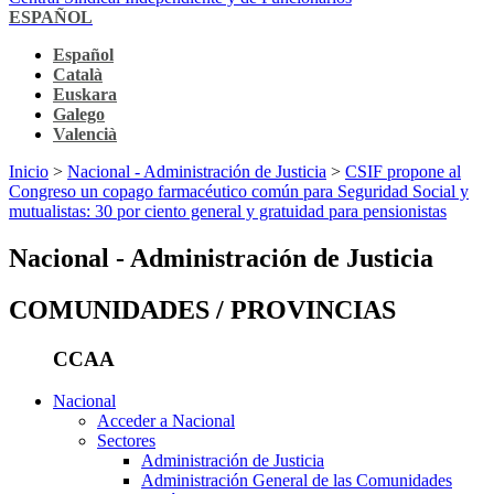
ESPAÑOL
Español
Català
Euskara
Galego
Valencià
Inicio
>
Nacional - Administración de Justicia
>
CSIF propone al
Congreso un copago farmacéutico común para Seguridad Social y
mutualistas: 30 por ciento general y gratuidad para pensionistas
Nacional - Administración de Justicia
COMUNIDADES / PROVINCIAS
CCAA
Nacional
Acceder a Nacional
Sectores
Administración de Justicia
Administración General de las Comunidades