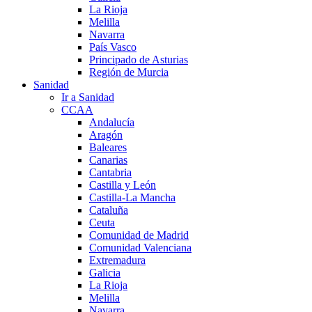
La Rioja
Melilla
Navarra
País Vasco
Principado de Asturias
Región de Murcia
Sanidad
Ir a Sanidad
CCAA
Andalucía
Aragón
Baleares
Canarias
Cantabria
Castilla y León
Castilla-La Mancha
Cataluña
Ceuta
Comunidad de Madrid
Comunidad Valenciana
Extremadura
Galicia
La Rioja
Melilla
Navarra