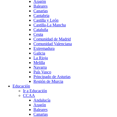
Aragón
Baleares
Canarias
Cantabria
Castilla y León
Castilla-La Mancha
Cataluña
Ceuta
Comunidad de Madrid
Comunidad Valenciana
Extremadura
Galicia
La Rioja
Melilla
Navarra
País Vasco
Principado de Asturias
Región de Murcia
Educación
Ir a Educación
CCAA
Andalucía
Aragón
Baleares
Canarias