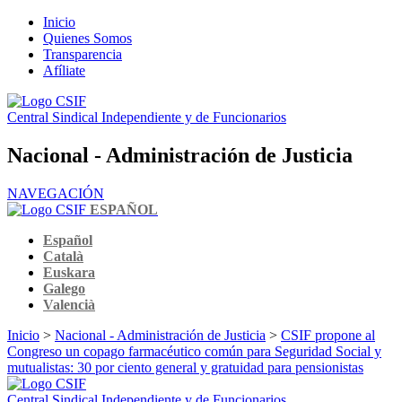
Inicio
Quienes Somos
Transparencia
Afíliate
Central Sindical Independiente y de Funcionarios
Nacional - Administración de Justicia
NAVEGACIÓN
ESPAÑOL
Español
Català
Euskara
Galego
Valencià
Inicio
>
Nacional - Administración de Justicia
>
CSIF propone al
Congreso un copago farmacéutico común para Seguridad Social y
mutualistas: 30 por ciento general y gratuidad para pensionistas
Central Sindical Independiente y de Funcionarios