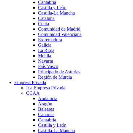
Cantabria
Castilla y León
Castilla-La Mancha
Cataluña
Ceuta
Comunidad de Madrid
Comunidad Valenciana
Extremadura
Galicia
La Rioja
Melilla
Navarra
País Vasco
Principado de Asturias
Región de Murcia
Empresa Privada
Ir a Empresa Privada
CCAA
Andalucía
Aragón
Baleares
Canarias
Cantabria
Castilla y León
Castilla-La Mancha