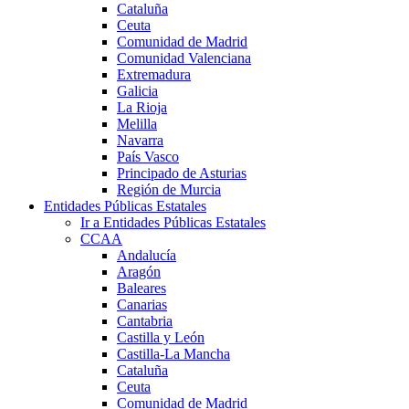
Cataluña
Ceuta
Comunidad de Madrid
Comunidad Valenciana
Extremadura
Galicia
La Rioja
Melilla
Navarra
País Vasco
Principado de Asturias
Región de Murcia
Entidades Públicas Estatales
Ir a Entidades Públicas Estatales
CCAA
Andalucía
Aragón
Baleares
Canarias
Cantabria
Castilla y León
Castilla-La Mancha
Cataluña
Ceuta
Comunidad de Madrid