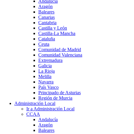
Andalucía
Aragón
Baleares
Canarias
Cantabria
Castilla y León
Castilla-La Mancha
Cataluña
Ceuta
Comunidad de Madrid
Comunidad Valenciana
Extremadura
Galicia
La Rioja
Melilla
Navarra
País Vasco
Principado de Asturias
Región de Murcia
Administración Local
Ir a Administración Local
CCAA
Andalucía
Aragón
Baleares