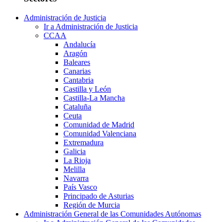
Administración de Justicia
Ir a Administración de Justicia
CCAA
Andalucía
Aragón
Baleares
Canarias
Cantabria
Castilla y León
Castilla-La Mancha
Cataluña
Ceuta
Comunidad de Madrid
Comunidad Valenciana
Extremadura
Galicia
La Rioja
Melilla
Navarra
País Vasco
Principado de Asturias
Región de Murcia
Administración General de las Comunidades Autónomas