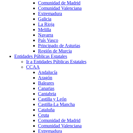
Comunidad de Madrid
Comunidad Valenciana
Extremadura
Galicia
La Rioja
Melilla
Navarra
País Vasco
Principado de Asturias
Región de Murcia
Entidades Públicas Estatales
Ir a Entidades Públicas Estatales
CCAA
Andalucía
Aragón
Baleares
Canarias
Cantabria
Castilla y León
Castilla-La Mancha
Cataluña
Ceuta
Comunidad de Madrid
Comunidad Valenciana
Extremadura