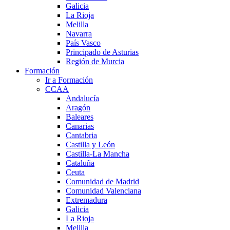
Galicia
La Rioja
Melilla
Navarra
País Vasco
Principado de Asturias
Región de Murcia
Formación
Ir a Formación
CCAA
Andalucía
Aragón
Baleares
Canarias
Cantabria
Castilla y León
Castilla-La Mancha
Cataluña
Ceuta
Comunidad de Madrid
Comunidad Valenciana
Extremadura
Galicia
La Rioja
Melilla