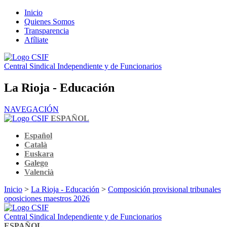
Inicio
Quienes Somos
Transparencia
Afíliate
Central Sindical Independiente y de Funcionarios
La Rioja - Educación
NAVEGACIÓN
ESPAÑOL
Español
Català
Euskara
Galego
Valencià
Inicio
>
La Rioja - Educación
>
Composición provisional tribunales
oposiciones maestros 2026
Central Sindical Independiente y de Funcionarios
ESPAÑOL