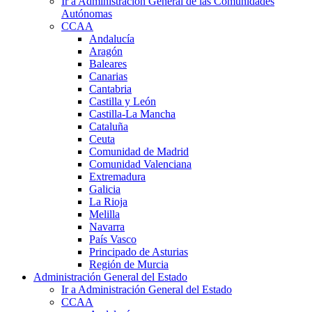
Ir a Administración General de las Comunidades
Autónomas
CCAA
Andalucía
Aragón
Baleares
Canarias
Cantabria
Castilla y León
Castilla-La Mancha
Cataluña
Ceuta
Comunidad de Madrid
Comunidad Valenciana
Extremadura
Galicia
La Rioja
Melilla
Navarra
País Vasco
Principado de Asturias
Región de Murcia
Administración General del Estado
Ir a Administración General del Estado
CCAA