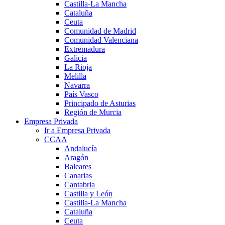
Castilla-La Mancha
Cataluña
Ceuta
Comunidad de Madrid
Comunidad Valenciana
Extremadura
Galicia
La Rioja
Melilla
Navarra
País Vasco
Principado de Asturias
Región de Murcia
Empresa Privada
Ir a Empresa Privada
CCAA
Andalucía
Aragón
Baleares
Canarias
Cantabria
Castilla y León
Castilla-La Mancha
Cataluña
Ceuta