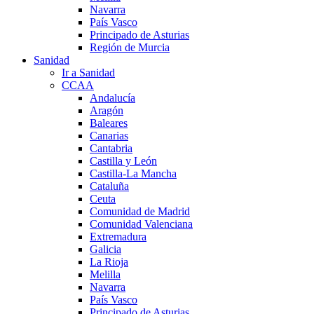
Navarra
País Vasco
Principado de Asturias
Región de Murcia
Sanidad
Ir a Sanidad
CCAA
Andalucía
Aragón
Baleares
Canarias
Cantabria
Castilla y León
Castilla-La Mancha
Cataluña
Ceuta
Comunidad de Madrid
Comunidad Valenciana
Extremadura
Galicia
La Rioja
Melilla
Navarra
País Vasco
Principado de Asturias