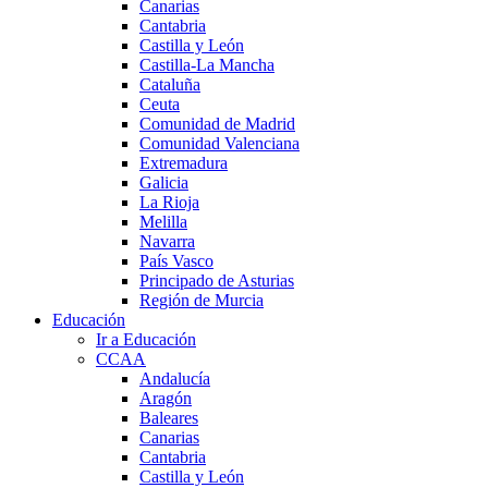
Canarias
Cantabria
Castilla y León
Castilla-La Mancha
Cataluña
Ceuta
Comunidad de Madrid
Comunidad Valenciana
Extremadura
Galicia
La Rioja
Melilla
Navarra
País Vasco
Principado de Asturias
Región de Murcia
Educación
Ir a Educación
CCAA
Andalucía
Aragón
Baleares
Canarias
Cantabria
Castilla y León