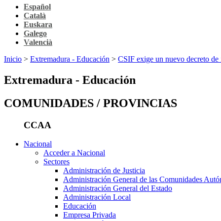
Español
Català
Euskara
Galego
Valencià
Inicio
>
Extremadura - Educación
>
CSIF exige un nuevo decreto de in
Extremadura - Educación
COMUNIDADES / PROVINCIAS
CCAA
Nacional
Acceder a Nacional
Sectores
Administración de Justicia
Administración General de las Comunidades Aut
Administración General del Estado
Administración Local
Educación
Empresa Privada