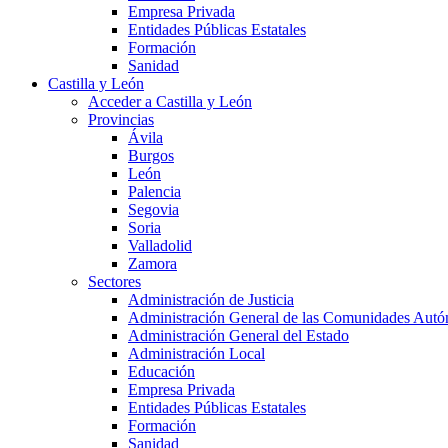
Empresa Privada
Entidades Públicas Estatales
Formación
Sanidad
Castilla y León
Acceder a Castilla y León
Provincias
Ávila
Burgos
León
Palencia
Segovia
Soria
Valladolid
Zamora
Sectores
Administración de Justicia
Administración General de las Comunidades Aut
Administración General del Estado
Administración Local
Educación
Empresa Privada
Entidades Públicas Estatales
Formación
Sanidad