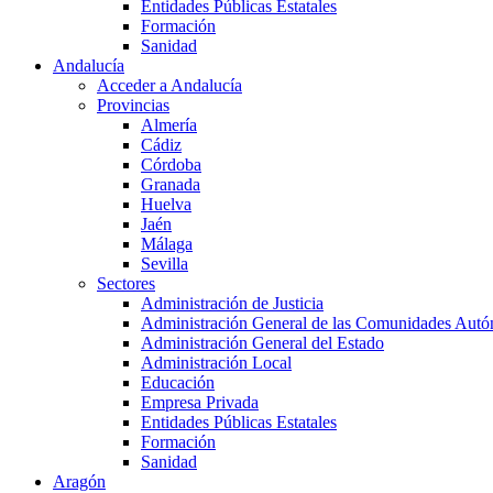
Entidades Públicas Estatales
Formación
Sanidad
Andalucía
Acceder a Andalucía
Provincias
Almería
Cádiz
Córdoba
Granada
Huelva
Jaén
Málaga
Sevilla
Sectores
Administración de Justicia
Administración General de las Comunidades Aut
Administración General del Estado
Administración Local
Educación
Empresa Privada
Entidades Públicas Estatales
Formación
Sanidad
Aragón