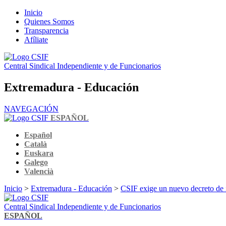
Inicio
Quienes Somos
Transparencia
Afíliate
Central Sindical Independiente y de Funcionarios
Extremadura - Educación
NAVEGACIÓN
ESPAÑOL
Español
Català
Euskara
Galego
Valencià
Inicio
>
Extremadura - Educación
>
CSIF exige un nuevo decreto de in
Central Sindical Independiente y de Funcionarios
ESPAÑOL