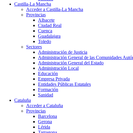
Castilla-La Mancha
Acceder a Castilla-La Mancha
Provincias
Albacete
Ciudad Real
Cuenca
Guadalajara
Toledo
Sectores
Administración de Justicia
Administración General de las Comunidades Aut
Administración General del Estado
Administración Local
Educación
Empresa Privada
Entidades Públicas Estatales
Formación
Sanidad
Cataluña
Acceder a Cataluña
Provincias
Barcelona
Gerona
Lérida
Tarragona