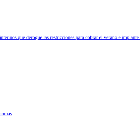
terinos que derogue las restricciones para cobrar el verano e implante 
ónomas