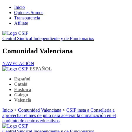
Inicio
Quienes Somos
Transparencia
Afíliate
Central Sindical Independiente y de Funcionarios
Comunidad Valenciana
NAVEGACIÓN
ESPAÑOL
Español
Català
Euskara
Galego
Valencià
Inicio
>
Comunidad Valenciana
>
CSIF insta a Conselleria a
aprovechar el mes de julio para acelerar la climatización en el
conjunto de centros educativos
Central Sindical Independiente y de Funcionarios