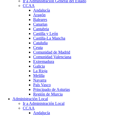
Ir a Administración General del Estado
CCAA
Andalucía
Aragón
Baleares
Canarias
Cantabria
Castilla y León
Castilla-La Mancha
Cataluña
Ceuta
Comunidad de Madrid
Comunidad Valenciana
Extremadura
Galicia
La Rioja
Melilla
Navarra
País Vasco
Principado de Asturias
Región de Murcia
Administración Local
Ir a Administración Local
CCAA
Andalucía