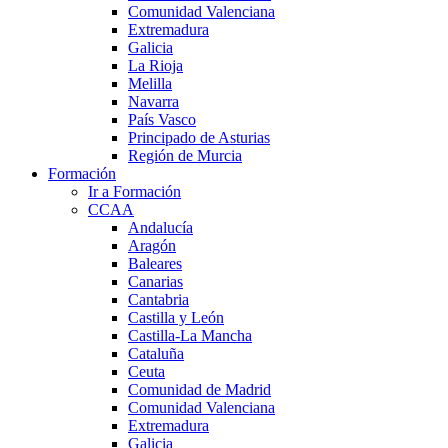
Comunidad Valenciana
Extremadura
Galicia
La Rioja
Melilla
Navarra
País Vasco
Principado de Asturias
Región de Murcia
Formación
Ir a Formación
CCAA
Andalucía
Aragón
Baleares
Canarias
Cantabria
Castilla y León
Castilla-La Mancha
Cataluña
Ceuta
Comunidad de Madrid
Comunidad Valenciana
Extremadura
Galicia