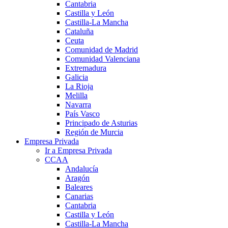
Cantabria
Castilla y León
Castilla-La Mancha
Cataluña
Ceuta
Comunidad de Madrid
Comunidad Valenciana
Extremadura
Galicia
La Rioja
Melilla
Navarra
País Vasco
Principado de Asturias
Región de Murcia
Empresa Privada
Ir a Empresa Privada
CCAA
Andalucía
Aragón
Baleares
Canarias
Cantabria
Castilla y León
Castilla-La Mancha