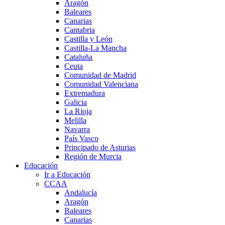
Aragón
Baleares
Canarias
Cantabria
Castilla y León
Castilla-La Mancha
Cataluña
Ceuta
Comunidad de Madrid
Comunidad Valenciana
Extremadura
Galicia
La Rioja
Melilla
Navarra
País Vasco
Principado de Asturias
Región de Murcia
Educación
Ir a Educación
CCAA
Andalucía
Aragón
Baleares
Canarias