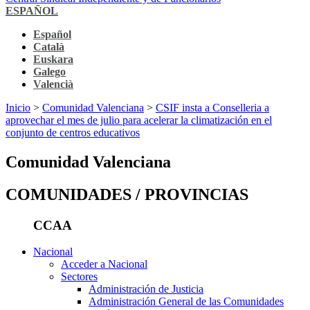
ESPAÑOL
Español
Català
Euskara
Galego
Valencià
Inicio
>
Comunidad Valenciana
>
CSIF insta a Conselleria a
aprovechar el mes de julio para acelerar la climatización en el
conjunto de centros educativos
Comunidad Valenciana
COMUNIDADES / PROVINCIAS
CCAA
Nacional
Acceder a Nacional
Sectores
Administración de Justicia
Administración General de las Comunidades