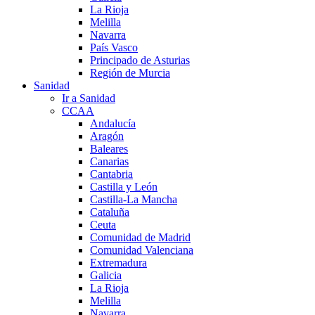
La Rioja
Melilla
Navarra
País Vasco
Principado de Asturias
Región de Murcia
Sanidad
Ir a Sanidad
CCAA
Andalucía
Aragón
Baleares
Canarias
Cantabria
Castilla y León
Castilla-La Mancha
Cataluña
Ceuta
Comunidad de Madrid
Comunidad Valenciana
Extremadura
Galicia
La Rioja
Melilla
Navarra