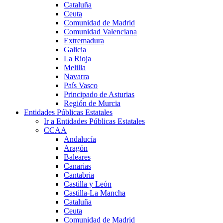
Cataluña
Ceuta
Comunidad de Madrid
Comunidad Valenciana
Extremadura
Galicia
La Rioja
Melilla
Navarra
País Vasco
Principado de Asturias
Región de Murcia
Entidades Públicas Estatales
Ir a Entidades Públicas Estatales
CCAA
Andalucía
Aragón
Baleares
Canarias
Cantabria
Castilla y León
Castilla-La Mancha
Cataluña
Ceuta
Comunidad de Madrid