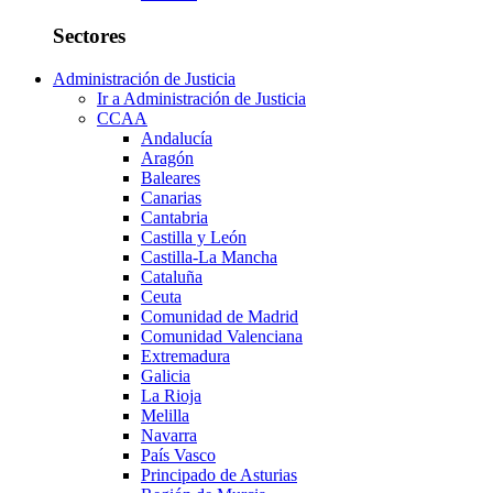
Sectores
Administración de Justicia
Ir a Administración de Justicia
CCAA
Andalucía
Aragón
Baleares
Canarias
Cantabria
Castilla y León
Castilla-La Mancha
Cataluña
Ceuta
Comunidad de Madrid
Comunidad Valenciana
Extremadura
Galicia
La Rioja
Melilla
Navarra
País Vasco
Principado de Asturias