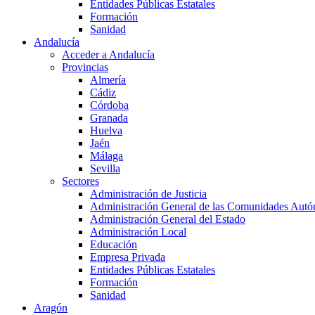
Entidades Públicas Estatales
Formación
Sanidad
Andalucía
Acceder a Andalucía
Provincias
Almería
Cádiz
Córdoba
Granada
Huelva
Jaén
Málaga
Sevilla
Sectores
Administración de Justicia
Administración General de las Comunidades Aut
Administración General del Estado
Administración Local
Educación
Empresa Privada
Entidades Públicas Estatales
Formación
Sanidad
Aragón