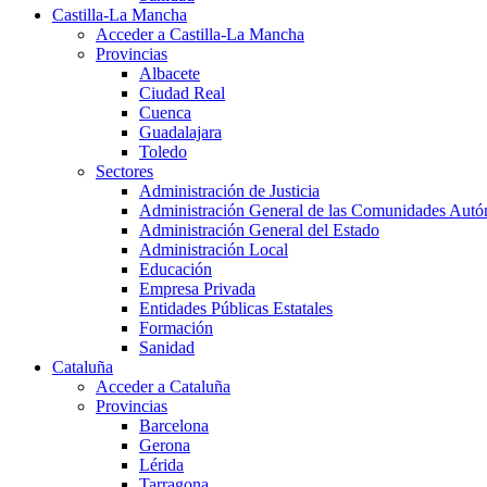
Castilla-La Mancha
Acceder a Castilla-La Mancha
Provincias
Albacete
Ciudad Real
Cuenca
Guadalajara
Toledo
Sectores
Administración de Justicia
Administración General de las Comunidades Aut
Administración General del Estado
Administración Local
Educación
Empresa Privada
Entidades Públicas Estatales
Formación
Sanidad
Cataluña
Acceder a Cataluña
Provincias
Barcelona
Gerona
Lérida
Tarragona