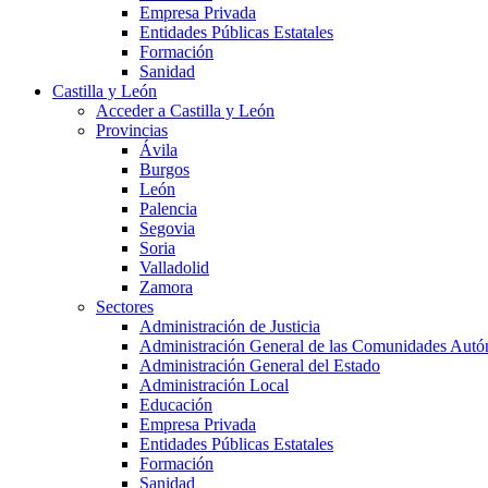
Empresa Privada
Entidades Públicas Estatales
Formación
Sanidad
Castilla y León
Acceder a Castilla y León
Provincias
Ávila
Burgos
León
Palencia
Segovia
Soria
Valladolid
Zamora
Sectores
Administración de Justicia
Administración General de las Comunidades Aut
Administración General del Estado
Administración Local
Educación
Empresa Privada
Entidades Públicas Estatales
Formación
Sanidad