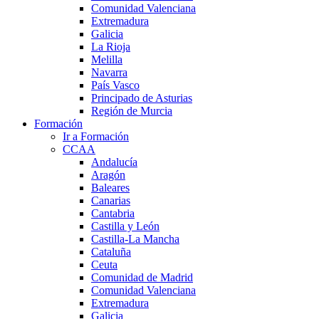
Comunidad Valenciana
Extremadura
Galicia
La Rioja
Melilla
Navarra
País Vasco
Principado de Asturias
Región de Murcia
Formación
Ir a Formación
CCAA
Andalucía
Aragón
Baleares
Canarias
Cantabria
Castilla y León
Castilla-La Mancha
Cataluña
Ceuta
Comunidad de Madrid
Comunidad Valenciana
Extremadura
Galicia