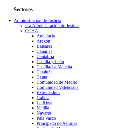
Sectores
Administración de Justicia
Ir a Administración de Justicia
CCAA
Andalucía
Aragón
Baleares
Canarias
Cantabria
Castilla y León
Castilla-La Mancha
Cataluña
Ceuta
Comunidad de Madrid
Comunidad Valenciana
Extremadura
Galicia
La Rioja
Melilla
Navarra
País Vasco
Principado de Asturias