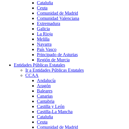
Cataluña
Ceuta
Comunidad de Madrid
Comunidad Valenciana
Extremadura
Galicia
La Rioja
Melilla
Navarra
País Vasco
Principado de Asturias
Región de Murcia
Entidades Públicas Estatales
Ir a Entidades Públicas Estatales
CCAA
Andalucía
Aragón
Baleares
Canarias
Cantabria
Castilla y León
Castilla-La Mancha
Cataluña
Ceuta
Comunidad de Madrid