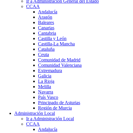
Ir a Administración General del Estado
CCAA
Andalucía
Aragón
Baleares
Canarias
Cantabria
Castilla y León
Castilla-La Mancha
Cataluña
Ceuta
Comunidad de Madrid
Comunidad Valenciana
Extremadura
Galicia
La Rioja
Melilla
Navarra
País Vasco
Principado de Asturias
Región de Murcia
Administración Local
Ir a Administración Local
CCAA
Andalucía