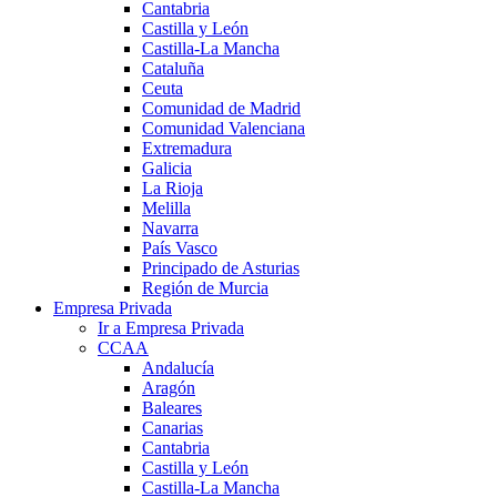
Cantabria
Castilla y León
Castilla-La Mancha
Cataluña
Ceuta
Comunidad de Madrid
Comunidad Valenciana
Extremadura
Galicia
La Rioja
Melilla
Navarra
País Vasco
Principado de Asturias
Región de Murcia
Empresa Privada
Ir a Empresa Privada
CCAA
Andalucía
Aragón
Baleares
Canarias
Cantabria
Castilla y León
Castilla-La Mancha