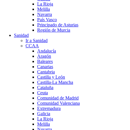
La Rioja
Melilla
Navarra
País Vasco
Principado de Asturias
Región de Murcia
Sanidad
Ir a Sanidad
CCAA
Andalucía
Aragón
Baleares
Canarias
Cantabria
Castilla y León
Castilla-La Mancha
Cataluña
Ceuta
Comunidad de Madrid
Comunidad Valenciana
Extremadura
Galicia
La Rioja
Melilla
Navarra