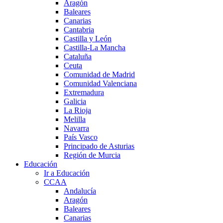
Aragón
Baleares
Canarias
Cantabria
Castilla y León
Castilla-La Mancha
Cataluña
Ceuta
Comunidad de Madrid
Comunidad Valenciana
Extremadura
Galicia
La Rioja
Melilla
Navarra
País Vasco
Principado de Asturias
Región de Murcia
Educación
Ir a Educación
CCAA
Andalucía
Aragón
Baleares
Canarias