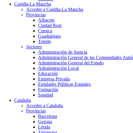
Castilla-La Mancha
Acceder a Castilla-La Mancha
Provincias
Albacete
Ciudad Real
Cuenca
Guadalajara
Toledo
Sectores
Administración de Justicia
Administración General de las Comunidades Aut
Administración General del Estado
Administración Local
Educación
Empresa Privada
Entidades Públicas Estatales
Formación
Sanidad
Cataluña
Acceder a Cataluña
Provincias
Barcelona
Gerona
Lérida
Tarragona