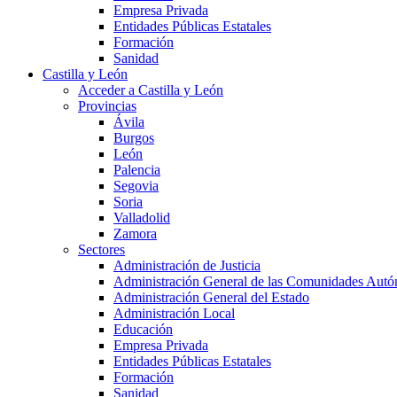
Empresa Privada
Entidades Públicas Estatales
Formación
Sanidad
Castilla y León
Acceder a Castilla y León
Provincias
Ávila
Burgos
León
Palencia
Segovia
Soria
Valladolid
Zamora
Sectores
Administración de Justicia
Administración General de las Comunidades Aut
Administración General del Estado
Administración Local
Educación
Empresa Privada
Entidades Públicas Estatales
Formación
Sanidad