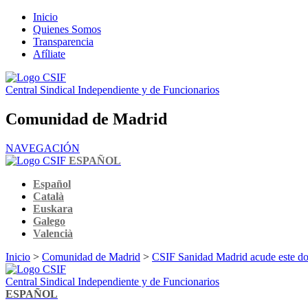
Inicio
Quienes Somos
Transparencia
Afíliate
Central Sindical Independiente y de Funcionarios
Comunidad de Madrid
NAVEGACIÓN
ESPAÑOL
Español
Català
Euskara
Galego
Valencià
Inicio
>
Comunidad de Madrid
>
CSIF Sanidad Madrid acude este do
Central Sindical Independiente y de Funcionarios
ESPAÑOL