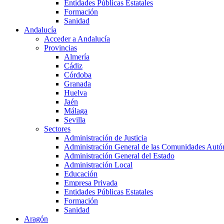
Entidades Públicas Estatales
Formación
Sanidad
Andalucía
Acceder a Andalucía
Provincias
Almería
Cádiz
Córdoba
Granada
Huelva
Jaén
Málaga
Sevilla
Sectores
Administración de Justicia
Administración General de las Comunidades Aut
Administración General del Estado
Administración Local
Educación
Empresa Privada
Entidades Públicas Estatales
Formación
Sanidad
Aragón