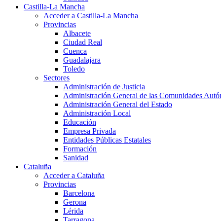
Castilla-La Mancha
Acceder a Castilla-La Mancha
Provincias
Albacete
Ciudad Real
Cuenca
Guadalajara
Toledo
Sectores
Administración de Justicia
Administración General de las Comunidades Aut
Administración General del Estado
Administración Local
Educación
Empresa Privada
Entidades Públicas Estatales
Formación
Sanidad
Cataluña
Acceder a Cataluña
Provincias
Barcelona
Gerona
Lérida
Tarragona