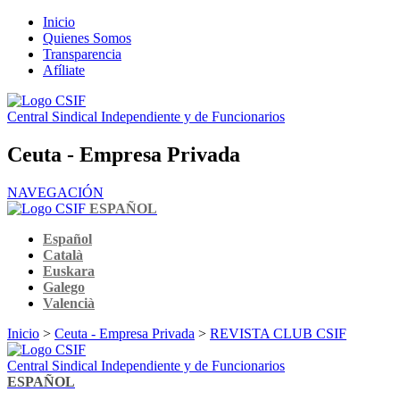
Inicio
Quienes Somos
Transparencia
Afíliate
Central Sindical Independiente y de Funcionarios
Ceuta - Empresa Privada
NAVEGACIÓN
ESPAÑOL
Español
Català
Euskara
Galego
Valencià
Inicio
>
Ceuta - Empresa Privada
>
REVISTA CLUB CSIF
Central Sindical Independiente y de Funcionarios
ESPAÑOL