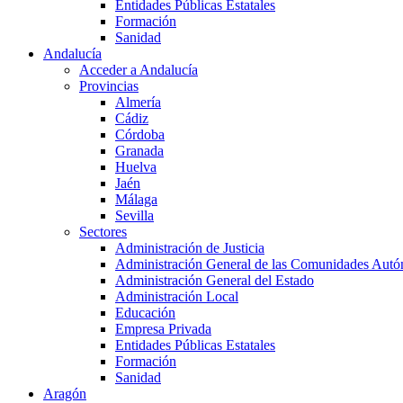
Entidades Públicas Estatales
Formación
Sanidad
Andalucía
Acceder a Andalucía
Provincias
Almería
Cádiz
Córdoba
Granada
Huelva
Jaén
Málaga
Sevilla
Sectores
Administración de Justicia
Administración General de las Comunidades Aut
Administración General del Estado
Administración Local
Educación
Empresa Privada
Entidades Públicas Estatales
Formación
Sanidad
Aragón