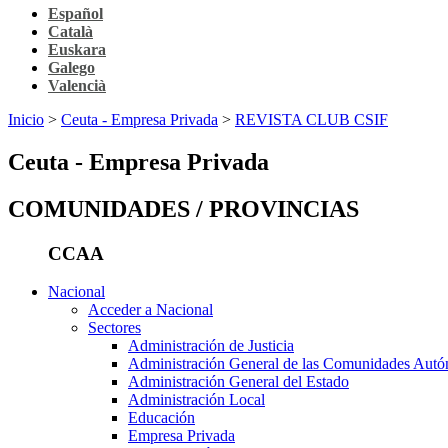
Español
Català
Euskara
Galego
Valencià
Inicio
>
Ceuta - Empresa Privada
>
REVISTA CLUB CSIF
Ceuta - Empresa Privada
COMUNIDADES / PROVINCIAS
CCAA
Nacional
Acceder a Nacional
Sectores
Administración de Justicia
Administración General de las Comunidades Aut
Administración General del Estado
Administración Local
Educación
Empresa Privada