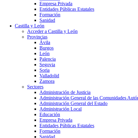
Empresa Privada
Entidades Públicas Estatales
Formación
Sanidad
Castilla y León
Acceder a Castilla y León
Provincias
Ávila
Burgos
León
Palencia
Segovia
Soria
Valladolid
Zamora
Sectores
Administración de Justicia
Administración General de las Comunidades Aut
Administración General del Estado
Administración Local
Educación
Empresa Privada
Entidades Públicas Estatales
Formación
Sanidad