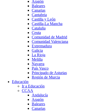
Aragón
Baleares
Canarias
Cantabria
Castilla y León
Castilla-La Mancha
Cataluña
Ceuta
Comunidad de Madrid
Comunidad Valenciana
Extremadura
Galicia
La Rioja
Melilla
Navarra
País Vasco
Principado de Asturias
Región de Murcia
Educación
Ir a Educación
CCAA
Andalucía
Aragón
Baleares
Canarias