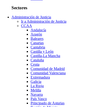
Sectores
Administración de Justicia
Ir a Administración de Justicia
CCAA
Andalucía
Aragón
Baleares
Canarias
Cantabria
Castilla y León
Castilla-La Mancha
Cataluña
Ceuta
Comunidad de Madrid
Comunidad Valenciana
Extremadura
Galicia
La Rioja
Melilla
Navarra
País Vasco
Principado de Asturias