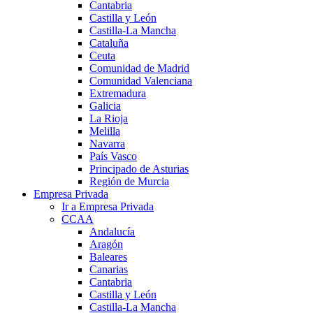
Cantabria
Castilla y León
Castilla-La Mancha
Cataluña
Ceuta
Comunidad de Madrid
Comunidad Valenciana
Extremadura
Galicia
La Rioja
Melilla
Navarra
País Vasco
Principado de Asturias
Región de Murcia
Empresa Privada
Ir a Empresa Privada
CCAA
Andalucía
Aragón
Baleares
Canarias
Cantabria
Castilla y León
Castilla-La Mancha