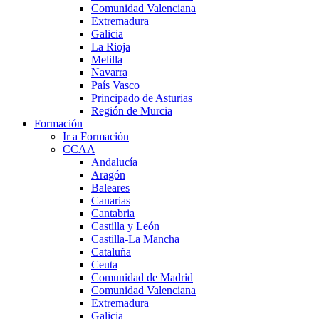
Comunidad Valenciana
Extremadura
Galicia
La Rioja
Melilla
Navarra
País Vasco
Principado de Asturias
Región de Murcia
Formación
Ir a Formación
CCAA
Andalucía
Aragón
Baleares
Canarias
Cantabria
Castilla y León
Castilla-La Mancha
Cataluña
Ceuta
Comunidad de Madrid
Comunidad Valenciana
Extremadura
Galicia