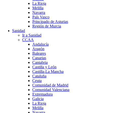
La Rioja
Melilla
Navarra
País Vasco
Principado de Asturias
Región de Murcia
Sanidad
Ir a Sanidad
CCAA
Andalucía
Aragón
Baleares
Canarias
Cantabria
Castilla y León
Castilla-La Mancha
Cataluña
Ceuta
Comunidad de Madrid
Comunidad Valenciana
Extremadura
Galicia
La Rioja
Melilla
Navarra