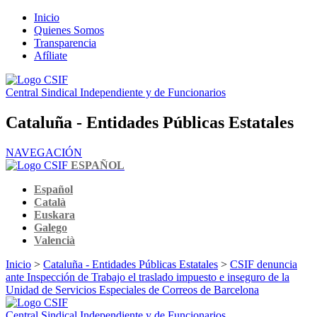
Inicio
Quienes Somos
Transparencia
Afíliate
Central Sindical Independiente y de Funcionarios
Cataluña - Entidades Públicas Estatales
NAVEGACIÓN
ESPAÑOL
Español
Català
Euskara
Galego
Valencià
Inicio
>
Cataluña - Entidades Públicas Estatales
>
CSIF denuncia
ante Inspección de Trabajo el traslado impuesto e inseguro de la
Unidad de Servicios Especiales de Correos de Barcelona
Central Sindical Independiente y de Funcionarios