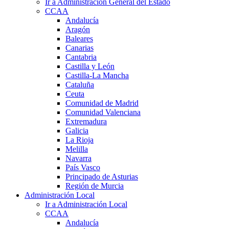
Ir a Administración General del Estado
CCAA
Andalucía
Aragón
Baleares
Canarias
Cantabria
Castilla y León
Castilla-La Mancha
Cataluña
Ceuta
Comunidad de Madrid
Comunidad Valenciana
Extremadura
Galicia
La Rioja
Melilla
Navarra
País Vasco
Principado de Asturias
Región de Murcia
Administración Local
Ir a Administración Local
CCAA
Andalucía