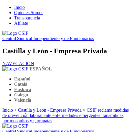
Inicio
Quienes Somos
Transparencia
Afíliate
Central Sindical Independiente y de Funcionarios
Castilla y León - Empresa Privada
NAVEGACIÓN
ESPAÑOL
Español
Català
Euskara
Galego
Valencià
Inicio
>
Castilla y León - Empresa Privada
>
CSIF reclama medidas
de prevención laboral ante enfermedades emergentes transmitidas
por mosquitos y garrapatas
Central Sindical Independiente y de Funcionarios