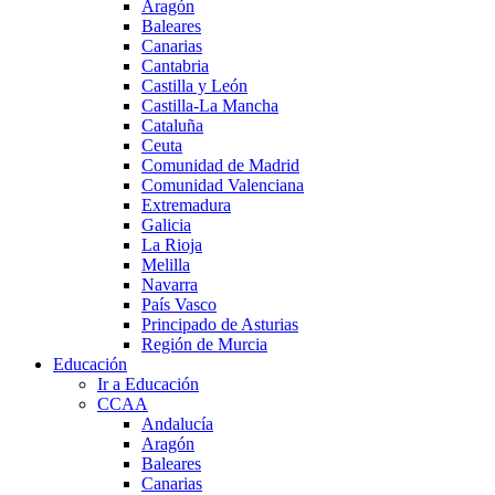
Aragón
Baleares
Canarias
Cantabria
Castilla y León
Castilla-La Mancha
Cataluña
Ceuta
Comunidad de Madrid
Comunidad Valenciana
Extremadura
Galicia
La Rioja
Melilla
Navarra
País Vasco
Principado de Asturias
Región de Murcia
Educación
Ir a Educación
CCAA
Andalucía
Aragón
Baleares
Canarias