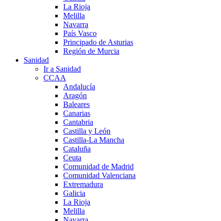
La Rioja
Melilla
Navarra
País Vasco
Principado de Asturias
Región de Murcia
Sanidad
Ir a Sanidad
CCAA
Andalucía
Aragón
Baleares
Canarias
Cantabria
Castilla y León
Castilla-La Mancha
Cataluña
Ceuta
Comunidad de Madrid
Comunidad Valenciana
Extremadura
Galicia
La Rioja
Melilla
Navarra