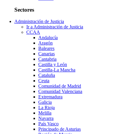
Sectores
Administración de Justicia
Ir a Administración de Justicia
CCAA
Andalucía
Aragón
Baleares
Canarias
Cantabria
Castilla y León
Castilla-La Mancha
Cataluña
Ceuta
Comunidad de Madrid
Comunidad Valenciana
Extremadura
Galicia
La Rioja
Melilla
Navarra
País Vasco
Principado de Asturias