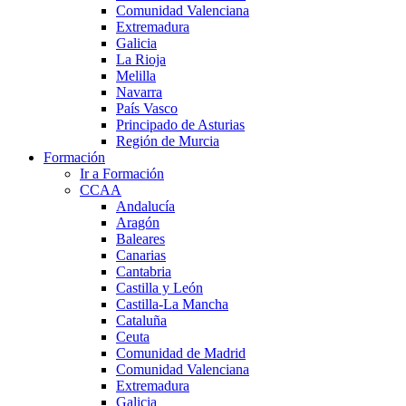
Comunidad Valenciana
Extremadura
Galicia
La Rioja
Melilla
Navarra
País Vasco
Principado de Asturias
Región de Murcia
Formación
Ir a Formación
CCAA
Andalucía
Aragón
Baleares
Canarias
Cantabria
Castilla y León
Castilla-La Mancha
Cataluña
Ceuta
Comunidad de Madrid
Comunidad Valenciana
Extremadura
Galicia