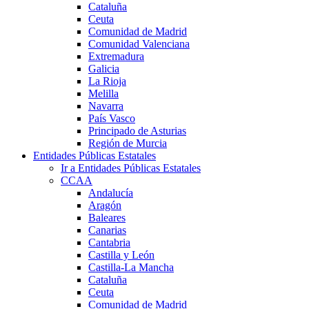
Cataluña
Ceuta
Comunidad de Madrid
Comunidad Valenciana
Extremadura
Galicia
La Rioja
Melilla
Navarra
País Vasco
Principado de Asturias
Región de Murcia
Entidades Públicas Estatales
Ir a Entidades Públicas Estatales
CCAA
Andalucía
Aragón
Baleares
Canarias
Cantabria
Castilla y León
Castilla-La Mancha
Cataluña
Ceuta
Comunidad de Madrid