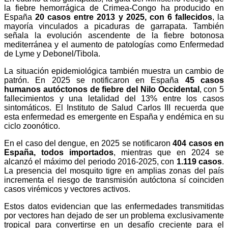
la fiebre hemorrágica de Crimea-Congo ha producido en
España
20 casos entre 2013 y 2025, con 6 fallecidos
, la
mayoría vinculados a picaduras de garrapata. También
señala la evolución ascendente de la fiebre botonosa
mediterránea y el aumento de patologías como Enfermedad
de Lyme y Debonel/Tibola.
La situación epidemiológica también muestra un cambio de
patrón. En 2025 se notificaron en España
45 casos
humanos autóctonos de fiebre del Nilo Occidental
, con 5
fallecimientos y una letalidad del 13% entre los casos
sintomáticos. El Instituto de Salud Carlos III recuerda que
esta enfermedad es emergente en España y endémica en su
ciclo zoonótico.
En el caso del dengue, en 2025 se notificaron
404 casos en
España, todos importados
, mientras que en 2024 se
alcanzó el máximo del periodo 2016-2025, con
1.119 casos
.
La presencia del mosquito tigre en amplias zonas del país
incrementa el riesgo de transmisión autóctona sí coinciden
casos virémicos y vectores activos.
Estos datos evidencian que las enfermedades transmitidas
por vectores han dejado de ser un problema exclusivamente
tropical para convertirse en un desafío creciente para el