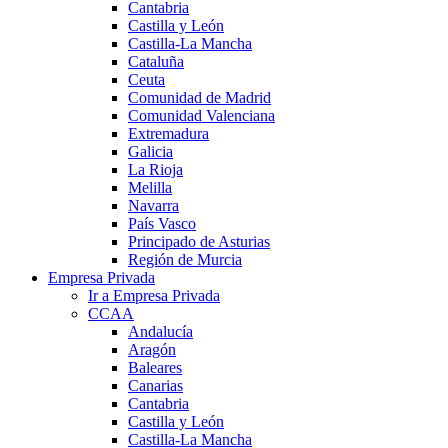
Cantabria
Castilla y León
Castilla-La Mancha
Cataluña
Ceuta
Comunidad de Madrid
Comunidad Valenciana
Extremadura
Galicia
La Rioja
Melilla
Navarra
País Vasco
Principado de Asturias
Región de Murcia
Empresa Privada
Ir a Empresa Privada
CCAA
Andalucía
Aragón
Baleares
Canarias
Cantabria
Castilla y León
Castilla-La Mancha