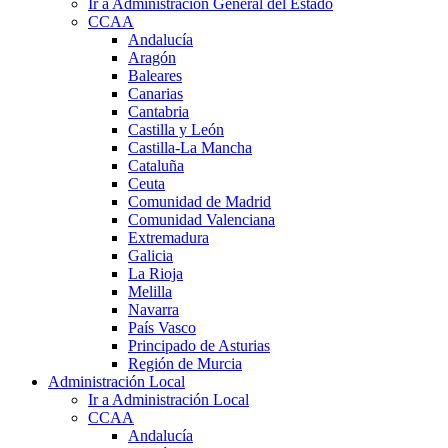
Ir a Administración General del Estado
CCAA
Andalucía
Aragón
Baleares
Canarias
Cantabria
Castilla y León
Castilla-La Mancha
Cataluña
Ceuta
Comunidad de Madrid
Comunidad Valenciana
Extremadura
Galicia
La Rioja
Melilla
Navarra
País Vasco
Principado de Asturias
Región de Murcia
Administración Local
Ir a Administración Local
CCAA
Andalucía