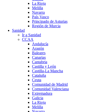
La Rioja
Melilla
Navarra
País Vasco
Principado de Asturias
Región de Murcia
Sanidad
Ir a Sanidad
CCAA
Andalucía
Aragón
Baleares
Canarias
Cantabria
Castilla y León
Castilla-La Mancha
Cataluña
Ceuta
Comunidad de Madrid
Comunidad Valenciana
Extremadura
Galicia
La Rioja
Melilla
Navarra