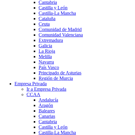
Cantabria
Castilla y León
Castilla-La Mancha
Cataluña
Ceuta
Comunidad de Madrid
Comunidad Valenciana
Extremadura
Galicia
La Rioja
Melilla
Navarra
País Vasco
Principado de Asturias
Región de Murcia
Empresa Privada
Ir a Empresa Privada
CCAA
Andalucía
Aragón
Baleares
Canarias
Cantabria
Castilla y León
Castilla-La Mancha