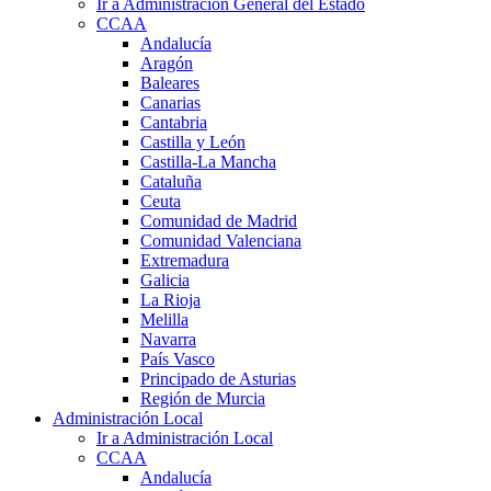
Ir a Administración General del Estado
CCAA
Andalucía
Aragón
Baleares
Canarias
Cantabria
Castilla y León
Castilla-La Mancha
Cataluña
Ceuta
Comunidad de Madrid
Comunidad Valenciana
Extremadura
Galicia
La Rioja
Melilla
Navarra
País Vasco
Principado de Asturias
Región de Murcia
Administración Local
Ir a Administración Local
CCAA
Andalucía