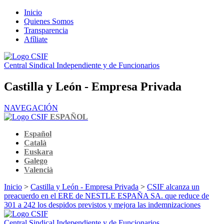
Inicio
Quienes Somos
Transparencia
Afíliate
Central Sindical Independiente y de Funcionarios
Castilla y León - Empresa Privada
NAVEGACIÓN
ESPAÑOL
Español
Català
Euskara
Galego
Valencià
Inicio
>
Castilla y León - Empresa Privada
>
CSIF alcanza un
preacuerdo en el ERE de NESTLE ESPAÑA SA. que reduce de
301 a 242 los despidos previstos y mejora las indemnizaciones
Central Sindical Independiente y de Funcionarios