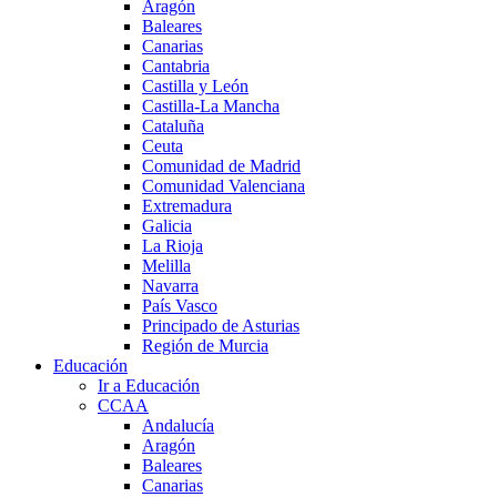
Aragón
Baleares
Canarias
Cantabria
Castilla y León
Castilla-La Mancha
Cataluña
Ceuta
Comunidad de Madrid
Comunidad Valenciana
Extremadura
Galicia
La Rioja
Melilla
Navarra
País Vasco
Principado de Asturias
Región de Murcia
Educación
Ir a Educación
CCAA
Andalucía
Aragón
Baleares
Canarias