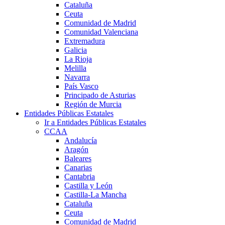
Cataluña
Ceuta
Comunidad de Madrid
Comunidad Valenciana
Extremadura
Galicia
La Rioja
Melilla
Navarra
País Vasco
Principado de Asturias
Región de Murcia
Entidades Públicas Estatales
Ir a Entidades Públicas Estatales
CCAA
Andalucía
Aragón
Baleares
Canarias
Cantabria
Castilla y León
Castilla-La Mancha
Cataluña
Ceuta
Comunidad de Madrid