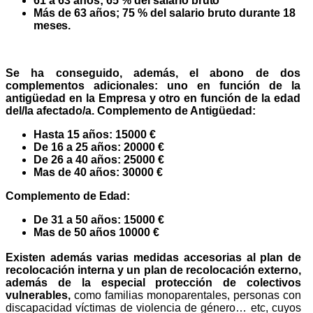
61 a 63 años; 65 % del salario
bruto
Más de 63 años; 75 % del salario bruto durante 18
meses.
Se ha conseguido, además, el abono de dos
complementos adicionales: uno en función de la
antigüedad en la Empresa y otro en función de la edad
del/la afectado/a. Complemento de Antigüedad:
Hasta 15 años: 15000
€
De 16 a 25 años: 20000
€
De 26 a 40 años: 25000
€
Mas de 40 años: 30000
€
Complemento de
Edad:
De 31 a 50 años: 15000
€
Mas de 50 años 10000
€
Existen además varias medidas accesorias al plan de
recolocación interna y un plan de recolocación externo,
además de la especial protección de colectivos
vulnerables,
como familias monoparentales, personas con
discapacidad víctimas de violencia de género… etc, cuyos