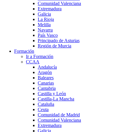
Comunidad Valenciana
Extremadura
Galicia
La Rioja
Melilla
Navarra
País Vasco
Principado de Asturias
Región de Murcia
Formación
Ir a Formación
CCAA
Andalucía
Aragón
Baleares
Canarias
Cantabria
Castilla y León
Castilla-La Mancha
Cataluña
Ceuta
Comunidad de Madrid
Comunidad Valenciana
Extremadura
Galicia