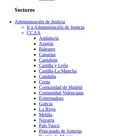
Sectores
Administración de Justicia
Ir a Administración de Justicia
CCAA
Andalucía
Aragón
Baleares
Canarias
Cantabria
Castilla y León
Castilla-La Mancha
Cataluña
Ceuta
Comunidad de Madrid
Comunidad Valenciana
Extremadura
Galicia
La Rioja
Melilla
Navarra
País Vasco
Principado de Asturias