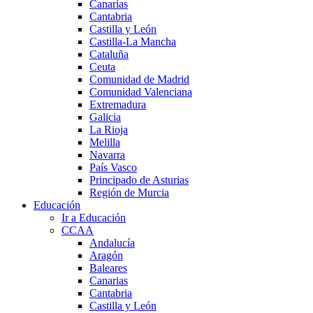
Canarias
Cantabria
Castilla y León
Castilla-La Mancha
Cataluña
Ceuta
Comunidad de Madrid
Comunidad Valenciana
Extremadura
Galicia
La Rioja
Melilla
Navarra
País Vasco
Principado de Asturias
Región de Murcia
Educación
Ir a Educación
CCAA
Andalucía
Aragón
Baleares
Canarias
Cantabria
Castilla y León