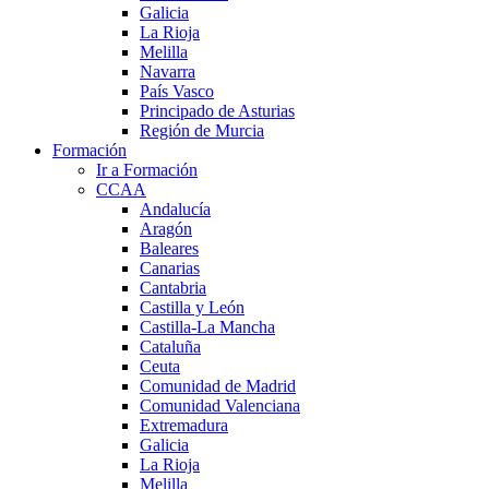
Galicia
La Rioja
Melilla
Navarra
País Vasco
Principado de Asturias
Región de Murcia
Formación
Ir a Formación
CCAA
Andalucía
Aragón
Baleares
Canarias
Cantabria
Castilla y León
Castilla-La Mancha
Cataluña
Ceuta
Comunidad de Madrid
Comunidad Valenciana
Extremadura
Galicia
La Rioja
Melilla