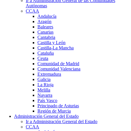
Ir a Administración General de las Comunidades
Autónomas
CCAA
Andalucía
Aragón
Baleares
Canarias
Cantabria
Castilla y León
Castilla-La Mancha
Cataluña
Ceuta
Comunidad de Madrid
Comunidad Valenciana
Extremadura
Galicia
La Rioja
Melilla
Navarra
País Vasco
Principado de Asturias
Región de Murcia
Administración General del Estado
Ir a Administración General del Estado
CCAA