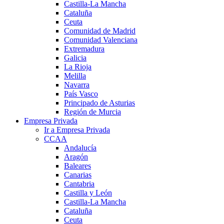
Castilla-La Mancha
Cataluña
Ceuta
Comunidad de Madrid
Comunidad Valenciana
Extremadura
Galicia
La Rioja
Melilla
Navarra
País Vasco
Principado de Asturias
Región de Murcia
Empresa Privada
Ir a Empresa Privada
CCAA
Andalucía
Aragón
Baleares
Canarias
Cantabria
Castilla y León
Castilla-La Mancha
Cataluña
Ceuta