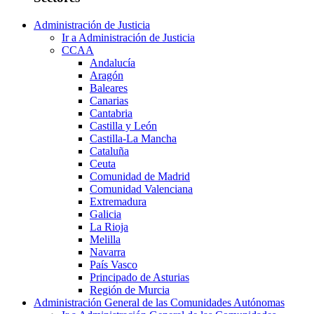
Administración de Justicia
Ir a Administración de Justicia
CCAA
Andalucía
Aragón
Baleares
Canarias
Cantabria
Castilla y León
Castilla-La Mancha
Cataluña
Ceuta
Comunidad de Madrid
Comunidad Valenciana
Extremadura
Galicia
La Rioja
Melilla
Navarra
País Vasco
Principado de Asturias
Región de Murcia
Administración General de las Comunidades Autónomas