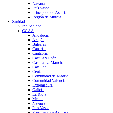
Navarra
País Vasco
Principado de Asturias
Región de Murcia
Sanidad
Ir a Sanidad
CCAA
Andalucía
Aragón
Baleares
Canarias
Cantabria
Castilla y León
Castilla-La Mancha
Cataluña
Ceuta
Comunidad de Madrid
Comunidad Valenciana
Extremadura
Galicia
La Rioja
Melilla
Navarra
País Vasco
Principado de Asturias