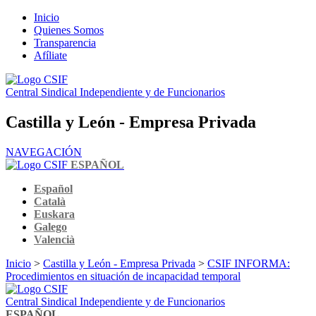
Inicio
Quienes Somos
Transparencia
Afíliate
Central Sindical Independiente y de Funcionarios
Castilla y León - Empresa Privada
NAVEGACIÓN
ESPAÑOL
Español
Català
Euskara
Galego
Valencià
Inicio
>
Castilla y León - Empresa Privada
>
CSIF INFORMA:
Procedimientos en situación de incapacidad temporal
Central Sindical Independiente y de Funcionarios
ESPAÑOL