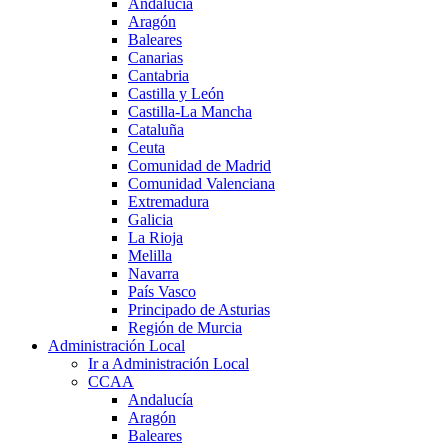
Andalucía
Aragón
Baleares
Canarias
Cantabria
Castilla y León
Castilla-La Mancha
Cataluña
Ceuta
Comunidad de Madrid
Comunidad Valenciana
Extremadura
Galicia
La Rioja
Melilla
Navarra
País Vasco
Principado de Asturias
Región de Murcia
Administración Local
Ir a Administración Local
CCAA
Andalucía
Aragón
Baleares