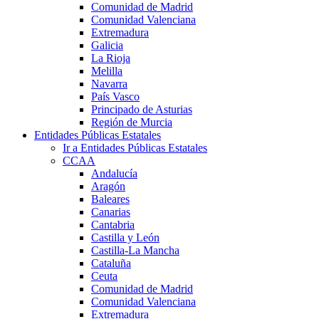
Comunidad de Madrid
Comunidad Valenciana
Extremadura
Galicia
La Rioja
Melilla
Navarra
País Vasco
Principado de Asturias
Región de Murcia
Entidades Públicas Estatales
Ir a Entidades Públicas Estatales
CCAA
Andalucía
Aragón
Baleares
Canarias
Cantabria
Castilla y León
Castilla-La Mancha
Cataluña
Ceuta
Comunidad de Madrid
Comunidad Valenciana
Extremadura