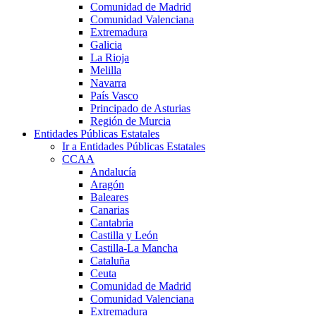
Comunidad de Madrid
Comunidad Valenciana
Extremadura
Galicia
La Rioja
Melilla
Navarra
País Vasco
Principado de Asturias
Región de Murcia
Entidades Públicas Estatales
Ir a Entidades Públicas Estatales
CCAA
Andalucía
Aragón
Baleares
Canarias
Cantabria
Castilla y León
Castilla-La Mancha
Cataluña
Ceuta
Comunidad de Madrid
Comunidad Valenciana
Extremadura