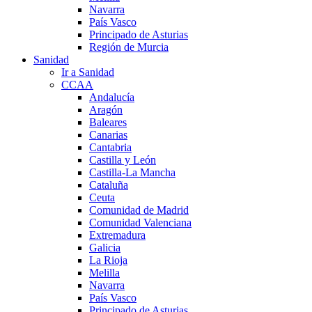
Navarra
País Vasco
Principado de Asturias
Región de Murcia
Sanidad
Ir a Sanidad
CCAA
Andalucía
Aragón
Baleares
Canarias
Cantabria
Castilla y León
Castilla-La Mancha
Cataluña
Ceuta
Comunidad de Madrid
Comunidad Valenciana
Extremadura
Galicia
La Rioja
Melilla
Navarra
País Vasco
Principado de Asturias