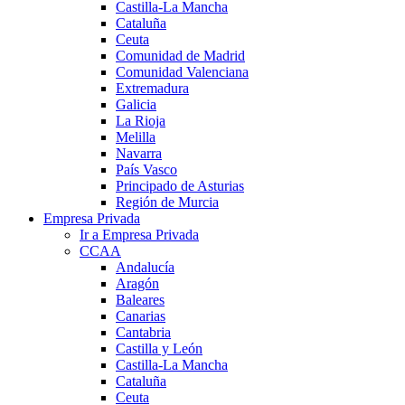
Castilla-La Mancha
Cataluña
Ceuta
Comunidad de Madrid
Comunidad Valenciana
Extremadura
Galicia
La Rioja
Melilla
Navarra
País Vasco
Principado de Asturias
Región de Murcia
Empresa Privada
Ir a Empresa Privada
CCAA
Andalucía
Aragón
Baleares
Canarias
Cantabria
Castilla y León
Castilla-La Mancha
Cataluña
Ceuta