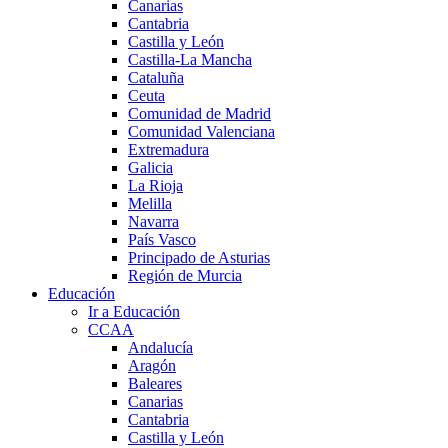
Canarias
Cantabria
Castilla y León
Castilla-La Mancha
Cataluña
Ceuta
Comunidad de Madrid
Comunidad Valenciana
Extremadura
Galicia
La Rioja
Melilla
Navarra
País Vasco
Principado de Asturias
Región de Murcia
Educación
Ir a Educación
CCAA
Andalucía
Aragón
Baleares
Canarias
Cantabria
Castilla y León