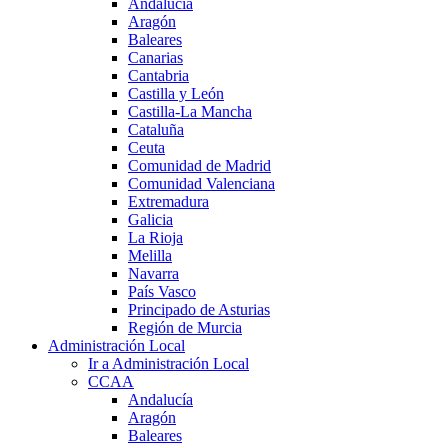
Andalucía
Aragón
Baleares
Canarias
Cantabria
Castilla y León
Castilla-La Mancha
Cataluña
Ceuta
Comunidad de Madrid
Comunidad Valenciana
Extremadura
Galicia
La Rioja
Melilla
Navarra
País Vasco
Principado de Asturias
Región de Murcia
Administración Local
Ir a Administración Local
CCAA
Andalucía
Aragón
Baleares