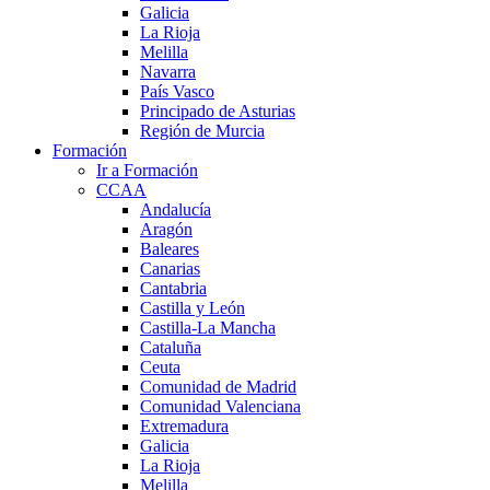
Galicia
La Rioja
Melilla
Navarra
País Vasco
Principado de Asturias
Región de Murcia
Formación
Ir a Formación
CCAA
Andalucía
Aragón
Baleares
Canarias
Cantabria
Castilla y León
Castilla-La Mancha
Cataluña
Ceuta
Comunidad de Madrid
Comunidad Valenciana
Extremadura
Galicia
La Rioja
Melilla