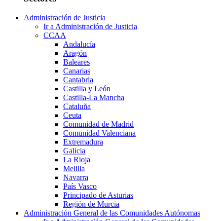
Administración de Justicia
Ir a Administración de Justicia
CCAA
Andalucía
Aragón
Baleares
Canarias
Cantabria
Castilla y León
Castilla-La Mancha
Cataluña
Ceuta
Comunidad de Madrid
Comunidad Valenciana
Extremadura
Galicia
La Rioja
Melilla
Navarra
País Vasco
Principado de Asturias
Región de Murcia
Administración General de las Comunidades Autónomas