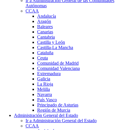
Ir a Administración General de las Comunidades
Autónomas
CCAA
Andalucía
Aragón
Baleares
Canarias
Cantabria
Castilla y León
Castilla-La Mancha
Cataluña
Ceuta
Comunidad de Madrid
Comunidad Valenciana
Extremadura
Galicia
La Rioja
Melilla
Navarra
País Vasco
Principado de Asturias
Región de Murcia
Administración General del Estado
Ir a Administración General del Estado
CCAA