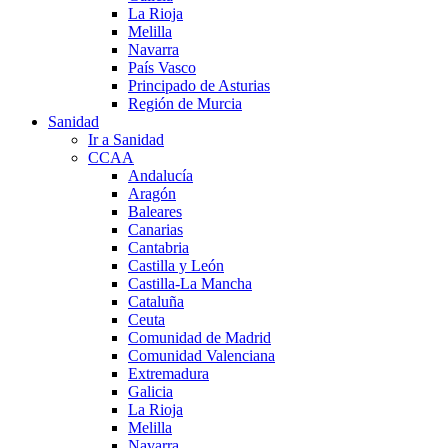
La Rioja
Melilla
Navarra
País Vasco
Principado de Asturias
Región de Murcia
Sanidad
Ir a Sanidad
CCAA
Andalucía
Aragón
Baleares
Canarias
Cantabria
Castilla y León
Castilla-La Mancha
Cataluña
Ceuta
Comunidad de Madrid
Comunidad Valenciana
Extremadura
Galicia
La Rioja
Melilla
Navarra