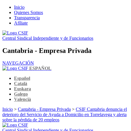
Inicio
Quienes Somos
Transparencia
Afíliate
Central Sindical Independiente y de Funcionarios
Cantabria - Empresa Privada
NAVEGACIÓN
ESPAÑOL
Español
Català
Euskara
Galego
Valencià
Inicio
>
Cantabria - Empresa Privada
>
CSIF Cantabria denuncia el
deterioro del Servicio de Ayuda a Domicilio en Torrelavega y alerta
sobre la pérdida de 20 empleos
Central Sindical Independiente y de Funcionarios