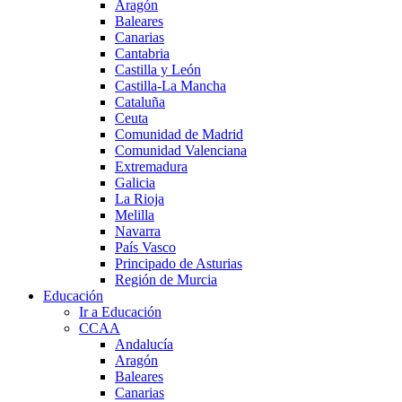
Aragón
Baleares
Canarias
Cantabria
Castilla y León
Castilla-La Mancha
Cataluña
Ceuta
Comunidad de Madrid
Comunidad Valenciana
Extremadura
Galicia
La Rioja
Melilla
Navarra
País Vasco
Principado de Asturias
Región de Murcia
Educación
Ir a Educación
CCAA
Andalucía
Aragón
Baleares
Canarias