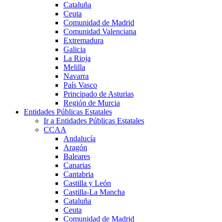
Cataluña
Ceuta
Comunidad de Madrid
Comunidad Valenciana
Extremadura
Galicia
La Rioja
Melilla
Navarra
País Vasco
Principado de Asturias
Región de Murcia
Entidades Públicas Estatales
Ir a Entidades Públicas Estatales
CCAA
Andalucía
Aragón
Baleares
Canarias
Cantabria
Castilla y León
Castilla-La Mancha
Cataluña
Ceuta
Comunidad de Madrid