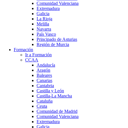
Comunidad Valenciana
Extremadura
Galicia
La Rioja
Melilla
Navarra
País Vasco
Principado de Asturias
Región de Murcia
Formación
Ir a Formación
CCAA
Andalucía
Aragón
Baleares
Canarias
Cantabria
Castilla y León
Castilla-La Mancha
Cataluña
Ceuta
Comunidad de Madrid
Comunidad Valenciana
Extremadura
Galicia