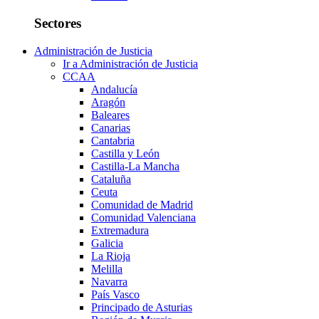
Sectores
Administración de Justicia
Ir a Administración de Justicia
CCAA
Andalucía
Aragón
Baleares
Canarias
Cantabria
Castilla y León
Castilla-La Mancha
Cataluña
Ceuta
Comunidad de Madrid
Comunidad Valenciana
Extremadura
Galicia
La Rioja
Melilla
Navarra
País Vasco
Principado de Asturias