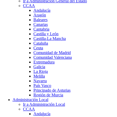
Ir a Administración General del Estado
CCAA
Andalucía
Aragón
Baleares
Canarias
Cantabria
Castilla y León
Castilla-La Mancha
Cataluña
Ceuta
Comunidad de Madrid
Comunidad Valenciana
Extremadura
Galicia
La Rioja
Melilla
Navarra
País Vasco
Principado de Asturias
Región de Murcia
Administración Local
Ir a Administración Local
CCAA
Andalucía