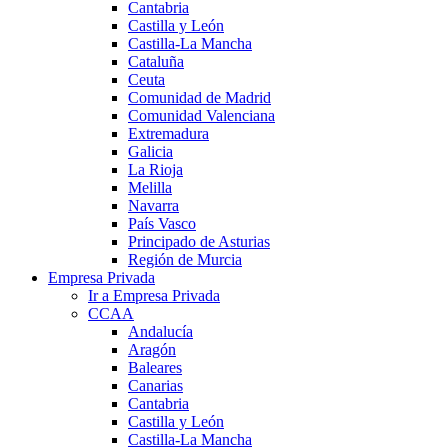
Cantabria
Castilla y León
Castilla-La Mancha
Cataluña
Ceuta
Comunidad de Madrid
Comunidad Valenciana
Extremadura
Galicia
La Rioja
Melilla
Navarra
País Vasco
Principado de Asturias
Región de Murcia
Empresa Privada
Ir a Empresa Privada
CCAA
Andalucía
Aragón
Baleares
Canarias
Cantabria
Castilla y León
Castilla-La Mancha