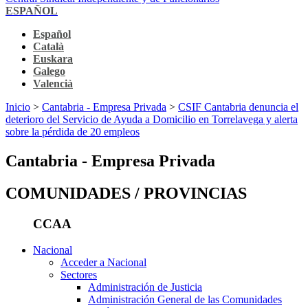
ESPAÑOL
Español
Català
Euskara
Galego
Valencià
Inicio
>
Cantabria - Empresa Privada
>
CSIF Cantabria denuncia el
deterioro del Servicio de Ayuda a Domicilio en Torrelavega y alerta
sobre la pérdida de 20 empleos
Cantabria - Empresa Privada
COMUNIDADES / PROVINCIAS
CCAA
Nacional
Acceder a Nacional
Sectores
Administración de Justicia
Administración General de las Comunidades