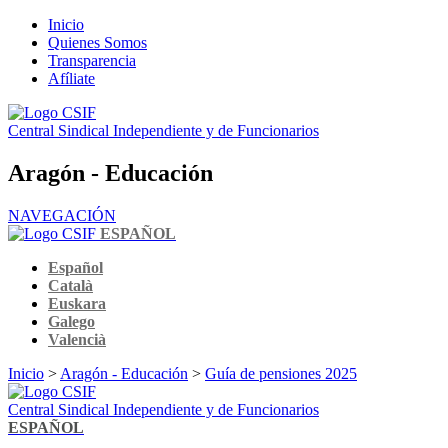
Inicio
Quienes Somos
Transparencia
Afíliate
Central Sindical Independiente y de Funcionarios
Aragón - Educación
NAVEGACIÓN
ESPAÑOL
Español
Català
Euskara
Galego
Valencià
Inicio
>
Aragón - Educación
>
Guía de pensiones 2025
Central Sindical Independiente y de Funcionarios
ESPAÑOL