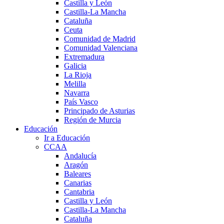
Castilla y León
Castilla-La Mancha
Cataluña
Ceuta
Comunidad de Madrid
Comunidad Valenciana
Extremadura
Galicia
La Rioja
Melilla
Navarra
País Vasco
Principado de Asturias
Región de Murcia
Educación
Ir a Educación
CCAA
Andalucía
Aragón
Baleares
Canarias
Cantabria
Castilla y León
Castilla-La Mancha
Cataluña