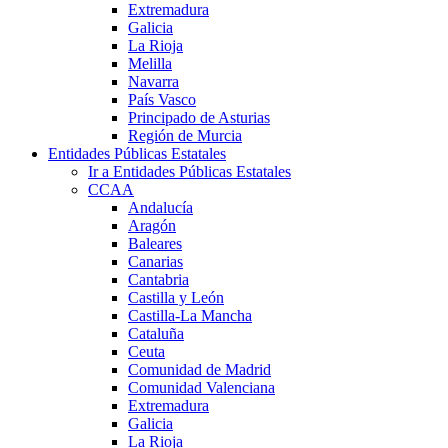
Extremadura
Galicia
La Rioja
Melilla
Navarra
País Vasco
Principado de Asturias
Región de Murcia
Entidades Públicas Estatales
Ir a Entidades Públicas Estatales
CCAA
Andalucía
Aragón
Baleares
Canarias
Cantabria
Castilla y León
Castilla-La Mancha
Cataluña
Ceuta
Comunidad de Madrid
Comunidad Valenciana
Extremadura
Galicia
La Rioja