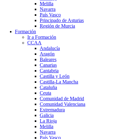
Melilla
Navarra
País Vasco
Principado de Asturias
Región de Murcia
Formación
Ir a Formación
CCAA
Andalucía
Aragón
Baleares
Canarias
Cantabria
Castilla y León
Castilla-La Mancha
Cataluña
Ceuta
Comunidad de Madrid
Comunidad Valenciana
Extremadura
Galicia
La Rioja
Melilla
Navarra
País Vasco