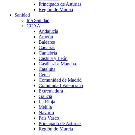
Principado de Asturias
Región de Murcia
Sanidad
Ir a Sanidad
CCAA
Andalucía
Aragón
Baleares
Canarias
Cantabria
Castilla y León
Castilla-La Mancha
Cataluña
Ceuta
Comunidad de Madrid
Comunidad Valenciana
Extremadura
Galicia
La Rioja
Melilla
Navarra
País Vasco
Principado de Asturias
Región de Murcia