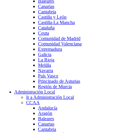
Baleares
Canarias
Cantabria
Castilla y León
Castilla-La Mancha
Cataluña
Ceuta
Comunidad de Madrid
Comunidad Valenciana
Extremadura
Galicia
La Rioja
Melilla
Navarra
País Vasco
Principado de Asturias
Región de Murcia
Administración Local
Ir a Administración Local
CCAA
Andalucía
Aragón
Baleares
Canarias
Cantabria