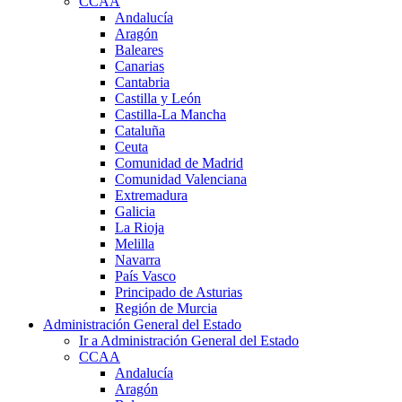
CCAA
Andalucía
Aragón
Baleares
Canarias
Cantabria
Castilla y León
Castilla-La Mancha
Cataluña
Ceuta
Comunidad de Madrid
Comunidad Valenciana
Extremadura
Galicia
La Rioja
Melilla
Navarra
País Vasco
Principado de Asturias
Región de Murcia
Administración General del Estado
Ir a Administración General del Estado
CCAA
Andalucía
Aragón