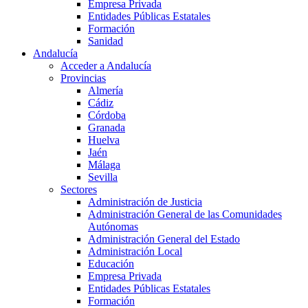
Empresa Privada
Entidades Públicas Estatales
Formación
Sanidad
Andalucía
Acceder a Andalucía
Provincias
Almería
Cádiz
Córdoba
Granada
Huelva
Jaén
Málaga
Sevilla
Sectores
Administración de Justicia
Administración General de las Comunidades
Autónomas
Administración General del Estado
Administración Local
Educación
Empresa Privada
Entidades Públicas Estatales
Formación