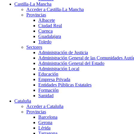
Castilla-La Mancha
Acceder a Castilla-La Mancha
Provincias
Albacete
Ciudad Real
Cuenca
Guadalajara
Toledo
Sectores
Administración de Justicia
Administración General de las Comunidades Aut
Administración General del Estado
Administración Local
Educación
Empresa Privada
Entidades Públicas Estatales
Formación
Sanidad
Cataluña
Acceder a Cataluña
Provincias
Barcelona
Gerona
Lérida
Tarragona