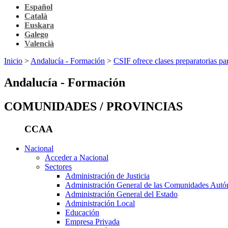
Español
Català
Euskara
Galego
Valencià
Inicio
>
Andalucía - Formación
>
CSIF ofrece clases preparatorias pa
Andalucía - Formación
COMUNIDADES / PROVINCIAS
CCAA
Nacional
Acceder a Nacional
Sectores
Administración de Justicia
Administración General de las Comunidades Aut
Administración General del Estado
Administración Local
Educación
Empresa Privada