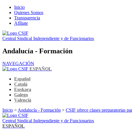
Inicio
Quienes Somos
Transparencia
Afíliate
Central Sindical Independiente y de Funcionarios
Andalucía - Formación
NAVEGACIÓN
ESPAÑOL
Español
Català
Euskara
Galego
Valencià
Inicio
>
Andalucía - Formación
>
CSIF ofrece clases preparatorias pa
Central Sindical Independiente y de Funcionarios
ESPAÑOL