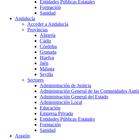
Entidades Públicas Estatales
Formación
Sanidad
Andalucía
Acceder a Andalucía
Provincias
Almería
Cádiz
Córdoba
Granada
Huelva
Jaén
Málaga
Sevilla
Sectores
Administración de Justicia
Administración General de las Comunidades Aut
Administración General del Estado
Administración Local
Educación
Empresa Privada
Entidades Públicas Estatales
Formación
Sanidad
Aragón