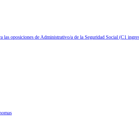
ra las oposiciones de Administrativo/a de la Seguridad Social (C1 ingres
ónomas