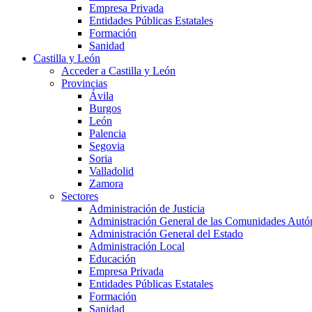
Empresa Privada
Entidades Públicas Estatales
Formación
Sanidad
Castilla y León
Acceder a Castilla y León
Provincias
Ávila
Burgos
León
Palencia
Segovia
Soria
Valladolid
Zamora
Sectores
Administración de Justicia
Administración General de las Comunidades Aut
Administración General del Estado
Administración Local
Educación
Empresa Privada
Entidades Públicas Estatales
Formación
Sanidad