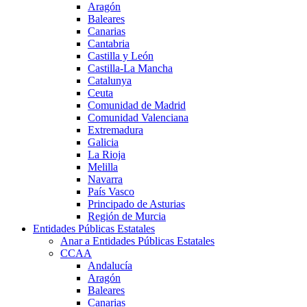
Aragón
Baleares
Canarias
Cantabria
Castilla y León
Castilla-La Mancha
Catalunya
Ceuta
Comunidad de Madrid
Comunidad Valenciana
Extremadura
Galicia
La Rioja
Melilla
Navarra
País Vasco
Principado de Asturias
Región de Murcia
Entidades Públicas Estatales
Anar a Entidades Públicas Estatales
CCAA
Andalucía
Aragón
Baleares
Canarias