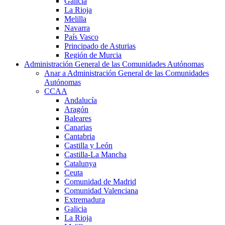
Galicia
La Rioja
Melilla
Navarra
País Vasco
Principado de Asturias
Región de Murcia
Administración General de las Comunidades Autónomas
Anar a Administración General de las Comunidades
Autónomas
CCAA
Andalucía
Aragón
Baleares
Canarias
Cantabria
Castilla y León
Castilla-La Mancha
Catalunya
Ceuta
Comunidad de Madrid
Comunidad Valenciana
Extremadura
Galicia
La Rioja