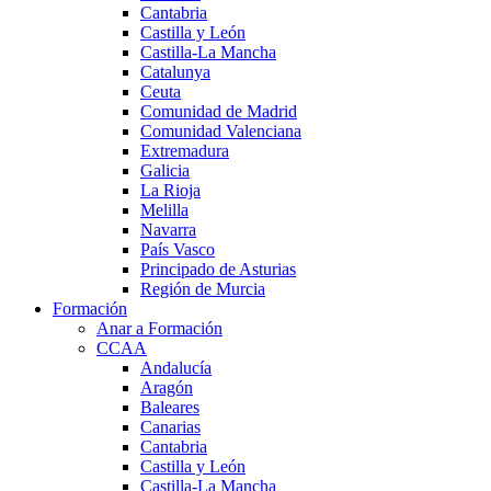
Cantabria
Castilla y León
Castilla-La Mancha
Catalunya
Ceuta
Comunidad de Madrid
Comunidad Valenciana
Extremadura
Galicia
La Rioja
Melilla
Navarra
País Vasco
Principado de Asturias
Región de Murcia
Formación
Anar a Formación
CCAA
Andalucía
Aragón
Baleares
Canarias
Cantabria
Castilla y León
Castilla-La Mancha