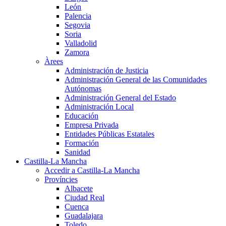
León
Palencia
Segovia
Soria
Valladolid
Zamora
Àrees
Administración de Justicia
Administración General de las Comunidades
Autónomas
Administración General del Estado
Administración Local
Educación
Empresa Privada
Entidades Públicas Estatales
Formación
Sanidad
Castilla-La Mancha
Accedir a Castilla-La Mancha
Províncies
Albacete
Ciudad Real
Cuenca
Guadalajara
Toledo