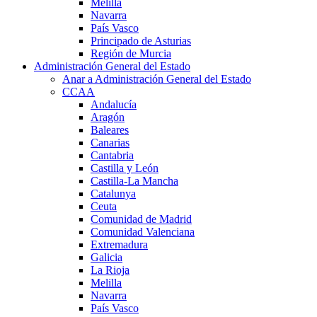
Melilla
Navarra
País Vasco
Principado de Asturias
Región de Murcia
Administración General del Estado
Anar a Administración General del Estado
CCAA
Andalucía
Aragón
Baleares
Canarias
Cantabria
Castilla y León
Castilla-La Mancha
Catalunya
Ceuta
Comunidad de Madrid
Comunidad Valenciana
Extremadura
Galicia
La Rioja
Melilla
Navarra
País Vasco