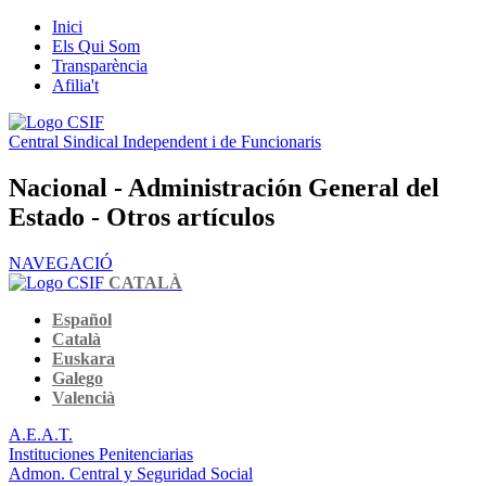
Inici
Els Qui Som
Transparència
Afilia't
Central Sindical Independent i de Funcionaris
Nacional - Administración General del
Estado - Otros artículos
NAVEGACIÓ
CATALÀ
Español
Català
Euskara
Galego
Valencià
A.E.A.T.
Instituciones Penitenciarias
Admon. Central y Seguridad Social