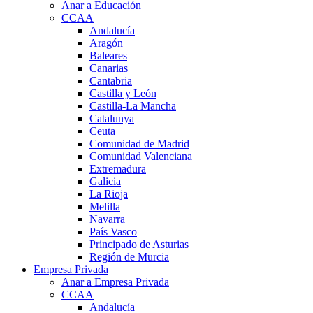
Anar a Educación
CCAA
Andalucía
Aragón
Baleares
Canarias
Cantabria
Castilla y León
Castilla-La Mancha
Catalunya
Ceuta
Comunidad de Madrid
Comunidad Valenciana
Extremadura
Galicia
La Rioja
Melilla
Navarra
País Vasco
Principado de Asturias
Región de Murcia
Empresa Privada
Anar a Empresa Privada
CCAA
Andalucía