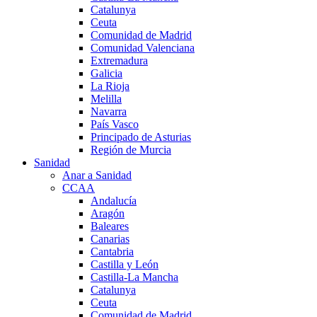
Catalunya
Ceuta
Comunidad de Madrid
Comunidad Valenciana
Extremadura
Galicia
La Rioja
Melilla
Navarra
País Vasco
Principado de Asturias
Región de Murcia
Sanidad
Anar a Sanidad
CCAA
Andalucía
Aragón
Baleares
Canarias
Cantabria
Castilla y León
Castilla-La Mancha
Catalunya
Ceuta
Comunidad de Madrid