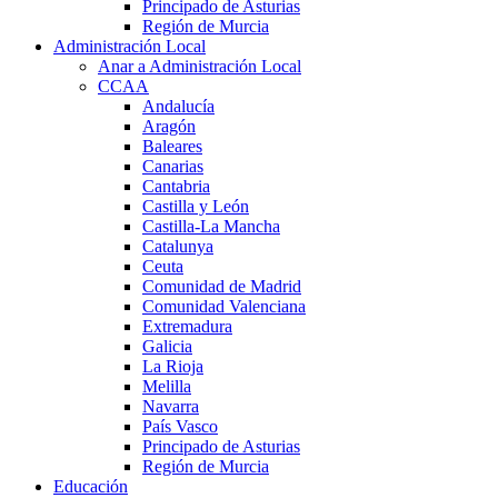
Principado de Asturias
Región de Murcia
Administración Local
Anar a Administración Local
CCAA
Andalucía
Aragón
Baleares
Canarias
Cantabria
Castilla y León
Castilla-La Mancha
Catalunya
Ceuta
Comunidad de Madrid
Comunidad Valenciana
Extremadura
Galicia
La Rioja
Melilla
Navarra
País Vasco
Principado de Asturias
Región de Murcia
Educación