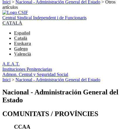
Inici
>
Nacional - Administración General del Estado
> Otros
artículos
Central Sindical Independent i de Funcionaris
CATALÀ
Español
Català
Euskara
Galego
Valencià
A.E.A.T.
Instituciones Penitenciarias
Admon. Central y Seguridad Social
Inici
>
Nacional - Administración General del Estado
Nacional - Administración General del
Estado
COMUNITATS / PROVÍNCIES
CCAA