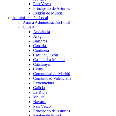
País Vasco
Principado de Asturias
Región de Murcia
Administración Local
Anar a Administración Local
CCAA
Andalucía
Aragón
Baleares
Canarias
Cantabria
Castilla y León
Castilla-La Mancha
Catalunya
Ceuta
Comunidad de Madrid
Comunidad Valenciana
Extremadura
Galicia
La Rioja
Melilla
Navarra
País Vasco
Principado de Asturias
Región de Murcia