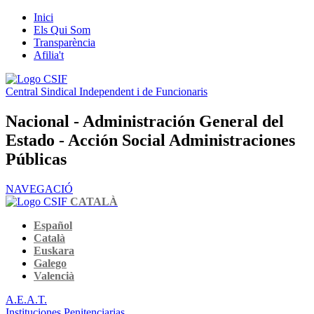
Inici
Els Qui Som
Transparència
Afilia't
Central Sindical Independent i de Funcionaris
Nacional - Administración General del
Estado - Acción Social Administraciones
Públicas
NAVEGACIÓ
CATALÀ
Español
Català
Euskara
Galego
Valencià
A.E.A.T.
Instituciones Penitenciarias