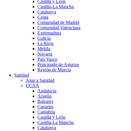
Castilla y León
Castilla-La Mancha
Catalunya
Ceuta
Comunidad de Madrid
Comunidad Valenciana
Extremadura
Galicia
La Rioja
Melilla
Navarra
País Vasco
Principado de Asturias
Región de Murcia
Sanidad
Anar a Sanidad
CCAA
Andalucía
Aragón
Baleares
Canarias
Cantabria
Castilla y León
Castilla-La Mancha
Catalunya