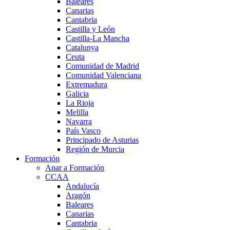
Baleares
Canarias
Cantabria
Castilla y León
Castilla-La Mancha
Catalunya
Ceuta
Comunidad de Madrid
Comunidad Valenciana
Extremadura
Galicia
La Rioja
Melilla
Navarra
País Vasco
Principado de Asturias
Región de Murcia
Formación
Anar a Formación
CCAA
Andalucía
Aragón
Baleares
Canarias
Cantabria