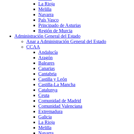
La Rioja
Melilla
Navarra
País Vasco
Principado de Asturias
Región de Murcia
Administración General del Estado
Anar a Administración General del Estado
CCAA
Andalucía
Aragón
Baleares
Canarias
Cantabria
Castilla y León
Castilla-La Mancha
Catalunya
Ceuta
Comunidad de Madrid
Comunidad Valenciana
Extremadura
Galicia
La Rioja
Melilla
Navarra