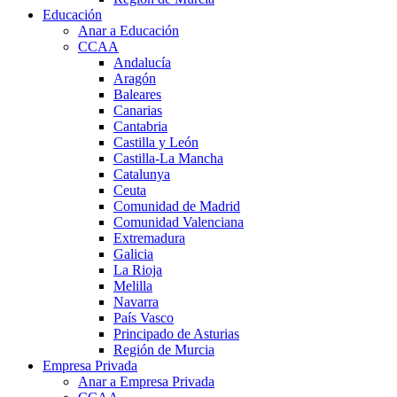
Educación
Anar a Educación
CCAA
Andalucía
Aragón
Baleares
Canarias
Cantabria
Castilla y León
Castilla-La Mancha
Catalunya
Ceuta
Comunidad de Madrid
Comunidad Valenciana
Extremadura
Galicia
La Rioja
Melilla
Navarra
País Vasco
Principado de Asturias
Región de Murcia
Empresa Privada
Anar a Empresa Privada