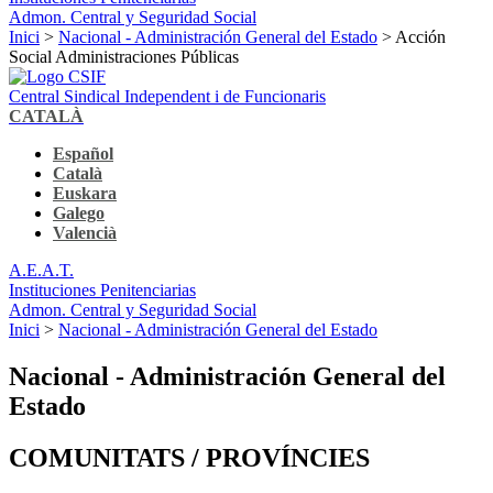
Admon. Central y Seguridad Social
Inici
>
Nacional - Administración General del Estado
> Acción
Social Administraciones Públicas
Central Sindical Independent i de Funcionaris
CATALÀ
Español
Català
Euskara
Galego
Valencià
A.E.A.T.
Instituciones Penitenciarias
Admon. Central y Seguridad Social
Inici
>
Nacional - Administración General del Estado
Nacional - Administración General del
Estado
COMUNITATS / PROVÍNCIES