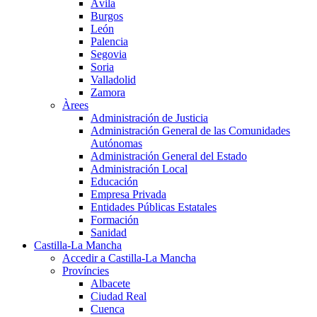
Ávila
Burgos
León
Palencia
Segovia
Soria
Valladolid
Zamora
Àrees
Administración de Justicia
Administración General de las Comunidades
Autónomas
Administración General del Estado
Administración Local
Educación
Empresa Privada
Entidades Públicas Estatales
Formación
Sanidad
Castilla-La Mancha
Accedir a Castilla-La Mancha
Províncies
Albacete
Ciudad Real
Cuenca