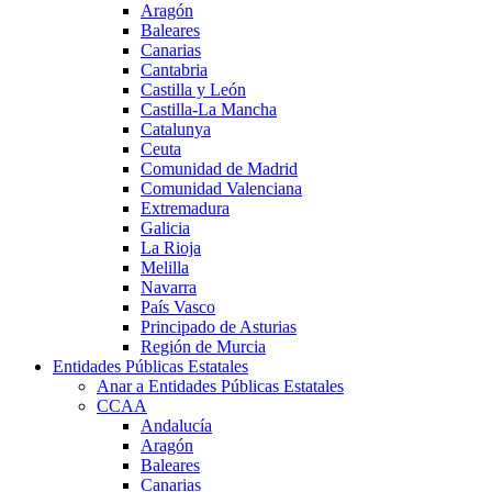
Aragón
Baleares
Canarias
Cantabria
Castilla y León
Castilla-La Mancha
Catalunya
Ceuta
Comunidad de Madrid
Comunidad Valenciana
Extremadura
Galicia
La Rioja
Melilla
Navarra
País Vasco
Principado de Asturias
Región de Murcia
Entidades Públicas Estatales
Anar a Entidades Públicas Estatales
CCAA
Andalucía
Aragón
Baleares
Canarias