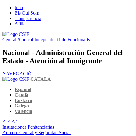
Inici
Els Qui Som
Transparència
Afilia't
Central Sindical Independent i de Funcionaris
Nacional - Administración General del
Estado - Atención al Inmigrante
NAVEGACIÓ
CATALÀ
Español
Català
Euskara
Galego
Valencià
A.E.A.T.
Instituciones Penitenciarias
Admon. Central y Seguridad Social