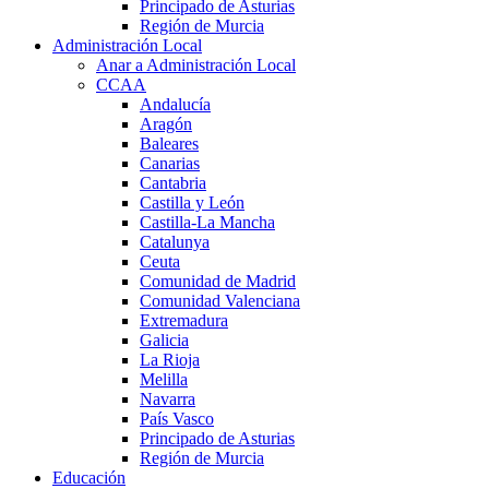
Principado de Asturias
Región de Murcia
Administración Local
Anar a Administración Local
CCAA
Andalucía
Aragón
Baleares
Canarias
Cantabria
Castilla y León
Castilla-La Mancha
Catalunya
Ceuta
Comunidad de Madrid
Comunidad Valenciana
Extremadura
Galicia
La Rioja
Melilla
Navarra
País Vasco
Principado de Asturias
Región de Murcia
Educación