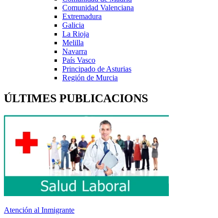
Comunidad Valenciana
Extremadura
Galicia
La Rioja
Melilla
Navarra
País Vasco
Principado de Asturias
Región de Murcia
ÚLTIMES PUBLICACIONS
Atención al Inmigrante