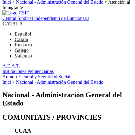
Inici
>
Nacional - Administración General del Estado
> Atención al
Inmigrante
Central Sindical Independent i de Funcionaris
CATALÀ
Español
Català
Euskara
Galego
Valencià
A.E.A.T.
Instituciones Penitenciarias
Admon. Central y Seguridad Social
Inici
>
Nacional - Administración General del Estado
Nacional - Administración General del
Estado
COMUNITATS / PROVÍNCIES
CCAA