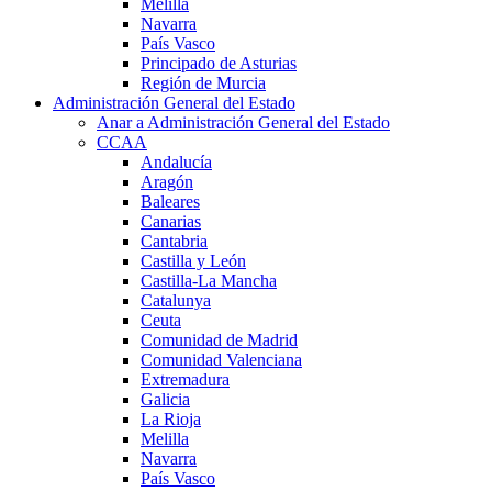
Melilla
Navarra
País Vasco
Principado de Asturias
Región de Murcia
Administración General del Estado
Anar a Administración General del Estado
CCAA
Andalucía
Aragón
Baleares
Canarias
Cantabria
Castilla y León
Castilla-La Mancha
Catalunya
Ceuta
Comunidad de Madrid
Comunidad Valenciana
Extremadura
Galicia
La Rioja
Melilla
Navarra
País Vasco