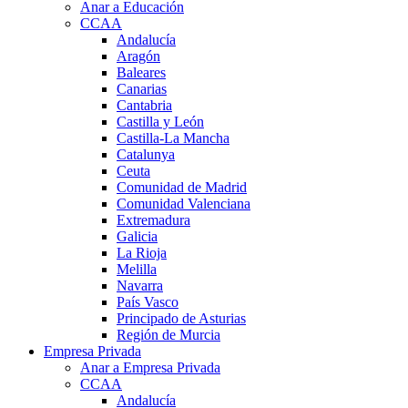
Anar a Educación
CCAA
Andalucía
Aragón
Baleares
Canarias
Cantabria
Castilla y León
Castilla-La Mancha
Catalunya
Ceuta
Comunidad de Madrid
Comunidad Valenciana
Extremadura
Galicia
La Rioja
Melilla
Navarra
País Vasco
Principado de Asturias
Región de Murcia
Empresa Privada
Anar a Empresa Privada
CCAA
Andalucía