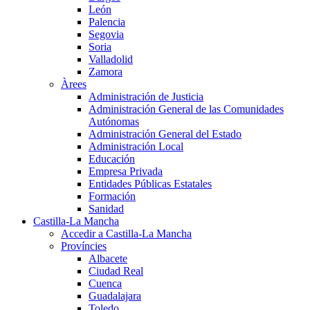
León
Palencia
Segovia
Soria
Valladolid
Zamora
Àrees
Administración de Justicia
Administración General de las Comunidades
Autónomas
Administración General del Estado
Administración Local
Educación
Empresa Privada
Entidades Públicas Estatales
Formación
Sanidad
Castilla-La Mancha
Accedir a Castilla-La Mancha
Províncies
Albacete
Ciudad Real
Cuenca
Guadalajara
Toledo