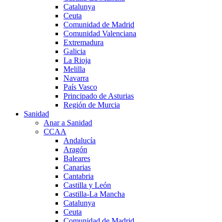
Catalunya
Ceuta
Comunidad de Madrid
Comunidad Valenciana
Extremadura
Galicia
La Rioja
Melilla
Navarra
País Vasco
Principado de Asturias
Región de Murcia
Sanidad
Anar a Sanidad
CCAA
Andalucía
Aragón
Baleares
Canarias
Cantabria
Castilla y León
Castilla-La Mancha
Catalunya
Ceuta
Comunidad de Madrid