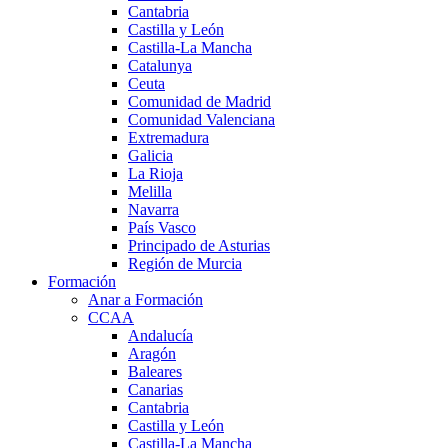
Cantabria
Castilla y León
Castilla-La Mancha
Catalunya
Ceuta
Comunidad de Madrid
Comunidad Valenciana
Extremadura
Galicia
La Rioja
Melilla
Navarra
País Vasco
Principado de Asturias
Región de Murcia
Formación
Anar a Formación
CCAA
Andalucía
Aragón
Baleares
Canarias
Cantabria
Castilla y León
Castilla-La Mancha