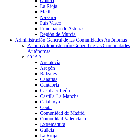
Galicia
La Rioja
Melilla
Navarra
País Vasco
Principado de Asturias
Región de Murcia
Administración General de las Comunidades Autónomas
Anar a Administración General de las Comunidades
Autónomas
CCAA
Andalucía
Aragón
Baleares
Canarias
Cantabria
Castilla y León
Castilla-La Mancha
Catalunya
Ceuta
Comunidad de Madrid
Comunidad Valenciana
Extremadura
Galicia
La Rioja