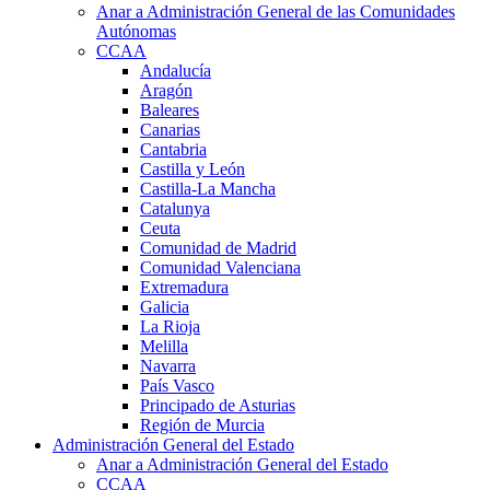
Anar a Administración General de las Comunidades
Autónomas
CCAA
Andalucía
Aragón
Baleares
Canarias
Cantabria
Castilla y León
Castilla-La Mancha
Catalunya
Ceuta
Comunidad de Madrid
Comunidad Valenciana
Extremadura
Galicia
La Rioja
Melilla
Navarra
País Vasco
Principado de Asturias
Región de Murcia
Administración General del Estado
Anar a Administración General del Estado
CCAA