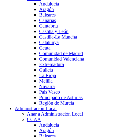
Andalucía
Aragón
Baleares
Canarias
Cantabria
Castilla y León
Castilla-La Mancha
Catalunya
Ceuta
Comunidad de Madrid
Comunidad Valenciana
Extremadura
Galicia
La Rioja
Melilla
Navarra
País Vasco
Principado de Asturias
Región de Murcia
Administración Local
Anar a Administración Local
CCAA
Andalucía
Aragón
Baleares