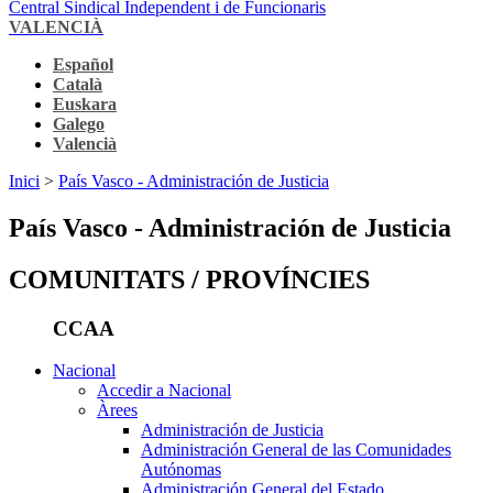
Central Sindical Independent i de Funcionaris
VALENCIÀ
Español
Català
Euskara
Galego
Valencià
Inici
>
País Vasco - Administración de Justicia
País Vasco - Administración de Justicia
COMUNITATS / PROVÍNCIES
CCAA
Nacional
Accedir a Nacional
Àrees
Administración de Justicia
Administración General de las Comunidades
Autónomas
Administración General del Estado