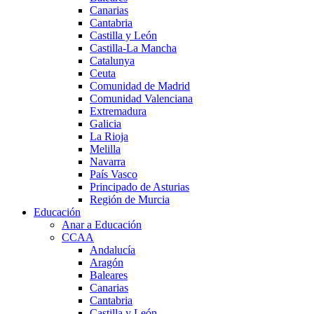
Canarias
Cantabria
Castilla y León
Castilla-La Mancha
Catalunya
Ceuta
Comunidad de Madrid
Comunidad Valenciana
Extremadura
Galicia
La Rioja
Melilla
Navarra
País Vasco
Principado de Asturias
Región de Murcia
Educación
Anar a Educación
CCAA
Andalucía
Aragón
Baleares
Canarias
Cantabria
Castilla y León