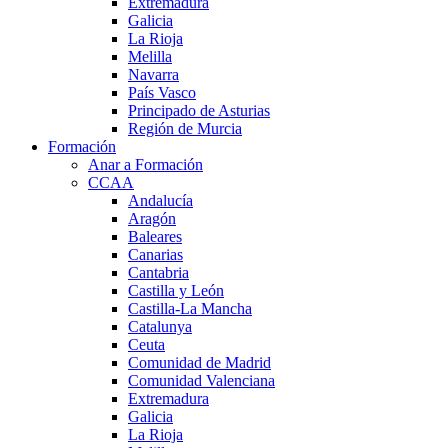
Extremadura
Galicia
La Rioja
Melilla
Navarra
País Vasco
Principado de Asturias
Región de Murcia
Formación
Anar a Formación
CCAA
Andalucía
Aragón
Baleares
Canarias
Cantabria
Castilla y León
Castilla-La Mancha
Catalunya
Ceuta
Comunidad de Madrid
Comunidad Valenciana
Extremadura
Galicia
La Rioja