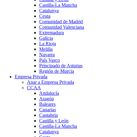
Castilla-La Mancha
Catalunya
Ceuta
Comunidad de Madrid
Comunidad Valenciana
Extremadura
Galicia
La Rioja
Melilla
Navarra
País Vasco
Principado de Asturias
Región de Murcia
Empresa Privada
Anar a Empresa Privada
CCAA
Andalucía
Aragón
Baleares
Canarias
Cantabria
Castilla y León
Castilla-La Mancha
Catalunya