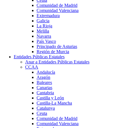
Ceuta
Comunidad de Madrid
Comunidad Valenciana
Extremadura
Galicia
La Rioja
Melilla
Navarra
País Vasco
Principado de Asturias
Región de Murcia
Entidades Públicas Estatales
Anar a Entidades Públicas Estatales
CCAA
Andalucía
Aragón
Baleares
Canarias
Cantabria
Castilla y León
Castilla-La Mancha
Catalunya
Ceuta
Comunidad de Madrid
Comunidad Valenciana