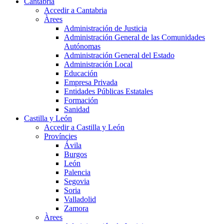
Cantabria
Accedir a Cantabria
Àrees
Administración de Justicia
Administración General de las Comunidades
Autónomas
Administración General del Estado
Administración Local
Educación
Empresa Privada
Entidades Públicas Estatales
Formación
Sanidad
Castilla y León
Accedir a Castilla y León
Províncies
Ávila
Burgos
León
Palencia
Segovia
Soria
Valladolid
Zamora
Àrees