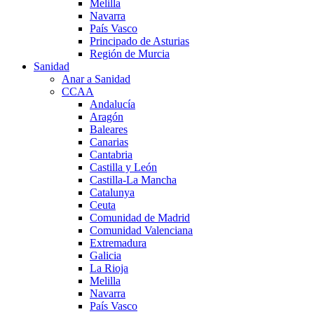
Melilla
Navarra
País Vasco
Principado de Asturias
Región de Murcia
Sanidad
Anar a Sanidad
CCAA
Andalucía
Aragón
Baleares
Canarias
Cantabria
Castilla y León
Castilla-La Mancha
Catalunya
Ceuta
Comunidad de Madrid
Comunidad Valenciana
Extremadura
Galicia
La Rioja
Melilla
Navarra
País Vasco