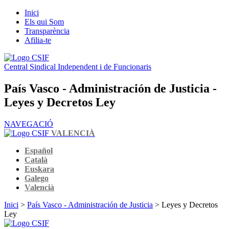
Inici
Els qui Som
Transparència
Afilia-te
Central Sindical Independent i de Funcionaris
País Vasco - Administración de Justicia -
Leyes y Decretos Ley
NAVEGACIÓ
VALENCIÀ
Español
Català
Euskara
Galego
Valencià
Inici
>
País Vasco - Administración de Justicia
> Leyes y Decretos
Ley