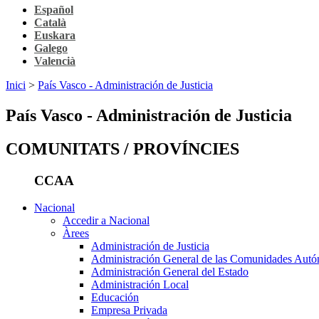
Español
Català
Euskara
Galego
Valencià
Inici
>
País Vasco - Administración de Justicia
País Vasco - Administración de Justicia
COMUNITATS / PROVÍNCIES
CCAA
Nacional
Accedir a Nacional
Àrees
Administración de Justicia
Administración General de las Comunidades Aut
Administración General del Estado
Administración Local
Educación
Empresa Privada