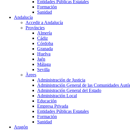
Entidades Públicas Estatales
Formación
Sanidad
Andalucía
Accedir a Andalucía
Províncies
Almería
Cádiz
Córdoba
Granada
Huelva
Jaén
Málaga
Sevilla
Àrees
Administración de Justicia
Administración General de las Comunidades Aut
Administración General del Estado
Administración Local
Educación
Empresa Privada
Entidades Públicas Estatales
Formación
Sanidad
Aragón