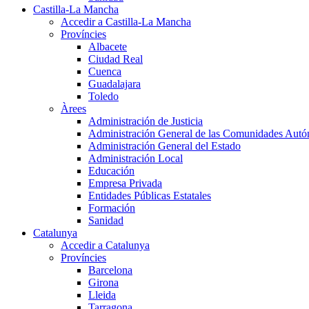
Castilla-La Mancha
Accedir a Castilla-La Mancha
Províncies
Albacete
Ciudad Real
Cuenca
Guadalajara
Toledo
Àrees
Administración de Justicia
Administración General de las Comunidades Aut
Administración General del Estado
Administración Local
Educación
Empresa Privada
Entidades Públicas Estatales
Formación
Sanidad
Catalunya
Accedir a Catalunya
Províncies
Barcelona
Girona
Lleida
Tarragona