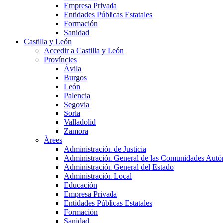
Empresa Privada
Entidades Públicas Estatales
Formación
Sanidad
Castilla y León
Accedir a Castilla y León
Províncies
Ávila
Burgos
León
Palencia
Segovia
Soria
Valladolid
Zamora
Àrees
Administración de Justicia
Administración General de las Comunidades Aut
Administración General del Estado
Administración Local
Educación
Empresa Privada
Entidades Públicas Estatales
Formación
Sanidad