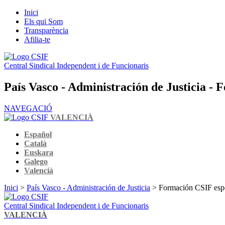
Inici
Els qui Som
Transparència
Afilia-te
Central Sindical Independent i de Funcionaris
País Vasco - Administración de Justicia - 
NAVEGACIÓ
VALENCIÀ
Español
Català
Euskara
Galego
Valencià
Inici
>
País Vasco - Administración de Justicia
> Formación CSIF espe
Central Sindical Independent i de Funcionaris
VALENCIÀ