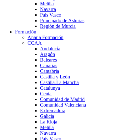
Melilla
Navarra
País Vasco
Principado de Asturias
Región de Murcia
Formación
Anar a Formación
CCAA
Andalucía
Aragón
Baleares
Canarias
Cantabria
Castilla y León
Castilla-La Mancha
Catalunya
Ceuta
Comunidad de Madrid
Comunidad Valenciana
Extremadura
Galicia
La Rioja
Melilla
Navarra
País Vasco