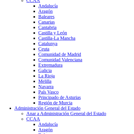
CCAA
Andalucía
Aragón
Baleares
Canarias
Cantabria
Castilla y León
Castilla-La Mancha
Catalunya
Ceuta
Comunidad de Madrid
Comunidad Valenciana
Extremadura
Galicia
La Rioja
Melilla
Navarra
País Vasco
Principado de Asturias
Región de Murcia
Administración General del Estado
Anar a Administración General del Estado
CCAA
Andalucía
Aragón