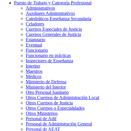
Puesto de Trabajo y Categoría Profesional
Administrativos
Auxiliares Administrativos
Catedráticos Enseñanza Secundaria
Celadores
Cuerpos Especiales de Justicia
Cuerpos Generales de Justicia
Estatutario
Eventual
Funcionario
Funcionario en prácticas
Inspectores de Enseñanza
Interino
Maestros
Médicos
Ministerio de Defensa
Ministerio del Interior
Otro Personal Sanitario
Otros Cuerpos de Administración Local
Otros Cuerpos de Justicia
Otros Cuerpos o Especialidades
Otros Ministerios
Personal de Adif
Personal de Administración General
Personal de AEAT