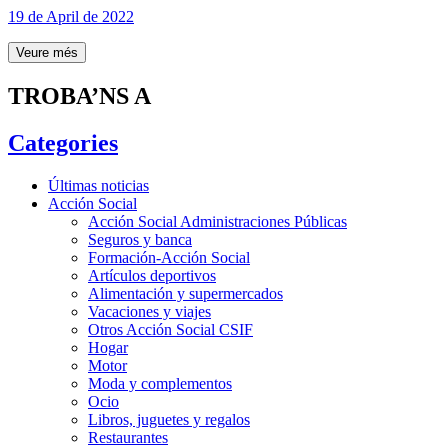
19 de April de 2022
Veure més
TROBA’NS A
Categories
Últimas noticias
Acción Social
Acción Social Administraciones Públicas
Seguros y banca
Formación-Acción Social
Artículos deportivos
Alimentación y supermercados
Vacaciones y viajes
Otros Acción Social CSIF
Hogar
Motor
Moda y complementos
Ocio
Libros, juguetes y regalos
Restaurantes