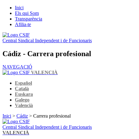
Inici
Els qui Som
Transparència
Afilia-te
Central Sindical Independent i de Funcionaris
Cádiz - Carrera profesional
NAVEGACIÓ
VALENCIÀ
Español
Català
Euskara
Galego
Valencià
Inici
>
Cádiz
> Carrera profesional
Central Sindical Independent i de Funcionaris
VALENCIÀ