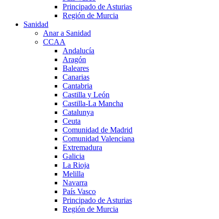
Principado de Asturias
Región de Murcia
Sanidad
Anar a Sanidad
CCAA
Andalucía
Aragón
Baleares
Canarias
Cantabria
Castilla y León
Castilla-La Mancha
Catalunya
Ceuta
Comunidad de Madrid
Comunidad Valenciana
Extremadura
Galicia
La Rioja
Melilla
Navarra
País Vasco
Principado de Asturias
Región de Murcia