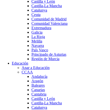
Castilla y León
Castilla-La Mancha
Catalunya
Ceuta
Comunidad de Madrid
Comunidad Valenciana
Extremadura
Galicia
La Rioja
Melilla
Navarra
País Vasco
Principado de Asturias
Región de Murcia
Educación
Anar a Educación
CCAA
Andalucía
Aragón
Baleares
Canarias
Cantabria
Castilla y León
Castilla-La Mancha
Catalunya