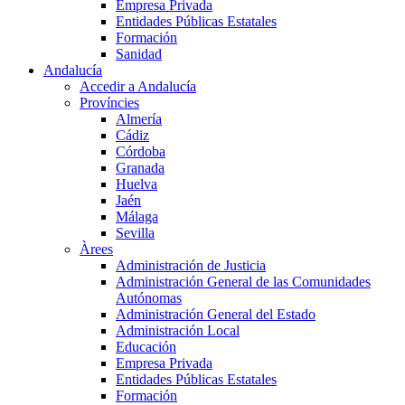
Empresa Privada
Entidades Públicas Estatales
Formación
Sanidad
Andalucía
Accedir a Andalucía
Províncies
Almería
Cádiz
Córdoba
Granada
Huelva
Jaén
Málaga
Sevilla
Àrees
Administración de Justicia
Administración General de las Comunidades
Autónomas
Administración General del Estado
Administración Local
Educación
Empresa Privada
Entidades Públicas Estatales
Formación