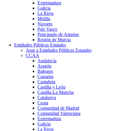
Extremadura
Galicia
La Rioja
Melilla
Navarra
País Vasco
Principado de Asturias
Región de Murcia
Entidades Públicas Estatales
Anar a Entidades Públicas Estatales
CCAA
Andalucía
Aragón
Baleares
Canarias
Cantabria
Castilla y León
Castilla-La Mancha
Catalunya
Ceuta
Comunidad de Madrid
Comunidad Valenciana
Extremadura
Galicia
La Rioja