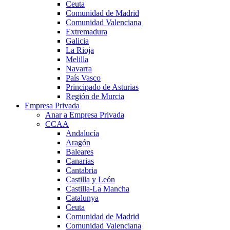
Ceuta
Comunidad de Madrid
Comunidad Valenciana
Extremadura
Galicia
La Rioja
Melilla
Navarra
País Vasco
Principado de Asturias
Región de Murcia
Empresa Privada
Anar a Empresa Privada
CCAA
Andalucía
Aragón
Baleares
Canarias
Cantabria
Castilla y León
Castilla-La Mancha
Catalunya
Ceuta
Comunidad de Madrid
Comunidad Valenciana