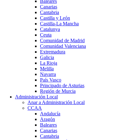
Baleares
Canarias
Cantabria
Castilla y León
Castilla-La Mancha
Catalunya
Ceuta
Comunidad de Madrid
Comunidad Valenciana
Extremadura
Galicia
La Rioja
Melilla
Navarra
País Vasco
Principado de Asturias
Región de Murcia
Administración Local
Anar a Administración Local
CCAA
Andalucía
Aragón
Baleares
Canarias
Cantabria