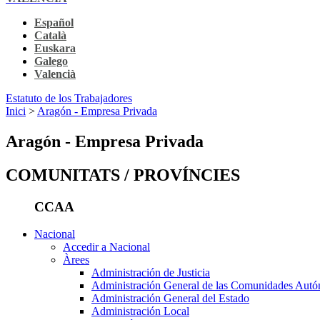
Español
Català
Euskara
Galego
Valencià
Estatuto de los Trabajadores
Inici
>
Aragón - Empresa Privada
Aragón - Empresa Privada
COMUNITATS / PROVÍNCIES
CCAA
Nacional
Accedir a Nacional
Àrees
Administración de Justicia
Administración General de las Comunidades Aut
Administración General del Estado
Administración Local