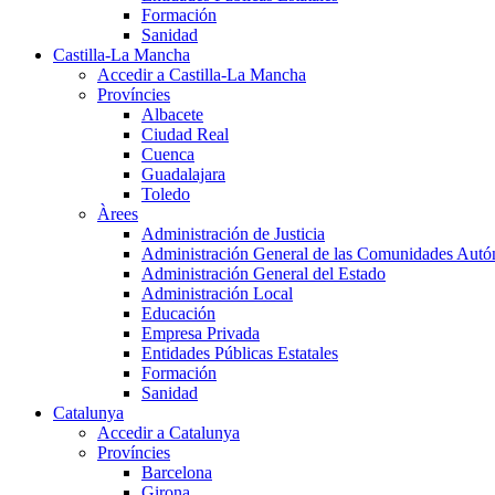
Formación
Sanidad
Castilla-La Mancha
Accedir a Castilla-La Mancha
Províncies
Albacete
Ciudad Real
Cuenca
Guadalajara
Toledo
Àrees
Administración de Justicia
Administración General de las Comunidades Aut
Administración General del Estado
Administración Local
Educación
Empresa Privada
Entidades Públicas Estatales
Formación
Sanidad
Catalunya
Accedir a Catalunya
Províncies
Barcelona
Girona