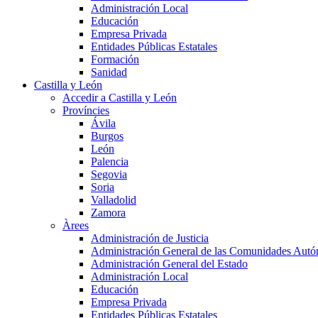
Administración Local
Educación
Empresa Privada
Entidades Públicas Estatales
Formación
Sanidad
Castilla y León
Accedir a Castilla y León
Províncies
Ávila
Burgos
León
Palencia
Segovia
Soria
Valladolid
Zamora
Àrees
Administración de Justicia
Administración General de las Comunidades Aut
Administración General del Estado
Administración Local
Educación
Empresa Privada
Entidades Públicas Estatales