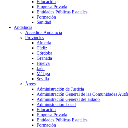
Educación
Empresa Privada
Entidades Públicas Estatales
Formación
Sanidad
Andalucía
Accedir a Andalucía
Províncies
Almería
Cádiz
Córdoba
Granada
Huelva
Jaén
Málaga
Sevilla
Àrees
Administración de Justicia
Administración General de las Comunidades Aut
Administración General del Estado
Administración Local
Educación
Empresa Privada
Entidades Públicas Estatales
Formación