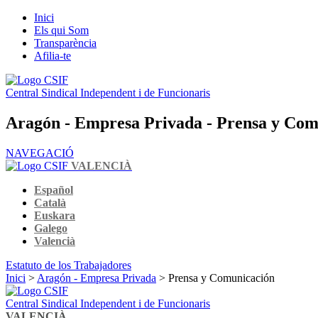
Inici
Els qui Som
Transparència
Afilia-te
Central Sindical Independent i de Funcionaris
Aragón - Empresa Privada - Prensa y Com
NAVEGACIÓ
VALENCIÀ
Español
Català
Euskara
Galego
Valencià
Estatuto de los Trabajadores
Inici
>
Aragón - Empresa Privada
> Prensa y Comunicación
Central Sindical Independent i de Funcionaris
VALENCIÀ