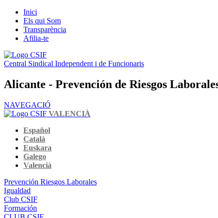
Inici
Els qui Som
Transparència
Afilia-te
Central Sindical Independent i de Funcionaris
Alicante - Prevención de Riesgos Laborale
NAVEGACIÓ
VALENCIÀ
Español
Català
Euskara
Galego
Valencià
Prevención Riesgos Laborales
Igualdad
Club CSIF
Formación
CLUB CSIF