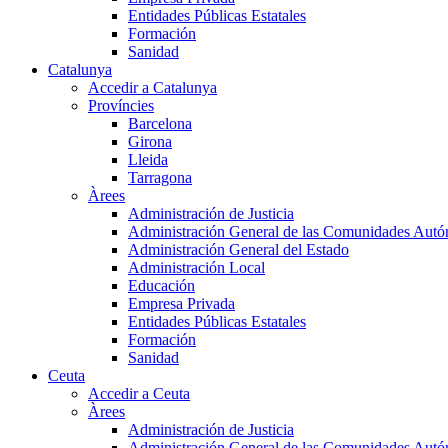
Entidades Públicas Estatales
Formación
Sanidad
Catalunya
Accedir a Catalunya
Províncies
Barcelona
Girona
Lleida
Tarragona
Àrees
Administración de Justicia
Administración General de las Comunidades Aut
Administración General del Estado
Administración Local
Educación
Empresa Privada
Entidades Públicas Estatales
Formación
Sanidad
Ceuta
Accedir a Ceuta
Àrees
Administración de Justicia
Administración General de las Comunidades Aut