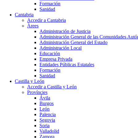
Formación
Sanidad
Cantabria
Accedir a Cantabria
Àrees
Administración de Justicia
Administración General de las Comunidades Aut
Administración General del Estado
Administración Local
Educación
Empresa Privada
Entidades Públicas Estatales
Formación
Sanidad
Castilla y León
Accedir a Castilla y León
Províncies
Ávila
Burgos
León
Palencia
Segovia
Soria
Valladolid
Zamora