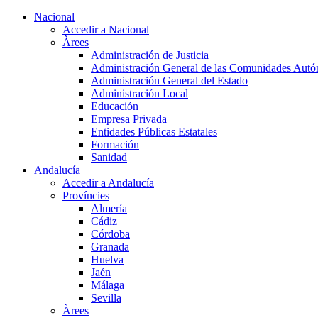
Nacional
Accedir a Nacional
Àrees
Administración de Justicia
Administración General de las Comunidades Aut
Administración General del Estado
Administración Local
Educación
Empresa Privada
Entidades Públicas Estatales
Formación
Sanidad
Andalucía
Accedir a Andalucía
Províncies
Almería
Cádiz
Córdoba
Granada
Huelva
Jaén
Málaga
Sevilla
Àrees