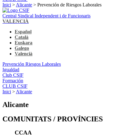
Inici
>
Alicante
> Prevención de Riesgos Laborales
Central Sindical Independent i de Funcionaris
VALENCIÀ
Español
Català
Euskara
Galego
Valencià
Prevención Riesgos Laborales
Igualdad
Club CSIF
Formación
CLUB CSIF
Inici
>
Alicante
Alicante
COMUNITATS / PROVÍNCIES
CCAA