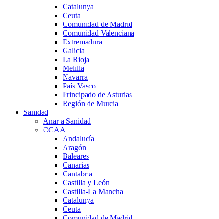
Catalunya
Ceuta
Comunidad de Madrid
Comunidad Valenciana
Extremadura
Galicia
La Rioja
Melilla
Navarra
País Vasco
Principado de Asturias
Región de Murcia
Sanidad
Anar a Sanidad
CCAA
Andalucía
Aragón
Baleares
Canarias
Cantabria
Castilla y León
Castilla-La Mancha
Catalunya
Ceuta
Comunidad de Madrid