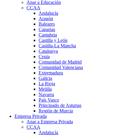
Anar a Educación
CCAA
Andalucía
Aragón
Baleares
Canarias
Cantabria
Castilla y León
Castilla-La Mancha
Catalunya
Ceuta
Comunidad de Madrid
Comunidad Valenciana
Extremadura
Galicia
La Rioja
Melilla
Navarra
País Vasco
Principado de Asturias
Región de Murcia
Empresa Privada
Anar a Empresa Privada
CCAA
Andalucía