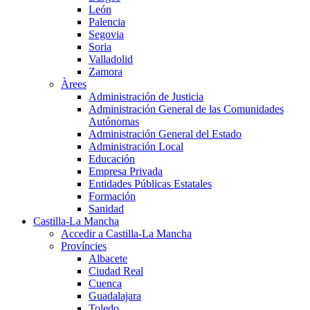
León
Palencia
Segovia
Soria
Valladolid
Zamora
Àrees
Administración de Justicia
Administración General de las Comunidades
Autónomas
Administración General del Estado
Administración Local
Educación
Empresa Privada
Entidades Públicas Estatales
Formación
Sanidad
Castilla-La Mancha
Accedir a Castilla-La Mancha
Províncies
Albacete
Ciudad Real
Cuenca
Guadalajara
Toledo