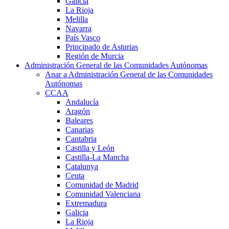
Galicia
La Rioja
Melilla
Navarra
País Vasco
Principado de Asturias
Región de Murcia
Administración General de las Comunidades Autónomas
Anar a Administración General de las Comunidades
Autónomas
CCAA
Andalucía
Aragón
Baleares
Canarias
Cantabria
Castilla y León
Castilla-La Mancha
Catalunya
Ceuta
Comunidad de Madrid
Comunidad Valenciana
Extremadura
Galicia
La Rioja