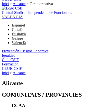
Inici
>
Alicante
> Otra normativa
Central Sindical Independent i de Funcionaris
VALENCIÀ
Español
Català
Euskara
Galego
Valencià
Prevención Riesgos Laborales
Igualdad
Club CSIF
Formación
CLUB CSIF
Inici
>
Alicante
Alicante
COMUNITATS / PROVÍNCIES
CCAA