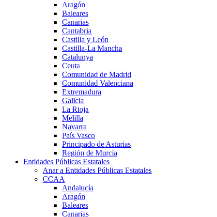
Aragón
Baleares
Canarias
Cantabria
Castilla y León
Castilla-La Mancha
Catalunya
Ceuta
Comunidad de Madrid
Comunidad Valenciana
Extremadura
Galicia
La Rioja
Melilla
Navarra
País Vasco
Principado de Asturias
Región de Murcia
Entidades Públicas Estatales
Anar a Entidades Públicas Estatales
CCAA
Andalucía
Aragón
Baleares
Canarias