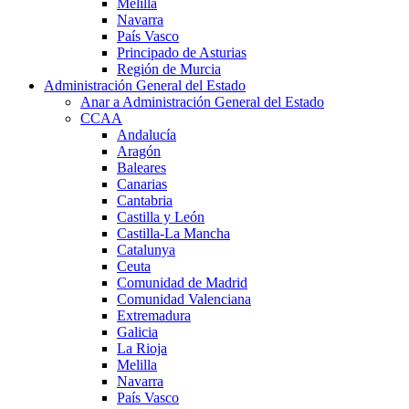
Melilla
Navarra
País Vasco
Principado de Asturias
Región de Murcia
Administración General del Estado
Anar a Administración General del Estado
CCAA
Andalucía
Aragón
Baleares
Canarias
Cantabria
Castilla y León
Castilla-La Mancha
Catalunya
Ceuta
Comunidad de Madrid
Comunidad Valenciana
Extremadura
Galicia
La Rioja
Melilla
Navarra
País Vasco