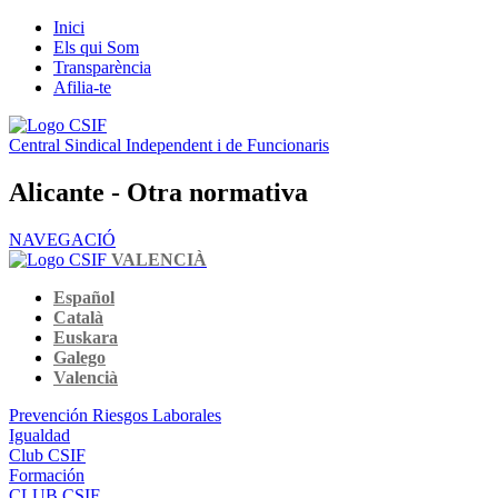
Inici
Els qui Som
Transparència
Afilia-te
Central Sindical Independent i de Funcionaris
Alicante - Otra normativa
NAVEGACIÓ
VALENCIÀ
Español
Català
Euskara
Galego
Valencià
Prevención Riesgos Laborales
Igualdad
Club CSIF
Formación
CLUB CSIF