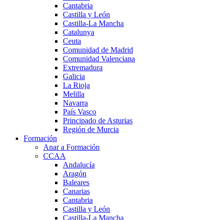
Cantabria
Castilla y León
Castilla-La Mancha
Catalunya
Ceuta
Comunidad de Madrid
Comunidad Valenciana
Extremadura
Galicia
La Rioja
Melilla
Navarra
País Vasco
Principado de Asturias
Región de Murcia
Formación
Anar a Formación
CCAA
Andalucía
Aragón
Baleares
Canarias
Cantabria
Castilla y León
Castilla-La Mancha