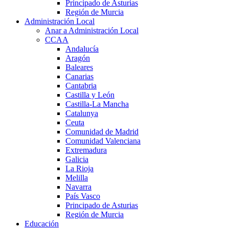
Principado de Asturias
Región de Murcia
Administración Local
Anar a Administración Local
CCAA
Andalucía
Aragón
Baleares
Canarias
Cantabria
Castilla y León
Castilla-La Mancha
Catalunya
Ceuta
Comunidad de Madrid
Comunidad Valenciana
Extremadura
Galicia
La Rioja
Melilla
Navarra
País Vasco
Principado de Asturias
Región de Murcia
Educación