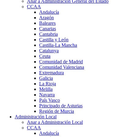
Anar a Administración General del Estado
CCAA
Andalucía
Aragón
Baleares
Canarias
Cantabria
Castilla y León
Castilla-La Mancha
Catalunya
Ceuta
Comunidad de Madrid
Comunidad Valenciana
Extremadura
Galicia
La Rioja
Melilla
Navarra
País Vasco
Principado de Asturias
Región de Murcia
Administración Local
Anar a Administración Local
CCAA
Andalucía