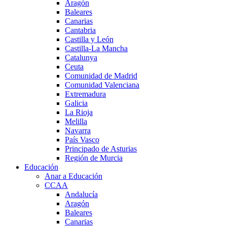
Aragón
Baleares
Canarias
Cantabria
Castilla y León
Castilla-La Mancha
Catalunya
Ceuta
Comunidad de Madrid
Comunidad Valenciana
Extremadura
Galicia
La Rioja
Melilla
Navarra
País Vasco
Principado de Asturias
Región de Murcia
Educación
Anar a Educación
CCAA
Andalucía
Aragón
Baleares
Canarias