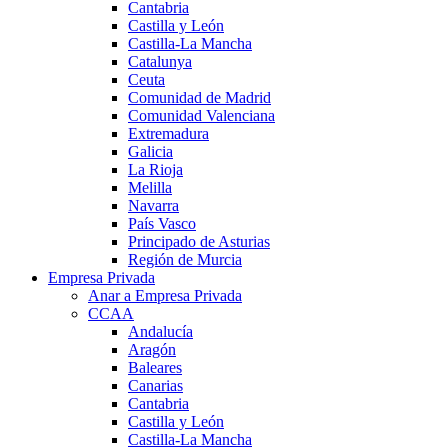
Cantabria
Castilla y León
Castilla-La Mancha
Catalunya
Ceuta
Comunidad de Madrid
Comunidad Valenciana
Extremadura
Galicia
La Rioja
Melilla
Navarra
País Vasco
Principado de Asturias
Región de Murcia
Empresa Privada
Anar a Empresa Privada
CCAA
Andalucía
Aragón
Baleares
Canarias
Cantabria
Castilla y León
Castilla-La Mancha