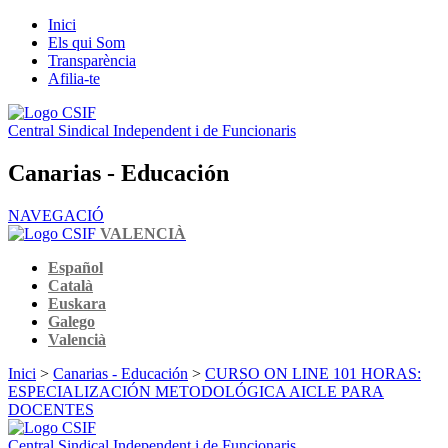
Inici
Els qui Som
Transparència
Afilia-te
Central Sindical Independent i de Funcionaris
Canarias - Educación
NAVEGACIÓ
VALENCIÀ
Español
Català
Euskara
Galego
Valencià
Inici
>
Canarias - Educación
>
CURSO ON LINE 101 HORAS:
ESPECIALIZACIÓN METODOLÓGICA AICLE PARA
DOCENTES
Central Sindical Independent i de Funcionaris