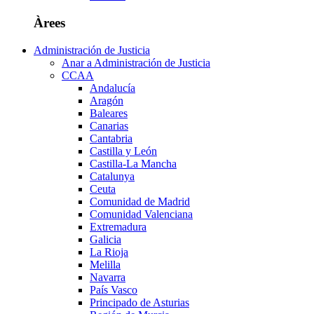
Àrees
Administración de Justicia
Anar a Administración de Justicia
CCAA
Andalucía
Aragón
Baleares
Canarias
Cantabria
Castilla y León
Castilla-La Mancha
Catalunya
Ceuta
Comunidad de Madrid
Comunidad Valenciana
Extremadura
Galicia
La Rioja
Melilla
Navarra
País Vasco
Principado de Asturias