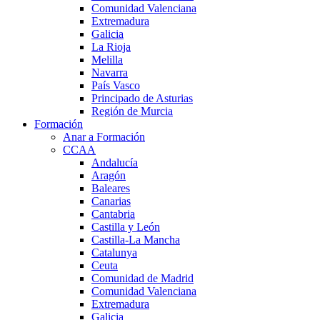
Comunidad Valenciana
Extremadura
Galicia
La Rioja
Melilla
Navarra
País Vasco
Principado de Asturias
Región de Murcia
Formación
Anar a Formación
CCAA
Andalucía
Aragón
Baleares
Canarias
Cantabria
Castilla y León
Castilla-La Mancha
Catalunya
Ceuta
Comunidad de Madrid
Comunidad Valenciana
Extremadura
Galicia