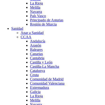
La Rioja
Melilla
Navarra
País Vasco
Principado de Asturias
Región de Murcia
Sanidad
Anar a Sanidad
CCAA
Andalucía
Aragón
Baleares
Canarias
Cantabria
Castilla y León
Castilla-La Mancha
Catalunya
Ceuta
Comunidad de Madrid
Comunidad Valenciana
Extremadura
Galicia
La Rioja
Melilla
Navarra