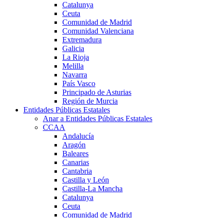
Catalunya
Ceuta
Comunidad de Madrid
Comunidad Valenciana
Extremadura
Galicia
La Rioja
Melilla
Navarra
País Vasco
Principado de Asturias
Región de Murcia
Entidades Públicas Estatales
Anar a Entidades Públicas Estatales
CCAA
Andalucía
Aragón
Baleares
Canarias
Cantabria
Castilla y León
Castilla-La Mancha
Catalunya
Ceuta
Comunidad de Madrid