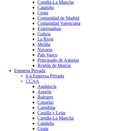
Castilla-La Mancha
Cataluña
Ceuta
Comunidad de Madrid
Comunidad Valenciana
Extremadura
Galicia
La Rioja
Melilla
Navarra
País Vasco
Principado de Asturias
Región de Murcia
Empresa Privada
ir á Empresa Privada
CCAA
Andalucía
Aragón
Baleares
Canarias
Cantabria
Castilla y León
Castilla-La Mancha
Cataluña
Ceuta