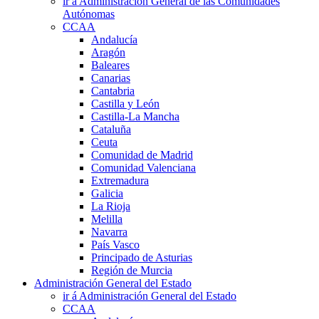
ir á Administración General de las Comunidades
Autónomas
CCAA
Andalucía
Aragón
Baleares
Canarias
Cantabria
Castilla y León
Castilla-La Mancha
Cataluña
Ceuta
Comunidad de Madrid
Comunidad Valenciana
Extremadura
Galicia
La Rioja
Melilla
Navarra
País Vasco
Principado de Asturias
Región de Murcia
Administración General del Estado
ir á Administración General del Estado
CCAA