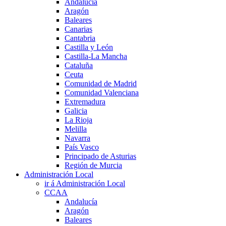
Andalucía
Aragón
Baleares
Canarias
Cantabria
Castilla y León
Castilla-La Mancha
Cataluña
Ceuta
Comunidad de Madrid
Comunidad Valenciana
Extremadura
Galicia
La Rioja
Melilla
Navarra
País Vasco
Principado de Asturias
Región de Murcia
Administración Local
ir á Administración Local
CCAA
Andalucía
Aragón
Baleares