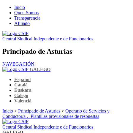
Inicio
Quen Somos
Transparencia
Afiliado
Central Sindical Independente e de Funcionarios
Principado de Asturias
NAVEGACIÓN
GALEGO
Español
Català
Euskara
Galego
Valencià
Inicio
>
Principado de Asturias
>
Operario de Servicios y
Conductor/a .- Plantillas provisionales de respuestas
Central Sindical Independente e de Funcionarios
GALEGO