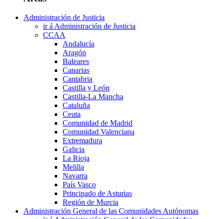
Administración de Justicia
ir á Administración de Justicia
CCAA
Andalucía
Aragón
Baleares
Canarias
Cantabria
Castilla y León
Castilla-La Mancha
Cataluña
Ceuta
Comunidad de Madrid
Comunidad Valenciana
Extremadura
Galicia
La Rioja
Melilla
Navarra
País Vasco
Principado de Asturias
Región de Murcia
Administración General de las Comunidades Autónomas