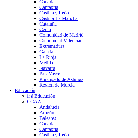
Canarias
Cantabria
Castilla y León
Castilla-La Mancha
Cataluña
Ceuta
Comunidad de Madrid
Comunidad Valenciana
Extremadura
Galicia
La Rioja
Melilla
Navarra
País Vasco
Principado de Asturias
Región de Murcia
Educación
ir á Educación
CCAA
Andalucía
Aragón
Baleares
Canarias
Cantabria
Castilla y León