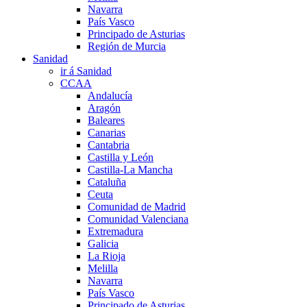
Navarra
País Vasco
Principado de Asturias
Región de Murcia
Sanidad
ir á Sanidad
CCAA
Andalucía
Aragón
Baleares
Canarias
Cantabria
Castilla y León
Castilla-La Mancha
Cataluña
Ceuta
Comunidad de Madrid
Comunidad Valenciana
Extremadura
Galicia
La Rioja
Melilla
Navarra
País Vasco
Principado de Asturias