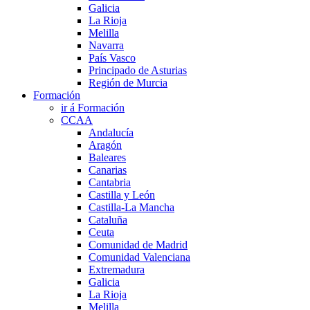
Galicia
La Rioja
Melilla
Navarra
País Vasco
Principado de Asturias
Región de Murcia
Formación
ir á Formación
CCAA
Andalucía
Aragón
Baleares
Canarias
Cantabria
Castilla y León
Castilla-La Mancha
Cataluña
Ceuta
Comunidad de Madrid
Comunidad Valenciana
Extremadura
Galicia
La Rioja
Melilla