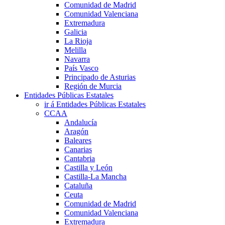
Comunidad de Madrid
Comunidad Valenciana
Extremadura
Galicia
La Rioja
Melilla
Navarra
País Vasco
Principado de Asturias
Región de Murcia
Entidades Públicas Estatales
ir á Entidades Públicas Estatales
CCAA
Andalucía
Aragón
Baleares
Canarias
Cantabria
Castilla y León
Castilla-La Mancha
Cataluña
Ceuta
Comunidad de Madrid
Comunidad Valenciana
Extremadura