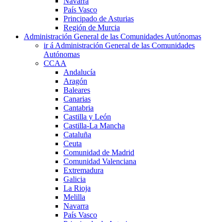
Navarra
País Vasco
Principado de Asturias
Región de Murcia
Administración General de las Comunidades Autónomas
ir á Administración General de las Comunidades
Autónomas
CCAA
Andalucía
Aragón
Baleares
Canarias
Cantabria
Castilla y León
Castilla-La Mancha
Cataluña
Ceuta
Comunidad de Madrid
Comunidad Valenciana
Extremadura
Galicia
La Rioja
Melilla
Navarra
País Vasco