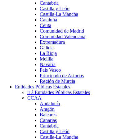
Cantabria
Castilla y León
Castilla-La Mancha
Cataluña
Ceuta
Comunidad de Madrid
Comunidad Valenciana
Extremadura
Galicia
La Rioja
Melilla
Navarra
País Vasco
Principado de Asturias
Región de Murcia
Entidades Públicas Estatales
ir á Entidades Públicas Estatales
CCAA
Andalucía
Aragón
Baleares
Canarias
Cantabria
Castilla y León
Castilla-La Mancha