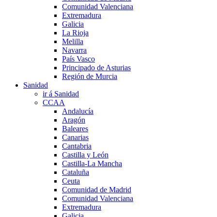
Comunidad Valenciana
Extremadura
Galicia
La Rioja
Melilla
Navarra
País Vasco
Principado de Asturias
Región de Murcia
Sanidad
ir á Sanidad
CCAA
Andalucía
Aragón
Baleares
Canarias
Cantabria
Castilla y León
Castilla-La Mancha
Cataluña
Ceuta
Comunidad de Madrid
Comunidad Valenciana
Extremadura
Galicia