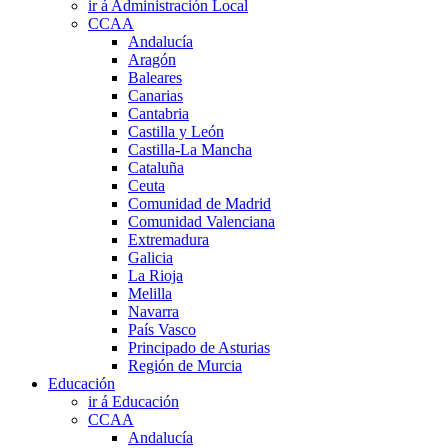
ir á Administración Local
CCAA
Andalucía
Aragón
Baleares
Canarias
Cantabria
Castilla y León
Castilla-La Mancha
Cataluña
Ceuta
Comunidad de Madrid
Comunidad Valenciana
Extremadura
Galicia
La Rioja
Melilla
Navarra
País Vasco
Principado de Asturias
Región de Murcia
Educación
ir á Educación
CCAA
Andalucía