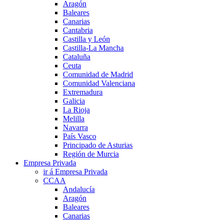
Aragón
Baleares
Canarias
Cantabria
Castilla y León
Castilla-La Mancha
Cataluña
Ceuta
Comunidad de Madrid
Comunidad Valenciana
Extremadura
Galicia
La Rioja
Melilla
Navarra
País Vasco
Principado de Asturias
Región de Murcia
Empresa Privada
ir á Empresa Privada
CCAA
Andalucía
Aragón
Baleares
Canarias