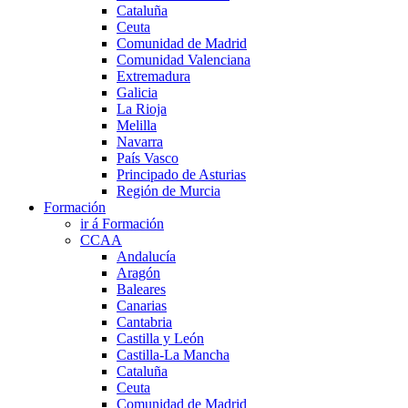
Cataluña
Ceuta
Comunidad de Madrid
Comunidad Valenciana
Extremadura
Galicia
La Rioja
Melilla
Navarra
País Vasco
Principado de Asturias
Región de Murcia
Formación
ir á Formación
CCAA
Andalucía
Aragón
Baleares
Canarias
Cantabria
Castilla y León
Castilla-La Mancha
Cataluña
Ceuta
Comunidad de Madrid