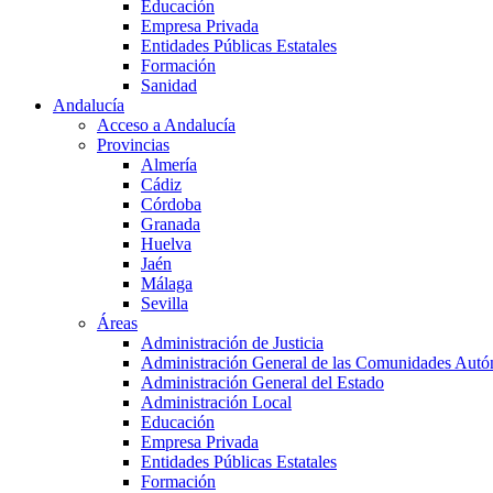
Educación
Empresa Privada
Entidades Públicas Estatales
Formación
Sanidad
Andalucía
Acceso a Andalucía
Provincias
Almería
Cádiz
Córdoba
Granada
Huelva
Jaén
Málaga
Sevilla
Áreas
Administración de Justicia
Administración General de las Comunidades Aut
Administración General del Estado
Administración Local
Educación
Empresa Privada
Entidades Públicas Estatales
Formación