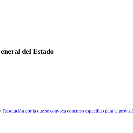
eneral del Estado
>
Resolución por la que se convoca concurso específico para la pro