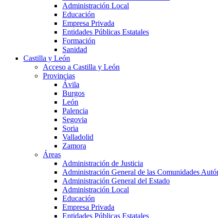
Administración Local
Educación
Empresa Privada
Entidades Públicas Estatales
Formación
Sanidad
Castilla y León
Acceso a Castilla y León
Provincias
Ávila
Burgos
León
Palencia
Segovia
Soria
Valladolid
Zamora
Áreas
Administración de Justicia
Administración General de las Comunidades Aut
Administración General del Estado
Administración Local
Educación
Empresa Privada
Entidades Públicas Estatales