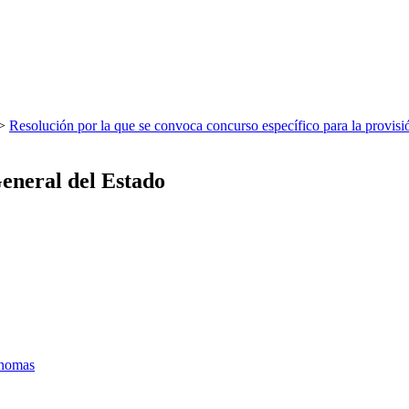
>
Resolución por la que se convoca concurso específico para la pro
eneral del Estado
ónomas