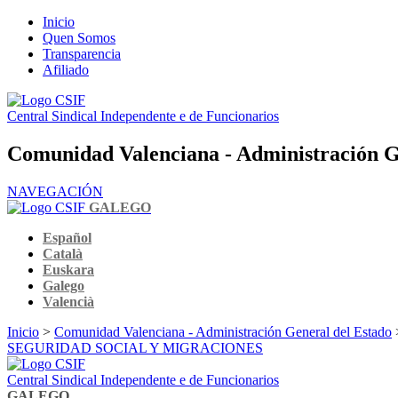
Inicio
Quen Somos
Transparencia
Afiliado
Central Sindical Independente e de Funcionarios
Comunidad Valenciana - Administración G
NAVEGACIÓN
GALEGO
Español
Català
Euskara
Galego
Valencià
Inicio
>
Comunidad Valenciana - Administración General del Estado
SEGURIDAD SOCIAL Y MIGRACIONES
Central Sindical Independente e de Funcionarios
GALEGO