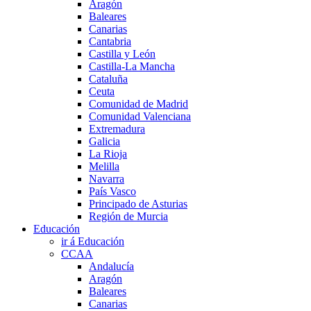
Aragón
Baleares
Canarias
Cantabria
Castilla y León
Castilla-La Mancha
Cataluña
Ceuta
Comunidad de Madrid
Comunidad Valenciana
Extremadura
Galicia
La Rioja
Melilla
Navarra
País Vasco
Principado de Asturias
Región de Murcia
Educación
ir á Educación
CCAA
Andalucía
Aragón
Baleares
Canarias