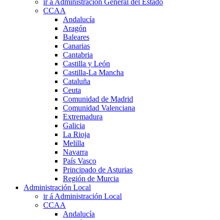
ir á Administración General del Estado
CCAA
Andalucía
Aragón
Baleares
Canarias
Cantabria
Castilla y León
Castilla-La Mancha
Cataluña
Ceuta
Comunidad de Madrid
Comunidad Valenciana
Extremadura
Galicia
La Rioja
Melilla
Navarra
País Vasco
Principado de Asturias
Región de Murcia
Administración Local
ir á Administración Local
CCAA
Andalucía