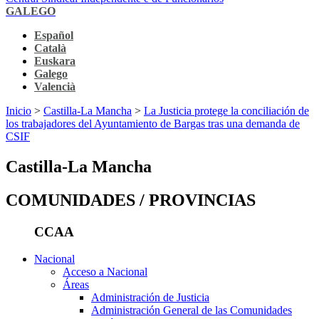
GALEGO
Español
Català
Euskara
Galego
Valencià
Inicio
>
Castilla-La Mancha
>
La Justicia protege la conciliación de
los trabajadores del Ayuntamiento de Bargas tras una demanda de
CSIF
Castilla-La Mancha
COMUNIDADES / PROVINCIAS
CCAA
Nacional
Acceso a Nacional
Áreas
Administración de Justicia
Administración General de las Comunidades