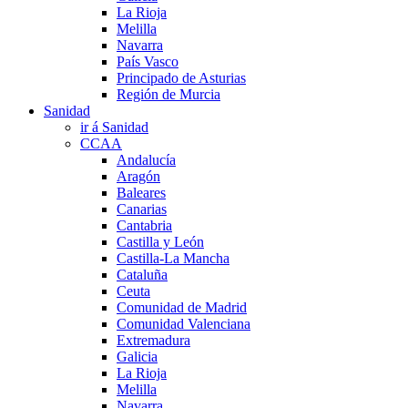
La Rioja
Melilla
Navarra
País Vasco
Principado de Asturias
Región de Murcia
Sanidad
ir á Sanidad
CCAA
Andalucía
Aragón
Baleares
Canarias
Cantabria
Castilla y León
Castilla-La Mancha
Cataluña
Ceuta
Comunidad de Madrid
Comunidad Valenciana
Extremadura
Galicia
La Rioja
Melilla
Navarra