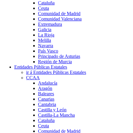
Cataluña
Ceuta
Comunidad de Madrid
Comunidad Valenciana
Extremadura
Galicia
La Rioja
Melilla
Navarra
País Vasco
Principado de Asturias
Región de Murcia
Entidades Públicas Estatales
ir á Entidades Públicas Estatales
CCAA
Andalucía
Aragón
Baleares
Canarias
Cantabria
Castilla y León
Castilla-La Mancha
Cataluña
Ceuta
Comunidad de Madrid