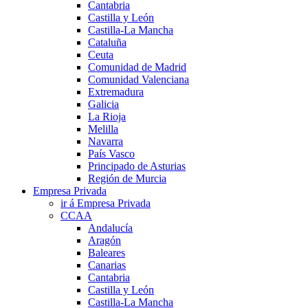
Cantabria
Castilla y León
Castilla-La Mancha
Cataluña
Ceuta
Comunidad de Madrid
Comunidad Valenciana
Extremadura
Galicia
La Rioja
Melilla
Navarra
País Vasco
Principado de Asturias
Región de Murcia
Empresa Privada
ir á Empresa Privada
CCAA
Andalucía
Aragón
Baleares
Canarias
Cantabria
Castilla y León
Castilla-La Mancha