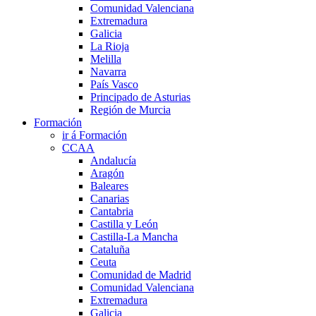
Comunidad Valenciana
Extremadura
Galicia
La Rioja
Melilla
Navarra
País Vasco
Principado de Asturias
Región de Murcia
Formación
ir á Formación
CCAA
Andalucía
Aragón
Baleares
Canarias
Cantabria
Castilla y León
Castilla-La Mancha
Cataluña
Ceuta
Comunidad de Madrid
Comunidad Valenciana
Extremadura
Galicia