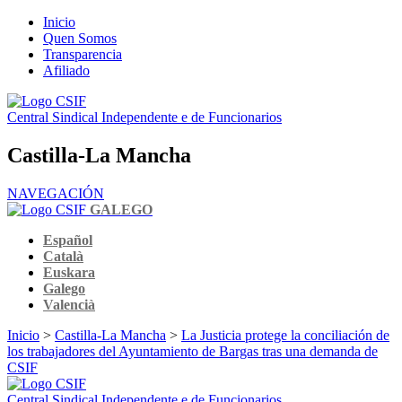
Inicio
Quen Somos
Transparencia
Afiliado
Central Sindical Independente e de Funcionarios
Castilla-La Mancha
NAVEGACIÓN
GALEGO
Español
Català
Euskara
Galego
Valencià
Inicio
>
Castilla-La Mancha
>
La Justicia protege la conciliación de
los trabajadores del Ayuntamiento de Bargas tras una demanda de
CSIF
Central Sindical Independente e de Funcionarios