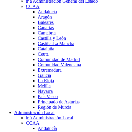
ir á Administración General del Estado
CCAA
Andalucía
Aragón
Baleares
Canarias
Cantabria
Castilla y León
Castilla-La Mancha
Cataluña
Ceuta
Comunidad de Madrid
Comunidad Valenciana
Extremadura
Galicia
La Rioja
Melilla
Navarra
País Vasco
Principado de Asturias
Región de Murcia
Administración Local
ir á Administración Local
CCAA
Andalucía