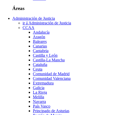
Áreas
Administración de Justicia
ir á Administración de Justicia
CCAA
Andalucía
Aragón
Baleares
Canarias
Cantabria
Castilla y León
Castilla-La Mancha
Cataluña
Ceuta
Comunidad de Madrid
Comunidad Valenciana
Extremadura
Galicia
La Rioja
Melilla
Navarra
País Vasco
Principado de Asturias