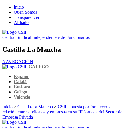
Inicio
Quen Somos
Transparencia
Afiliado
Central Sindical Independente e de Funcionarios
Castilla-La Mancha
NAVEGACIÓN
GALEGO
Español
Català
Euskara
Galego
Valencià
Inicio
>
Castilla-La Mancha
>
CSIF apuesta por fortalecer la
relación entre sindicatos y empresas en su III Jornada del Sector de
Empresa Privada
Central Sindical Independente e de Funcionarios