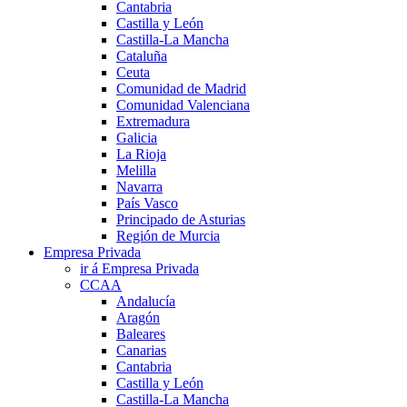
Cantabria
Castilla y León
Castilla-La Mancha
Cataluña
Ceuta
Comunidad de Madrid
Comunidad Valenciana
Extremadura
Galicia
La Rioja
Melilla
Navarra
País Vasco
Principado de Asturias
Región de Murcia
Empresa Privada
ir á Empresa Privada
CCAA
Andalucía
Aragón
Baleares
Canarias
Cantabria
Castilla y León
Castilla-La Mancha