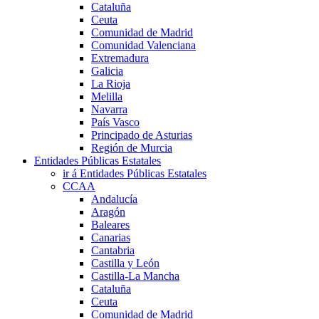
Cataluña
Ceuta
Comunidad de Madrid
Comunidad Valenciana
Extremadura
Galicia
La Rioja
Melilla
Navarra
País Vasco
Principado de Asturias
Región de Murcia
Entidades Públicas Estatales
ir á Entidades Públicas Estatales
CCAA
Andalucía
Aragón
Baleares
Canarias
Cantabria
Castilla y León
Castilla-La Mancha
Cataluña
Ceuta
Comunidad de Madrid