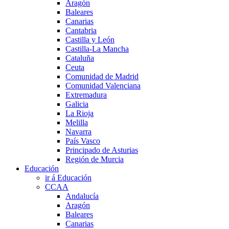
Aragón
Baleares
Canarias
Cantabria
Castilla y León
Castilla-La Mancha
Cataluña
Ceuta
Comunidad de Madrid
Comunidad Valenciana
Extremadura
Galicia
La Rioja
Melilla
Navarra
País Vasco
Principado de Asturias
Región de Murcia
Educación
ir á Educación
CCAA
Andalucía
Aragón
Baleares
Canarias