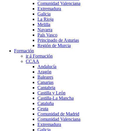
Comunidad Valenciana
Extremadura
Galicia
La Rioja
Melilla
Navarra
País Vasco
Principado de Asturias
Región de Murcia
Formación
ir á Formación
CCAA
Andalucía
Aragón
Baleares
Canarias
Cantabria
Castilla y León
Castilla-La Mancha
Cataluña
Ceuta
Comunidad de Madrid
Comunidad Valenciana
Extremadura
Galicia