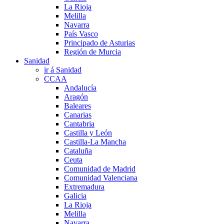
La Rioja
Melilla
Navarra
País Vasco
Principado de Asturias
Región de Murcia
Sanidad
ir á Sanidad
CCAA
Andalucía
Aragón
Baleares
Canarias
Cantabria
Castilla y León
Castilla-La Mancha
Cataluña
Ceuta
Comunidad de Madrid
Comunidad Valenciana
Extremadura
Galicia
La Rioja
Melilla
Navarra