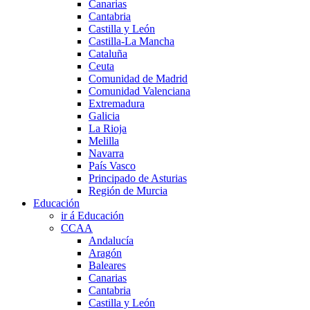
Canarias
Cantabria
Castilla y León
Castilla-La Mancha
Cataluña
Ceuta
Comunidad de Madrid
Comunidad Valenciana
Extremadura
Galicia
La Rioja
Melilla
Navarra
País Vasco
Principado de Asturias
Región de Murcia
Educación
ir á Educación
CCAA
Andalucía
Aragón
Baleares
Canarias
Cantabria
Castilla y León