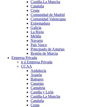
Castilla-La Mancha
Cataluña
Ceuta
Comunidad de Madrid
Comunidad Valenciana
Extremadura
Galicia
La Rioja
Melilla
Navarra
País Vasco
Principado de Asturias
Región de Murcia
Empresa Privada
ir á Empresa Privada
CCAA
Andalucía
Aragón
Baleares
Canarias
Cantabria
Castilla y León
Castilla-La Mancha
Cataluña
Ceuta