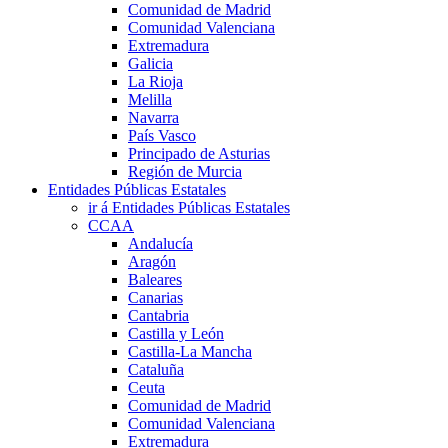
Comunidad de Madrid
Comunidad Valenciana
Extremadura
Galicia
La Rioja
Melilla
Navarra
País Vasco
Principado de Asturias
Región de Murcia
Entidades Públicas Estatales
ir á Entidades Públicas Estatales
CCAA
Andalucía
Aragón
Baleares
Canarias
Cantabria
Castilla y León
Castilla-La Mancha
Cataluña
Ceuta
Comunidad de Madrid
Comunidad Valenciana
Extremadura