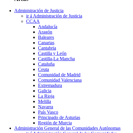
Administración de Justicia
ir á Administración de Justicia
CCAA
Andalucía
Aragón
Baleares
Canarias
Cantabria
Castilla y León
Castilla-La Mancha
Cataluña
Ceuta
Comunidad de Madrid
Comunidad Valenciana
Extremadura
Galicia
La Rioja
Melilla
Navarra
País Vasco
Principado de Asturias
Región de Murcia
Administración General de las Comunidades Autónomas