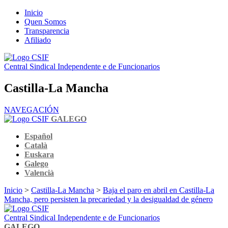
Inicio
Quen Somos
Transparencia
Afiliado
Central Sindical Independente e de Funcionarios
Castilla-La Mancha
NAVEGACIÓN
GALEGO
Español
Català
Euskara
Galego
Valencià
Inicio
>
Castilla-La Mancha
>
Baja el paro en abril en Castilla-La
Mancha, pero persisten la precariedad y la desigualdad de género
Central Sindical Independente e de Funcionarios
GALEGO