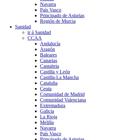
Navarra
País Vasco
Principado de Asturias
Región de Murcia
Sanidad
ir á Sanidad
CCAA
Andalucía
Aragón
Baleares
Canarias
Cantabria
Castilla y León
Castilla-La Mancha
Cataluña
Ceuta
Comunidad de Madrid
Comunidad Valenciana
Extremadura
Galicia
La Rioja
Melilla
Navarra
País Vasco
Principado de Asturias