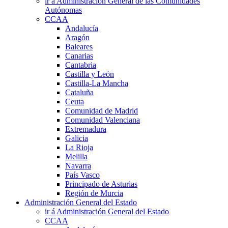
ir á Administración General de las Comunidades
Autónomas
CCAA
Andalucía
Aragón
Baleares
Canarias
Cantabria
Castilla y León
Castilla-La Mancha
Cataluña
Ceuta
Comunidad de Madrid
Comunidad Valenciana
Extremadura
Galicia
La Rioja
Melilla
Navarra
País Vasco
Principado de Asturias
Región de Murcia
Administración General del Estado
ir á Administración General del Estado
CCAA