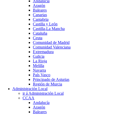
Andalucía
Aragón
Baleares
Canarias
Cantabria
Castilla y León
Castilla-La Mancha
Cataluña
Ceuta
Comunidad de Madrid
Comunidad Valenciana
Extremadura
Galicia
La Rioja
Melilla
Navarra
País Vasco
Principado de Asturias
Región de Murcia
Administración Local
ir á Administración Local
CCAA
Andalucía
Aragón
Baleares