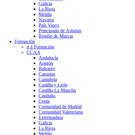
Galicia
La Rioja
Melilla
Navarra
País Vasco
Principado de Asturias
Región de Murcia
Formación
ir á Formación
CCAA
Andalucía
Aragón
Baleares
Canarias
Cantabria
Castilla y León
Castilla-La Mancha
Cataluña
Ceuta
Comunidad de Madrid
Comunidad Valenciana
Extremadura
Galicia
La Rioja
Melilla