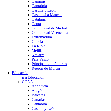
Canarias
Cantabria
Castilla y León
Castilla-La Mancha
Cataluña
Ceuta
Comunidad de Madrid
Comunidad Valenciana
Extremadura
Galicia
La Rioja
Melilla
Navarra
País Vasco
Principado de Asturias
Región de Murcia
Educación
ir á Educación
CCAA
Andalucía
Aragón
Baleares
Canarias
Cantabria
Castilla y León