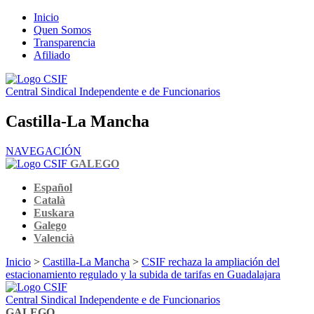
Inicio
Quen Somos
Transparencia
Afiliado
Central Sindical Independente e de Funcionarios
Castilla-La Mancha
NAVEGACIÓN
GALEGO
Español
Català
Euskara
Galego
Valencià
Inicio
>
Castilla-La Mancha
>
CSIF rechaza la ampliación del
estacionamiento regulado y la subida de tarifas en Guadalajara
Central Sindical Independente e de Funcionarios
GALEGO