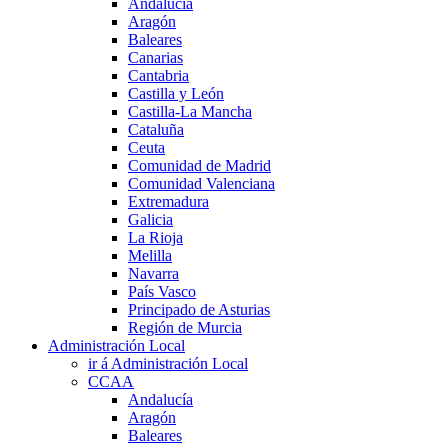
Andalucía
Aragón
Baleares
Canarias
Cantabria
Castilla y León
Castilla-La Mancha
Cataluña
Ceuta
Comunidad de Madrid
Comunidad Valenciana
Extremadura
Galicia
La Rioja
Melilla
Navarra
País Vasco
Principado de Asturias
Región de Murcia
Administración Local
ir á Administración Local
CCAA
Andalucía
Aragón
Baleares