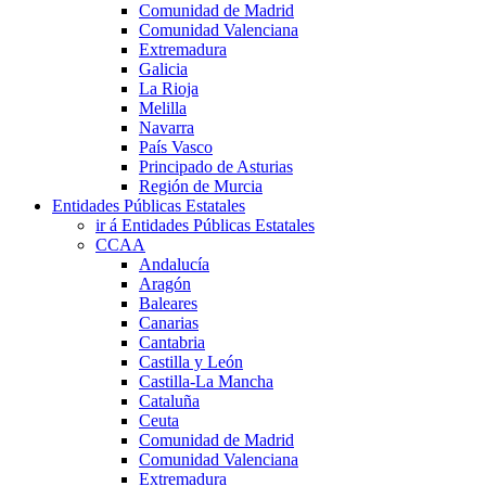
Comunidad de Madrid
Comunidad Valenciana
Extremadura
Galicia
La Rioja
Melilla
Navarra
País Vasco
Principado de Asturias
Región de Murcia
Entidades Públicas Estatales
ir á Entidades Públicas Estatales
CCAA
Andalucía
Aragón
Baleares
Canarias
Cantabria
Castilla y León
Castilla-La Mancha
Cataluña
Ceuta
Comunidad de Madrid
Comunidad Valenciana
Extremadura