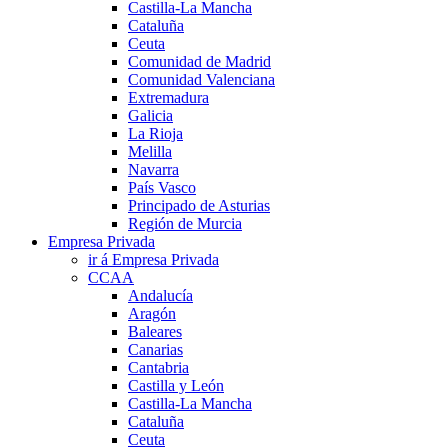
Castilla-La Mancha
Cataluña
Ceuta
Comunidad de Madrid
Comunidad Valenciana
Extremadura
Galicia
La Rioja
Melilla
Navarra
País Vasco
Principado de Asturias
Región de Murcia
Empresa Privada
ir á Empresa Privada
CCAA
Andalucía
Aragón
Baleares
Canarias
Cantabria
Castilla y León
Castilla-La Mancha
Cataluña
Ceuta