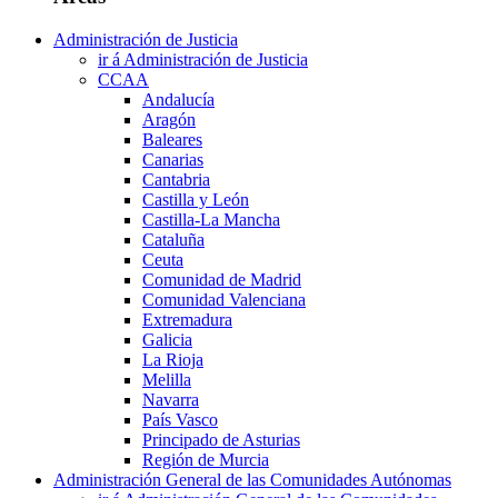
Administración de Justicia
ir á Administración de Justicia
CCAA
Andalucía
Aragón
Baleares
Canarias
Cantabria
Castilla y León
Castilla-La Mancha
Cataluña
Ceuta
Comunidad de Madrid
Comunidad Valenciana
Extremadura
Galicia
La Rioja
Melilla
Navarra
País Vasco
Principado de Asturias
Región de Murcia
Administración General de las Comunidades Autónomas