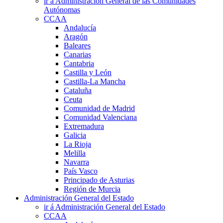
ir á Administración General de las Comunidades
Autónomas
CCAA
Andalucía
Aragón
Baleares
Canarias
Cantabria
Castilla y León
Castilla-La Mancha
Cataluña
Ceuta
Comunidad de Madrid
Comunidad Valenciana
Extremadura
Galicia
La Rioja
Melilla
Navarra
País Vasco
Principado de Asturias
Región de Murcia
Administración General del Estado
ir á Administración General del Estado
CCAA