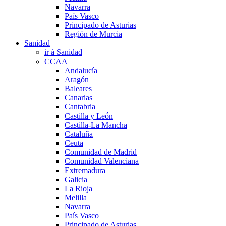
Navarra
País Vasco
Principado de Asturias
Región de Murcia
Sanidad
ir á Sanidad
CCAA
Andalucía
Aragón
Baleares
Canarias
Cantabria
Castilla y León
Castilla-La Mancha
Cataluña
Ceuta
Comunidad de Madrid
Comunidad Valenciana
Extremadura
Galicia
La Rioja
Melilla
Navarra
País Vasco
Principado de Asturias