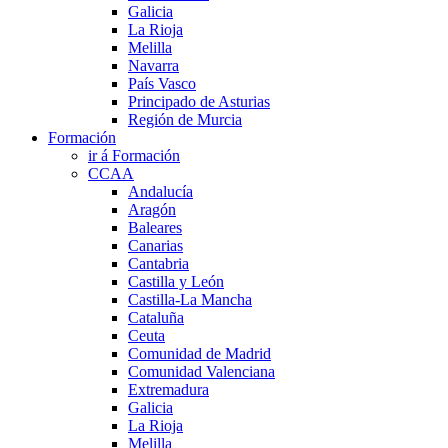
Galicia
La Rioja
Melilla
Navarra
País Vasco
Principado de Asturias
Región de Murcia
Formación
ir á Formación
CCAA
Andalucía
Aragón
Baleares
Canarias
Cantabria
Castilla y León
Castilla-La Mancha
Cataluña
Ceuta
Comunidad de Madrid
Comunidad Valenciana
Extremadura
Galicia
La Rioja
Melilla