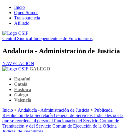
Inicio
Quen Somos
Transparencia
Afiliado
Central Sindical Independente e de Funcionarios
Andalucía - Administración de Justicia
NAVEGACIÓN
GALEGO
Español
Català
Euskara
Galego
Valencià
Inicio
>
Andalucía - Administración de Justicia
>
Publicada
Resolución de la Secretaría General de Servicios Judiciales por la
que se reordena al personal funcionario del Servicio Común de
Tramitación y del Servicio Común de Ejecución de la Oficina
Judicial de Fuengirola