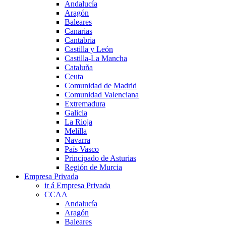
Andalucía
Aragón
Baleares
Canarias
Cantabria
Castilla y León
Castilla-La Mancha
Cataluña
Ceuta
Comunidad de Madrid
Comunidad Valenciana
Extremadura
Galicia
La Rioja
Melilla
Navarra
País Vasco
Principado de Asturias
Región de Murcia
Empresa Privada
ir á Empresa Privada
CCAA
Andalucía
Aragón
Baleares