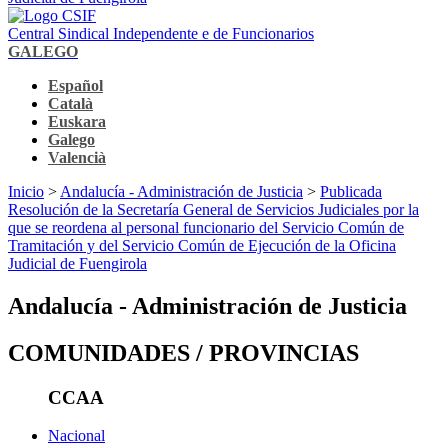
Central Sindical Independente e de Funcionarios
GALEGO
Español
Català
Euskara
Galego
Valencià
Inicio
>
Andalucía - Administración de Justicia
>
Publicada
Resolución de la Secretaría General de Servicios Judiciales por la
que se reordena al personal funcionario del Servicio Común de
Tramitación y del Servicio Común de Ejecución de la Oficina
Judicial de Fuengirola
Andalucía - Administración de Justicia
COMUNIDADES / PROVINCIAS
CCAA
Nacional