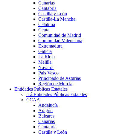
Canarias
Cantabria
Castilla y León
Castilla-La Mancha
Cataluña
Ceuta
Comunidad de Madrid
Comunidad Valenciana
Extremadura
Galicia
La Rioja
Melilla
Navarra
País Vasco
Principado de Asturias
Región de Murcia
Entidades Públicas Estatales
ir á Entidades Públicas Estatales
CCAA
Andalucía
Aragón
Baleares
Canarias
Cantabria
Castilla y León