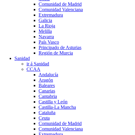
Comunidad de Madrid
Comunidad Valenciana
Extremadura
Galicia
La Rioja
Melilla
Navarra
País Vasco
Principado de Asturias
Región de Murcia
Sanidad
ir á Sanidad
CCAA
Andalucía
Aragón
Baleares
Canarias
Cantabria
Castilla y León
Castilla-La Mancha
Cataluña
Ceuta
Comunidad de Madrid
Comunidad Valenciana
Extremadura