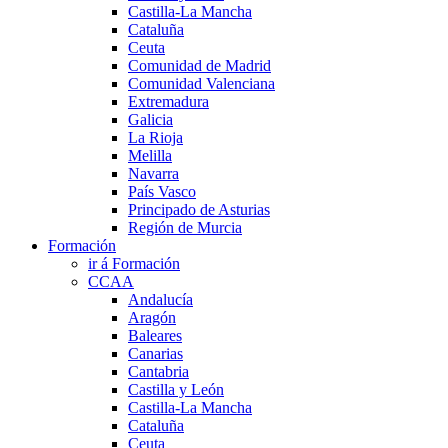
Castilla-La Mancha
Cataluña
Ceuta
Comunidad de Madrid
Comunidad Valenciana
Extremadura
Galicia
La Rioja
Melilla
Navarra
País Vasco
Principado de Asturias
Región de Murcia
Formación
ir á Formación
CCAA
Andalucía
Aragón
Baleares
Canarias
Cantabria
Castilla y León
Castilla-La Mancha
Cataluña
Ceuta