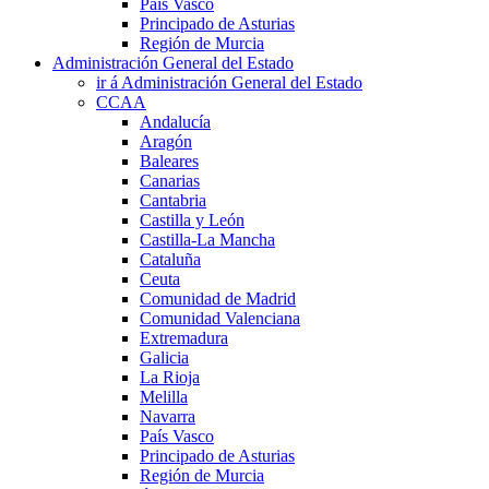
País Vasco
Principado de Asturias
Región de Murcia
Administración General del Estado
ir á Administración General del Estado
CCAA
Andalucía
Aragón
Baleares
Canarias
Cantabria
Castilla y León
Castilla-La Mancha
Cataluña
Ceuta
Comunidad de Madrid
Comunidad Valenciana
Extremadura
Galicia
La Rioja
Melilla
Navarra
País Vasco
Principado de Asturias
Región de Murcia