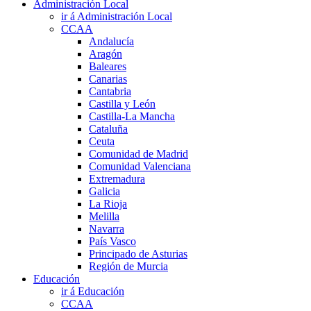
Administración Local
ir á Administración Local
CCAA
Andalucía
Aragón
Baleares
Canarias
Cantabria
Castilla y León
Castilla-La Mancha
Cataluña
Ceuta
Comunidad de Madrid
Comunidad Valenciana
Extremadura
Galicia
La Rioja
Melilla
Navarra
País Vasco
Principado de Asturias
Región de Murcia
Educación
ir á Educación
CCAA