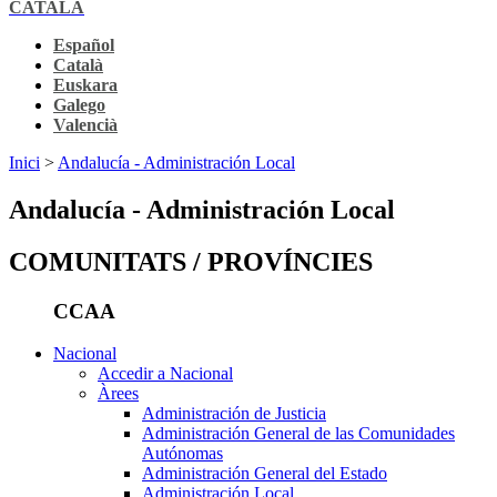
CATALÀ
Español
Català
Euskara
Galego
Valencià
Inici
>
Andalucía - Administración Local
Andalucía - Administración Local
COMUNITATS / PROVÍNCIES
CCAA
Nacional
Accedir a Nacional
Àrees
Administración de Justicia
Administración General de las Comunidades
Autónomas
Administración General del Estado
Administración Local