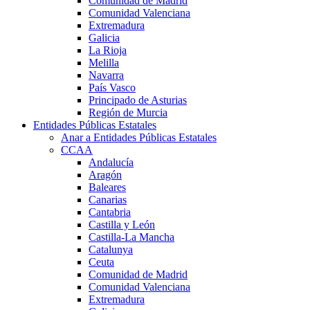
Comunidad de Madrid
Comunidad Valenciana
Extremadura
Galicia
La Rioja
Melilla
Navarra
País Vasco
Principado de Asturias
Región de Murcia
Entidades Públicas Estatales
Anar a Entidades Públicas Estatales
CCAA
Andalucía
Aragón
Baleares
Canarias
Cantabria
Castilla y León
Castilla-La Mancha
Catalunya
Ceuta
Comunidad de Madrid
Comunidad Valenciana
Extremadura