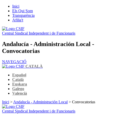
Inici
Els Qui Som
Transparència
Afilia't
Central Sindical Independent i de Funcionaris
Andalucía - Administración Local -
Convocatorias
NAVEGACIÓ
CATALÀ
Español
Català
Euskara
Galego
Valencià
Inici
>
Andalucía - Administración Local
> Convocatorias
Central Sindical Independent i de Funcionaris