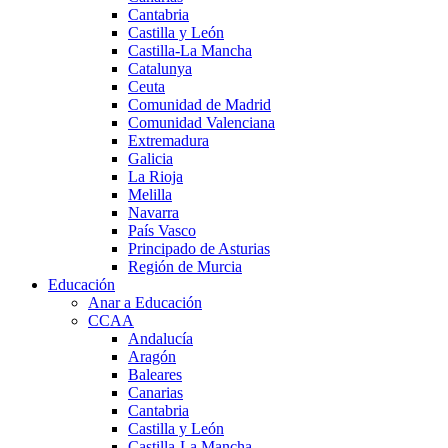
Cantabria
Castilla y León
Castilla-La Mancha
Catalunya
Ceuta
Comunidad de Madrid
Comunidad Valenciana
Extremadura
Galicia
La Rioja
Melilla
Navarra
País Vasco
Principado de Asturias
Región de Murcia
Educación
Anar a Educación
CCAA
Andalucía
Aragón
Baleares
Canarias
Cantabria
Castilla y León
Castilla-La Mancha