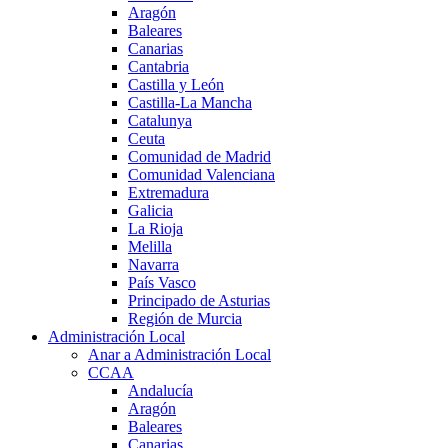
Aragón
Baleares
Canarias
Cantabria
Castilla y León
Castilla-La Mancha
Catalunya
Ceuta
Comunidad de Madrid
Comunidad Valenciana
Extremadura
Galicia
La Rioja
Melilla
Navarra
País Vasco
Principado de Asturias
Región de Murcia
Administración Local
Anar a Administración Local
CCAA
Andalucía
Aragón
Baleares
Canarias