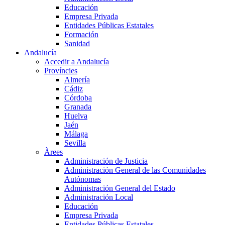
Educación
Empresa Privada
Entidades Públicas Estatales
Formación
Sanidad
Andalucía
Accedir a Andalucía
Províncies
Almería
Cádiz
Córdoba
Granada
Huelva
Jaén
Málaga
Sevilla
Àrees
Administración de Justicia
Administración General de las Comunidades
Autónomas
Administración General del Estado
Administración Local
Educación
Empresa Privada
Entidades Públicas Estatales