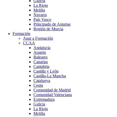
Galicia
La Rioja
Melilla
Navarra
País Vasco
Principado de Asturias
Región de Murcia
Formación
Anar a Formación
CCAA
Andalucía
Aragón
Baleares
Canarias
Cantabria
Castilla y León
Castilla-La Mancha
Catalunya
Ceuta
Comunidad de Madrid
Comunidad Valenciana
Extremadura
Galicia
La Rioja
Melilla