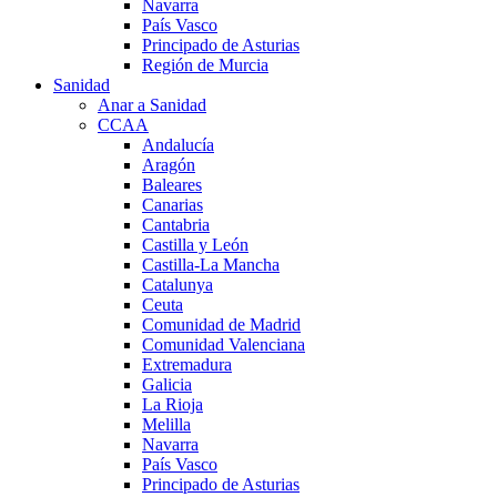
Navarra
País Vasco
Principado de Asturias
Región de Murcia
Sanidad
Anar a Sanidad
CCAA
Andalucía
Aragón
Baleares
Canarias
Cantabria
Castilla y León
Castilla-La Mancha
Catalunya
Ceuta
Comunidad de Madrid
Comunidad Valenciana
Extremadura
Galicia
La Rioja
Melilla
Navarra
País Vasco
Principado de Asturias