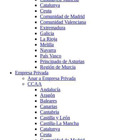
Catalunya
Ceuta
Comunidad de Madrid
Comunidad Valenciana
Extremadura
Galicia
La Rioja
Melilla
Navarra
País Vasco
Principado de Asturias
Región de Murcia
Empresa Privada
Anar a Empresa Privada
CCAA
Andalucía
Aragón
Baleares
Canarias
Cantabria
Castilla y León
Castilla-La Mancha
Catalunya
Ceuta